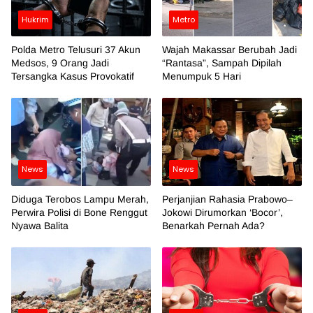
Hukrim
Metro
Polda Metro Telusuri 37 Akun
Wajah Makassar Berubah Jadi
Medsos, 9 Orang Jadi
“Rantasa”, Sampah Dipilah
Tersangka Kasus Provokatif
Menumpuk 5 Hari
News
News
Diduga Terobos Lampu Merah,
Perjanjian Rahasia Prabowo–
Perwira Polisi di Bone Renggut
Jokowi Dirumorkan ‘Bocor’,
Nyawa Balita
Benarkah Pernah Ada?