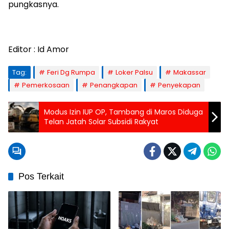
pungkasnya.
Editor : Id Amor
Tag:
Feri Dg Rumpa
Loker Palsu
Makassar
Pemerkosaan
Penangkapan
Penyekapan
Modus Izin IUP OP, Tambang di Maros Diduga
Telan Jatah Solar Subsidi Rakyat
Pos Terkait