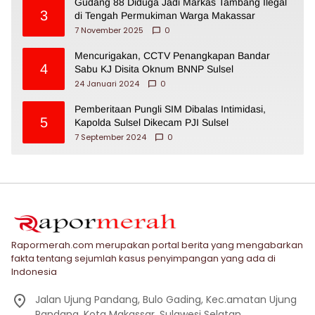
Gudang 88 Diduga Jadi Markas Tambang Ilegal
3
di Tengah Permukiman Warga Makassar
7 November 2025
0
Mencurigakan, CCTV Penangkapan Bandar
4
Sabu KJ Disita Oknum BNNP Sulsel
24 Januari 2024
0
Pemberitaan Pungli SIM Dibalas Intimidasi,
5
Kapolda Sulsel Dikecam PJI Sulsel
7 September 2024
0
Rapormerah.com merupakan portal berita yang mengabarkan
fakta tentang sejumlah kasus penyimpangan yang ada di
Indonesia
Jalan Ujung Pandang, Bulo Gading, Kec.amatan Ujung
Pandang, Kota Makassar, Sulawesi Selatan