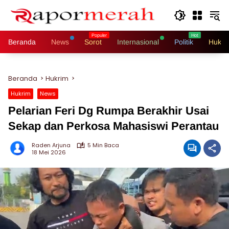
Langsung
ke
konten
Beranda
News
Sorot
Internasional
Politik
Hukri
Beranda
Hukrim
Hukrim
News
Pelarian Feri Dg Rumpa Berakhir Usai
Sekap dan Perkosa Mahasiswi Perantau
Raden Arjuna
5 Min Baca
18 Mei 2026