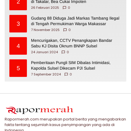
2
di Takalar, Bea Cukai Impoten
26 Februari 2025
0
Gudang 88 Diduga Jadi Markas Tambang Ilegal
3
di Tengah Permukiman Warga Makassar
7 November 2025
0
Mencurigakan, CCTV Penangkapan Bandar
4
Sabu KJ Disita Oknum BNNP Sulsel
24 Januari 2024
0
Pemberitaan Pungli SIM Dibalas Intimidasi,
5
Kapolda Sulsel Dikecam PJI Sulsel
7 September 2024
0
Rapormerah.com merupakan portal berita yang mengabarkan
fakta tentang sejumlah kasus penyimpangan yang ada di
Indonesia