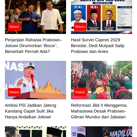
News
News
Perjanjian Rahasia Prabowo–
Hasil Survei Capres 2029
Jokowi Dirumorkan ‘Bocor’,
Beredar, Dedi Mulyadi Salip
Benarkah Pernah Ada?
Prabowo dan Anies
News
News
Ambisi PSI Jadikan Jateng
Reformasi Jilid II Menggema,
Kandang Gajah Sulit Jika
Mahasiswa Desak Prabowo-
Hanya Andalkan Jokowi
Gibran Mundur dari Jabatan