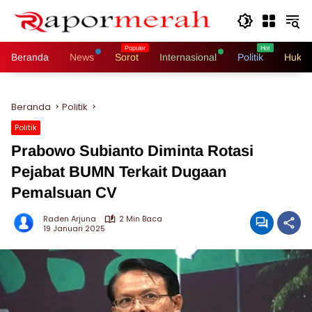
Langsung
ke
konten
Beranda
News
Sorot
Internasional
Politik
Hukri
Beranda
Politik
Politik
Prabowo Subianto Diminta Rotasi
Pejabat BUMN Terkait Dugaan
Pemalsuan CV
Raden Arjuna
2 Min Baca
19 Januari 2025