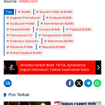
Source :
inilah.com
Tag:
BUMN
Buzzer Politik di BUMN
Dugaan Pemalsuan
Evaluasi BUMN
Isu Buzzer Politik
Kementerian BUMN
Kinerja BUMN
Korupsi BUMN
Pejabat BUMN
Pemalsuan CV
Pengawasan BUMN
Prabowo Subianto
Reformasi BUMN
Relawan Politik
Reputasi BUMN
Rotasi Pejabat BUMN
Amerika Serikat Blokir TikTok, ByteDance
Dapat Ultimatum Terkait Keamanan Data
Pos Terkait