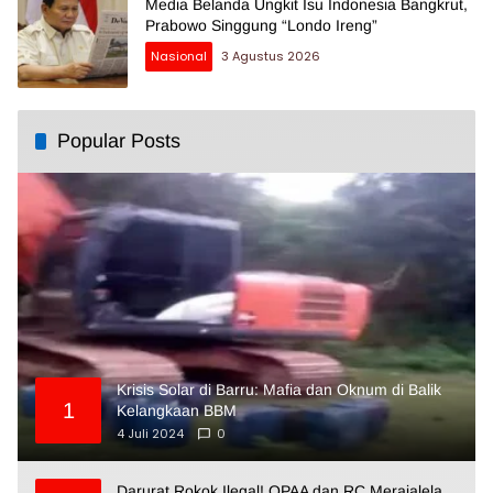
Media Belanda Ungkit Isu Indonesia Bangkrut,
Prabowo Singgung “Londo Ireng”
Nasional
3 Agustus 2026
Popular Posts
Krisis Solar di Barru: Mafia dan Oknum di Balik
1
Kelangkaan BBM
4 Juli 2024
0
Darurat Rokok Ilegal! OPAA dan RC Merajalela