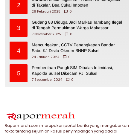
2
di Takalar, Bea Cukai Impoten
26 Februari 2025
0
Gudang 88 Diduga Jadi Markas Tambang Ilegal
3
di Tengah Permukiman Warga Makassar
7 November 2025
0
Mencurigakan, CCTV Penangkapan Bandar
4
Sabu KJ Disita Oknum BNNP Sulsel
24 Januari 2024
0
Pemberitaan Pungli SIM Dibalas Intimidasi,
5
Kapolda Sulsel Dikecam PJI Sulsel
7 September 2024
0
Rapormerah.com merupakan portal berita yang mengabarkan
fakta tentang sejumlah kasus penyimpangan yang ada di