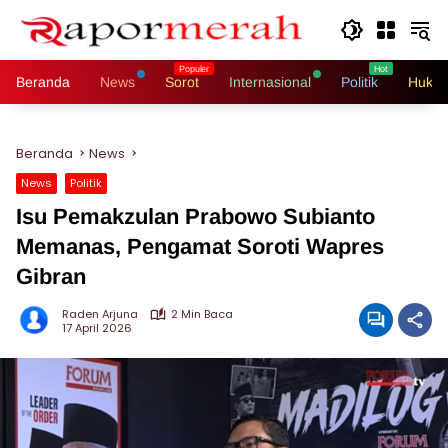
Langsung
ke
konten
Beranda
News
Sorot
Internasional
Politik
Hukri
Beranda
News
News
Politik
Isu Pemakzulan Prabowo Subianto
Memanas, Pengamat Soroti Wapres
Gibran
Raden Arjuna
2 Min Baca
17 April 2026