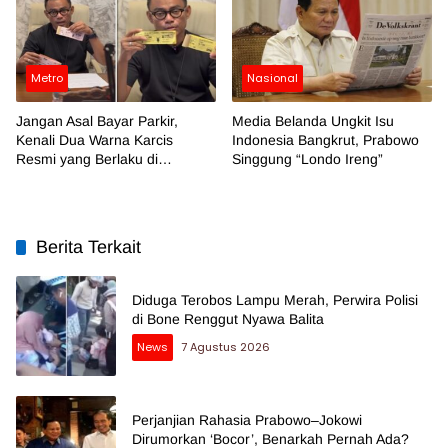
Metro
Nasional
Jangan Asal Bayar Parkir,
Media Belanda Ungkit Isu
Kenali Dua Warna Karcis
Indonesia Bangkrut, Prabowo
Resmi yang Berlaku di
Singgung “Londo Ireng”
Makassar
Berita Terkait
Diduga Terobos Lampu Merah, Perwira Polisi
di Bone Renggut Nyawa Balita
News
7 Agustus 2026
Perjanjian Rahasia Prabowo–Jokowi
Dirumorkan ‘Bocor’, Benarkah Pernah Ada?