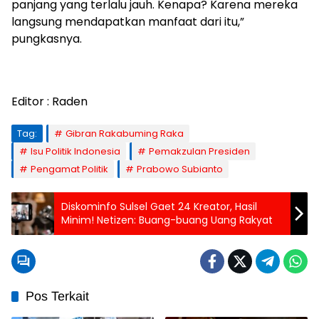
panjang yang terlalu jauh. Kenapa? Karena mereka
langsung mendapatkan manfaat dari itu,”
pungkasnya.
Editor : Raden
Tag:
Gibran Rakabuming Raka
Isu Politik Indonesia
Pemakzulan Presiden
Pengamat Politik
Prabowo Subianto
Diskominfo Sulsel Gaet 24 Kreator, Hasil
Minim! Netizen: Buang-buang Uang Rakyat
Pos Terkait