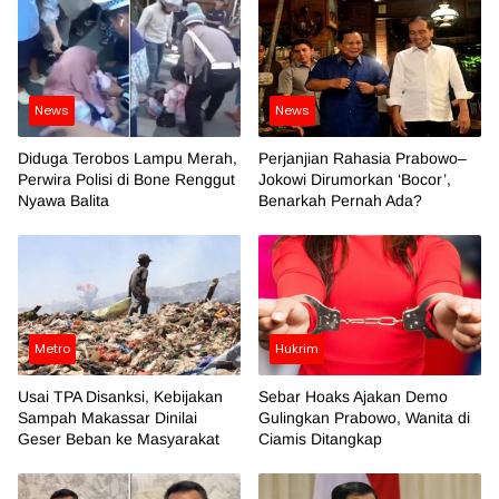
News
News
Diduga Terobos Lampu Merah,
Perjanjian Rahasia Prabowo–
Perwira Polisi di Bone Renggut
Jokowi Dirumorkan ‘Bocor’,
Nyawa Balita
Benarkah Pernah Ada?
Metro
Hukrim
Usai TPA Disanksi, Kebijakan
Sebar Hoaks Ajakan Demo
Sampah Makassar Dinilai
Gulingkan Prabowo, Wanita di
Geser Beban ke Masyarakat
Ciamis Ditangkap