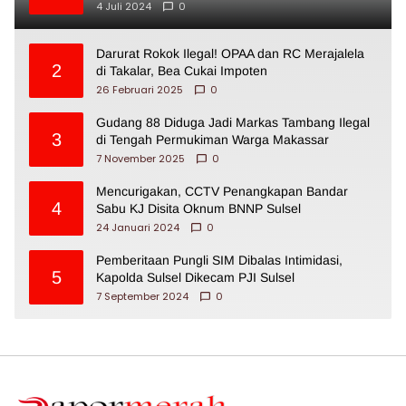
4 Juli 2024
0
Darurat Rokok Ilegal! OPAA dan RC Merajalela
2
di Takalar, Bea Cukai Impoten
26 Februari 2025
0
Gudang 88 Diduga Jadi Markas Tambang Ilegal
3
di Tengah Permukiman Warga Makassar
7 November 2025
0
Mencurigakan, CCTV Penangkapan Bandar
4
Sabu KJ Disita Oknum BNNP Sulsel
24 Januari 2024
0
Pemberitaan Pungli SIM Dibalas Intimidasi,
5
Kapolda Sulsel Dikecam PJI Sulsel
7 September 2024
0