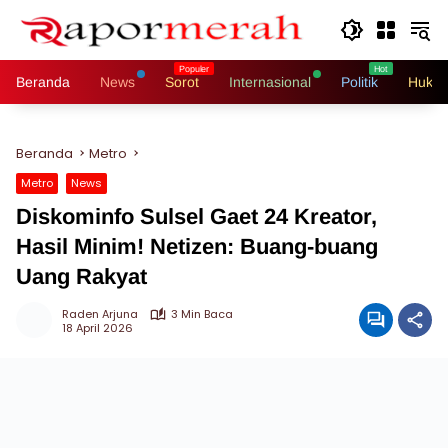
Langsung
ke
konten
Beranda
News
Sorot
Internasional
Politik
Hukri
Beranda
Metro
Metro
News
Diskominfo Sulsel Gaet 24 Kreator,
Hasil Minim! Netizen: Buang-buang
Uang Rakyat
Raden Arjuna
3 Min Baca
18 April 2026