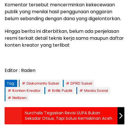
Komentar tersebut mencerminkan kekecewaan
publik yang menilai hasil penggunaan anggaran
belum sebanding dengan dana yang digelontorkan.
Hingga berita ini diterbitkan, belum ada penjelasan
resmi terkait detail teknis kerja sama maupun daftar
konten kreator yang terlibat
Editor : Raden
Tag:
Diskominfo Sulsel
DPRD Sulsel
Konten Kreator
Kritik Publik
Media Sosial
Netizen
Nurchalis Tegaskan Revisi UUPA Bukan
Sekadar Otsus, Tapi Solusi Kemiskinan Aceh