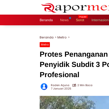
Langsung
ke
konten
Beranda
News
Sorot
Internasion
Beranda
Metro
Metro
Protes Penanganan 
Penyidik Subdit 3 P
Profesional
Raden Arjuna
2 Min Baca
7 Januari 2025