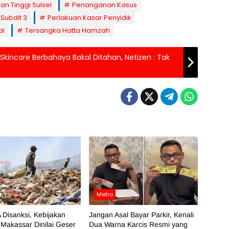
an Tinggi Sulsel
Penanganan Kasus
 Subdit 3
Perlakuan Kasar Penyidik
al
Tersangka Hatta Hamzah
Skincare Berbahaya Bakal Ditahan, Netizen : Tak
Metro
 Disanksi, Kebijakan
Jangan Asal Bayar Parkir, Kenali
Makassar Dinilai Geser
Dua Warna Karcis Resmi yang