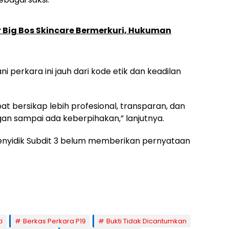
r Big Bos Skincare Bermerkuri, Hukuman
 perkara ini jauh dari kode etik dan keadilan
at bersikap lebih profesional, transparan, dan
gan sampai ada keberpihakan,” lanjutnya.
 penyidik Subdit 3 belum memberikan pernyataan
i
Berkas Perkara P19
Bukti Tidak Dicantumkan