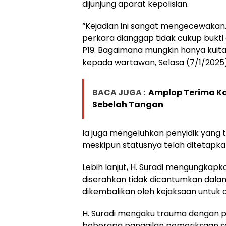
dijunjung aparat kepolisian.
“Kejadian ini sangat mengecewakan
perkara dianggap tidak cukup bukti
P19. Bagaimana mungkin hanya kuitan
kepada wartawan, Selasa (7/1/2025)
BACA JUGA :
Amplop Terima Ka
Sebelah Tangan
Ia juga mengeluhkan penyidik yang
meskipun statusnya telah ditetapka
Lebih lanjut, H. Suradi mengungkapk
diserahkan tidak dicantumkan dala
dikembalikan oleh kejaksaan untuk d
H. Suradi mengaku trauma dengan 
beberapa panggilan pemeriksaan se