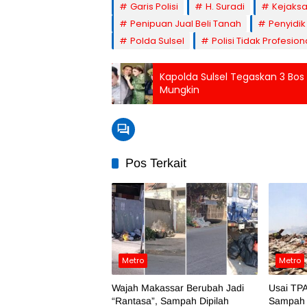
Garis Polisi
H. Suradi
Kejaksa
Penipuan Jual Beli Tanah
Penyidik
Polda Sulsel
Polisi Tidak Profesion
Kapolda Sulsel Tegaskan 3 Bos 
Mungkin
Pos Terkait
Metro
Metro
Wajah Makassar Berubah Jadi
Usai TPA
“Rantasa”, Sampah Dipilah
Sampah 