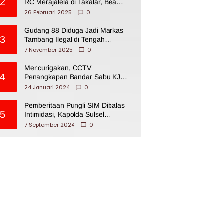
2
RC Merajalela di Takalar, Bea
Cukai Impoten
26 Februari 2025
0
Gudang 88 Diduga Jadi Markas
3
Tambang Ilegal di Tengah
Permukiman Warga Makassar
7 November 2025
0
Mencurigakan, CCTV
4
Penangkapan Bandar Sabu KJ
Disita Oknum BNNP Sulsel
24 Januari 2024
0
Pemberitaan Pungli SIM Dibalas
5
Intimidasi, Kapolda Sulsel
Dikecam PJI Sulsel
7 September 2024
0