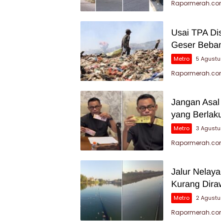
Rapormerah.com
Usai TPA Di
Geser Beban
Metro
5 Agust
Rapormerah.com
Jangan Asal
yang Berlak
Metro
3 Agust
Rapormerah.com
Jalur Nelay
Kurang Dira
Metro
2 Agust
Rapormerah.com 