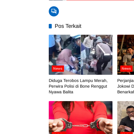
Pos Terkait
News
News
Diduga Terobos Lampu Merah,
Perjanji
Perwira Polisi di Bone Renggut
Jokowi D
Nyawa Balita
Benarka