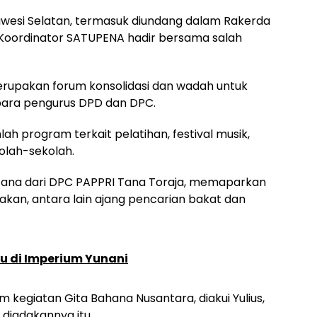
wesi Selatan, termasuk diundang dalam Rakerda
u Koordinator SATUPENA hadir bersama salah
erupakan forum konsolidasi dan wadah untuk
para pengurus DPD dan DPC.
ah program terkait pelatihan, festival musik,
olah-sekolah.
 Tana dari DPC PAPPRI Tana Toraja, memaparkan
kan, antara lain ajang pencarian bakat dan
u di Imperium Yunani
am kegiatan Gita Bahana Nusantara, diakui Yulius,
 diadakannya itu.