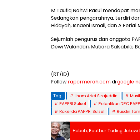
M Taufiq Nahwi Rasul mendapat mand
Sedangkan pengarahnya, terdiri dar
Hidayah, Isnaeni Ismail, dan A Ferial 
Sejumlah pengurus dan anggota PAPP
Dewi Wulandari, Mutiara Salsabila, B
(RT/ID)
Follow
rapormerah.com
di
google n
Tag:
Ilham Arief Sirajuddin
Musik
PAPPRI Sulsel
Pelantikan DPC PAP
Rakerda PAPPRI Sulsel
Rusdin To
Heboh, Beathor Tuding Jokowi