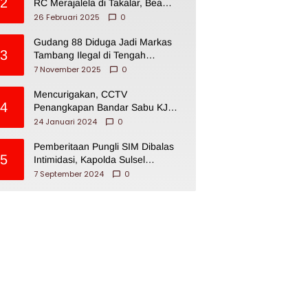
2
RC Merajalela di Takalar, Bea
Cukai Impoten
26 Februari 2025
0
Gudang 88 Diduga Jadi Markas
3
Tambang Ilegal di Tengah
Permukiman Warga Makassar
7 November 2025
0
Mencurigakan, CCTV
4
Penangkapan Bandar Sabu KJ
Disita Oknum BNNP Sulsel
24 Januari 2024
0
Pemberitaan Pungli SIM Dibalas
5
Intimidasi, Kapolda Sulsel
Dikecam PJI Sulsel
7 September 2024
0