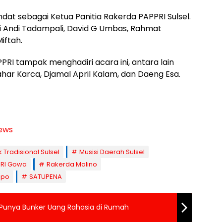
at sebagai Ketua Panitia Rakerda PAPPRI Sulsel.
i Andi Tadampali, David G Umbas, Rahmat
Miftah.
RI tampak menghadiri acara ini, antara lain
ahar Karca, Djamal April Kalam, dan Daeng Esa.
ews
 Tradisional Sulsel
Musisi Daerah Sulsel
PRI Gowa
Rakerda Malino
mpo
SATUPENA
 Punya Bunker Uang Rahasia di Rumah