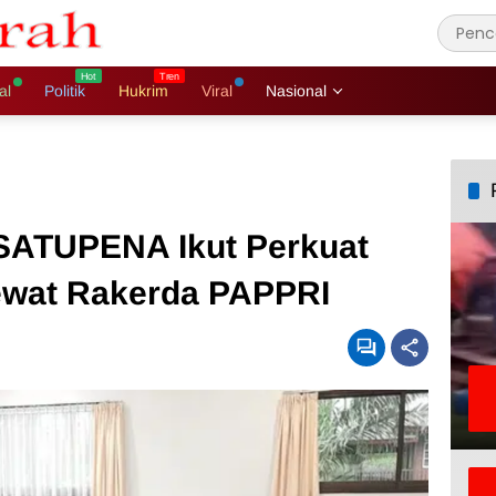
al
Politik
Hukrim
Viral
Nasional
SATUPENA Ikut Perkuat
ewat Rakerda PAPPRI