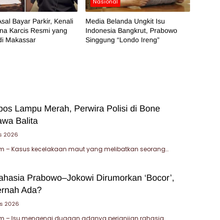
Nasional
sal Bayar Parkir, Kenali
Media Belanda Ungkit Isu
na Karcis Resmi yang
Indonesia Bangkrut, Prabowo
di Makassar
Singgung “Londo Ireng”
bos Lampu Merah, Perwira Polisi di Bone
wa Balita
s 2026
 – Kasus kecelakaan maut yang melibatkan seorang…
Rahasia Prabowo–Jokowi Dirumorkan ‘Bocor’,
ernah Ada?
s 2026
 – Isu mengenai dugaan adanya perjanjian rahasia…