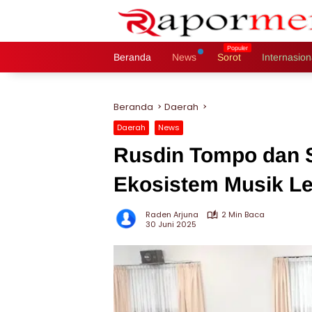
Langsung
ke
konten
Beranda
News
Sorot
Internasion
Beranda
Daerah
Daerah
News
Rusdin Tompo dan 
Ekosistem Musik L
Raden Arjuna
2 Min Baca
30 Juni 2025