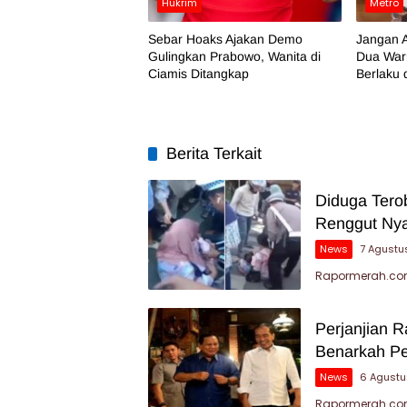
Hukrim
Metro
Sebar Hoaks Ajakan Demo
Jangan A
Gulingkan Prabowo, Wanita di
Dua War
Ciamis Ditangkap
Berlaku 
Berita Terkait
Diduga Tero
Renggut Nya
News
7 Agustu
Rapormerah.com
Perjanjian 
Benarkah P
News
6 Agustu
Rapormerah.com