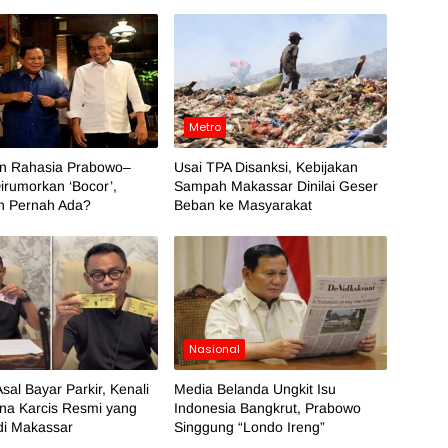
Metro
an Rahasia Prabowo–
Usai TPA Disanksi, Kebijakan
irumorkan ‘Bocor’,
Sampah Makassar Dinilai Geser
h Pernah Ada?
Beban ke Masyarakat
Nasional
sal Bayar Parkir, Kenali
Media Belanda Ungkit Isu
na Karcis Resmi yang
Indonesia Bangkrut, Prabowo
di Makassar
Singgung “Londo Ireng”