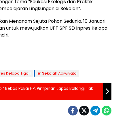
ngan tema “Edukasi Ekologis dan Praktik
belajaran Lingkungan di Sekolah”.
akan Menanam Sejuta Pohon Sedunia, 10 Januari
san untuk mewujudkan UPT SPF SD Inpres Kelapa
diri.
res Kelapa Tiga 1
Sekolah Adiwiyata
l” Bebas Pakai HP, Pimpinan Lapas Bollangi Tak