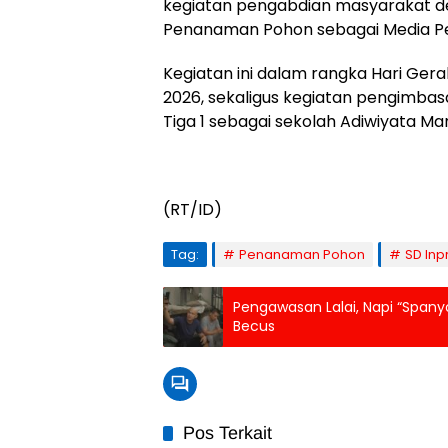
kegiatan pengabdian masyarakat de
Penanaman Pohon sebagai Media Pem
Kegiatan ini dalam rangka Hari Ger
2026, sekaligus kegiatan pengimba
Tiga 1 sebagai sekolah Adiwiyata Man
(RT/ID)
Tag:
Penanaman Pohon
SD Inp
Pengawasan Lalai, Napi “Spanyo
Becus
Pos Terkait