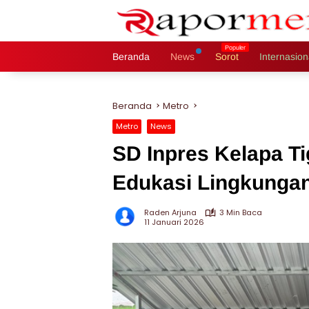
Langsung
ke
konten
Beranda
News
Sorot
Internasion
Beranda
Metro
Metro
News
SD Inpres Kelapa T
Edukasi Lingkunga
Raden Arjuna
3 Min Baca
11 Januari 2026