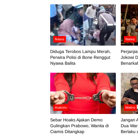
News
News
Diduga Terobos Lampu Merah,
Perjanji
Perwira Polisi di Bone Renggut
Jokowi D
Nyawa Balita
Benarka
Hukrim
Metro
Sebar Hoaks Ajakan Demo
Jangan A
Gulingkan Prabowo, Wanita di
Dua War
Ciamis Ditangkap
Berlaku 