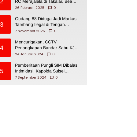
2
RC Merajalela di Takalar, Bea
Cukai Impoten
26 Februari 2025
0
Gudang 88 Diduga Jadi Markas
3
Tambang Ilegal di Tengah
Permukiman Warga Makassar
7 November 2025
0
Mencurigakan, CCTV
4
Penangkapan Bandar Sabu KJ
Disita Oknum BNNP Sulsel
24 Januari 2024
0
Pemberitaan Pungli SIM Dibalas
5
Intimidasi, Kapolda Sulsel
Dikecam PJI Sulsel
7 September 2024
0