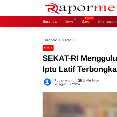
Langsung
ke
konten
Beranda
News
Sorot
Internasion
Beranda
Metro
Metro
SEKAT-RI Menggulun
Iptu Latif Terbongka
Raden Arjuna
2 Min Baca
23 Agustus 2024