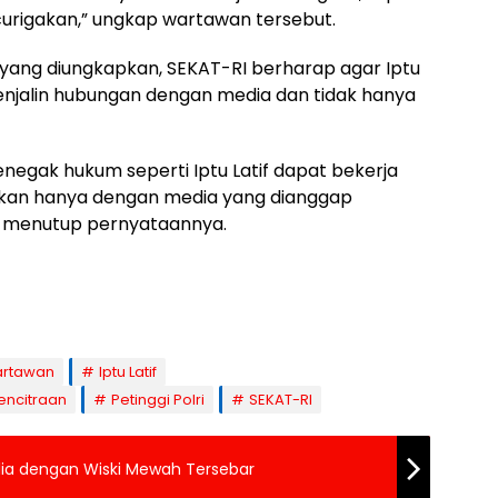
rigakan,” ungkap wartawan tersebut.
 yang diungkapkan, SEKAT-RI berharap agar Iptu
menjalin hubungan dengan media dan tidak hanya
egak hukum seperti Iptu Latif dapat bekerja
ukan hanya dengan media yang dianggap
 menutup pernyataannya.
Wartawan
Iptu Latif
encitraan
Petinggi Polri
SEKAT-RI
alia dengan Wiski Mewah Tersebar