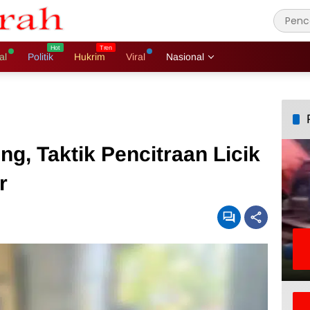
al
Politik
Hukrim
Viral
Nasional
g, Taktik Pencitraan Licik
r