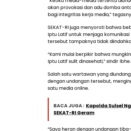
“Ketika media-media tertentu diunda
akan provokasi dan adu domba anta
bagi integritas kerja media,” tegasny
SEKAT-RI juga menyoroti bahwa beb
Iptu Latif untuk menjaga komunikas
tersebut tampaknya tidak diindahka
“Kami mulai berpikir bahwa mungki
Iptu Latif sulit dinasehati,” sindir Ibhe.
Salah satu wartawan yang diundang
dengan undangan tersebut, menginga
satu media online.
BACA JUGA :
Kapolda Sulsel N
SEKAT-RI Geram
“Saya heran dengan undangan tiba-tib