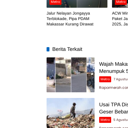
Metro
Metro
Jalur Nelayan Jongayya
ACW Min
Terblokade, Pipa PDAM
Paket Ja
Makassar Kurang Dirawat
2025, J
Temuan
Berita Terkait
Wajah Makas
Menumpuk 5
Metro
7 Agustu
Rapormerah.com
Usai TPA Di
Geser Beban
Metro
5 Agust