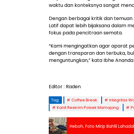
waktu dan konteksnya sangat mencu
Dengan berbagai kritik dan temuan
Latif dapat lebih bijaksana dalam 
fokus pada pencitraan semata.
“Kami mengingatkan agar aparat pen
dengan transparan dan terbuka, b
menguntungkan,” kata Ibhe Ananda
Editor : Raden
Tag:
Coffee Break
Integritas 
Kanit Reskrim Polsek Mamajang
P
Heboh, Foto Mirip Bahlil Lahad