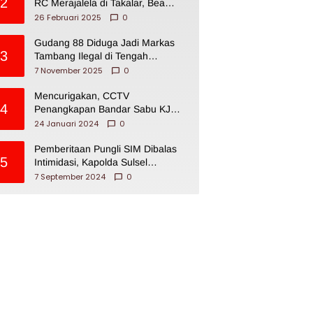
2
RC Merajalela di Takalar, Bea
Cukai Impoten
26 Februari 2025
0
Gudang 88 Diduga Jadi Markas
3
Tambang Ilegal di Tengah
Permukiman Warga Makassar
7 November 2025
0
Mencurigakan, CCTV
4
Penangkapan Bandar Sabu KJ
Disita Oknum BNNP Sulsel
24 Januari 2024
0
Pemberitaan Pungli SIM Dibalas
5
Intimidasi, Kapolda Sulsel
Dikecam PJI Sulsel
7 September 2024
0