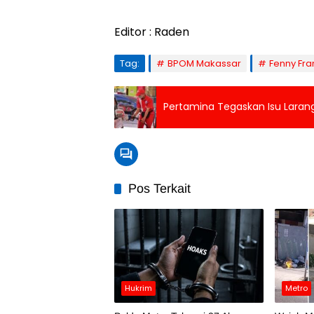
Editor : Raden
Tag:
BPOM Makassar
Fenny Fra
Pertamina Tegaskan Isu Larang
Pos Terkait
Hukrim
Metro