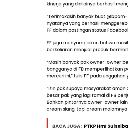
kinerja yang dinilainya berhasil me
“Terimakasih banyak buat @bpom-ri
nyatanya yang berhasil menggerebek
FF dalam postingan status Facebook
FF juga menyampaikan bahwa masih
berkeliaran menjual produk bermerk
“Masih banyak pak owner-owner bes
bangganya di FB memperlihatkan p
mercuri ini,” tulis FF pada unggahan
“Izin pak supaya masyarakat aman d
besar pak yang lagi ramai di FB pen
Bahkan pintarnya owner-owner lain
cream siang, tapi cream malamnya fo
BACA JUGA :
PTKP HmI Sulselb