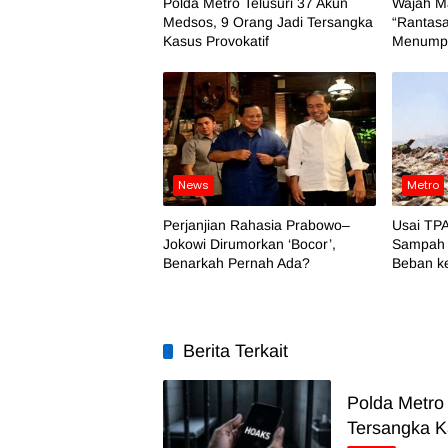
Polda Metro Telusuri 37 Akun
Wajah M
Medsos, 9 Orang Jadi Tersangka
“Rantasa
Kasus Provokatif
Menumpu
News
Metro
Perjanjian Rahasia Prabowo–
Usai TPA
Jokowi Dirumorkan ‘Bocor’,
Sampah 
Benarkah Pernah Ada?
Beban k
Berita Terkait
Polda Metro
Tersangka K