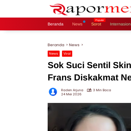
Langsung
ke
konten
Beranda
News
Sorot
Internasion
Beranda
News
News
Viral
Sok Suci Sentil Ski
Frans Diskakmat Ne
Raden Arjuna
3 Min Baca
24 Mei 2026