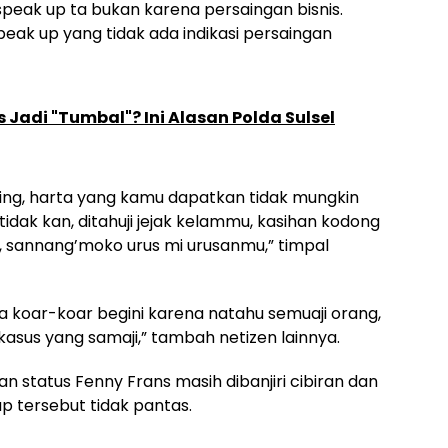
peak up ta bukan karena persaingan bisnis.
peak up yang tidak ada indikasi persaingan
 Jadi "Tumbal"? Ini Alasan Polda Sulsel
ing, harta yang kamu dapatkan tidak mungkin
idak kan, ditahuji jejak kelammu, kasihan kodong
k, sannang’moko urus mi urusanmu,” timpal
a koar-koar begini karena natahu semuaji orang,
asus yang samaji,” tambah netizen lainnya.
gan status Fenny Frans masih dibanjiri cibiran dan
ap tersebut tidak pantas.