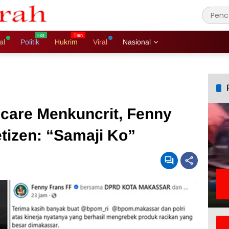
al
Politik
Hukrim
Viral
Nasional
ncare Menkuncrit, Fenny
tizen: “Samaji Ko”