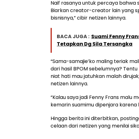
Naif rasanya untuk percaya bahwa s
Biarkan creator-creator lain yang s
bisnisnya,” cibir netizen lainnya.
BACA JUGA :
Suami Fenny Frans
Tetapkan Dg Sila Tersangka
“Sama-samajie’ko maling teriak mal
dari hasil BPOM sebelumnya? Tentu t
niat hati mau jatuhkan malah diruja
netizen lainnya.
“Kalau saya jadi Fenny Frans malu m
kemarin suamimu dipenjara karena k
Hingga berita ini diterbitkan, postin
celaan dari netizen yang menilai sik