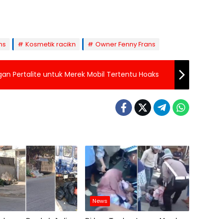
ns
Kosmetik racikn
Owner Fenny Frans
an Pertalite untuk Merek Mobil Tertentu Hoaks
News