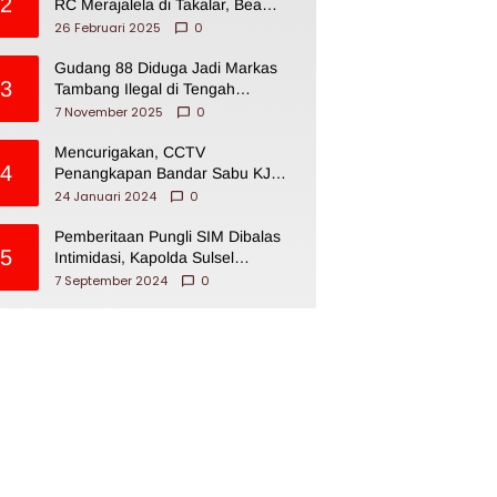
2
RC Merajalela di Takalar, Bea
Cukai Impoten
26 Februari 2025
0
Gudang 88 Diduga Jadi Markas
3
Tambang Ilegal di Tengah
Permukiman Warga Makassar
7 November 2025
0
Mencurigakan, CCTV
4
Penangkapan Bandar Sabu KJ
Disita Oknum BNNP Sulsel
24 Januari 2024
0
Pemberitaan Pungli SIM Dibalas
5
Intimidasi, Kapolda Sulsel
Dikecam PJI Sulsel
7 September 2024
0