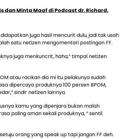
s dan Minta Maaf di Podcast dr. Richard,
didapatkan juga hasil mencurit dulu, jadi tak usah
 salah satu netizen mengomentari postingan FF.
duknya juga menkuncrit, haha,” timpal netizen
M atau racikan dia mi itu pelakunya sudah
bisa dipercaya produknya 100 persen BPOM,
r,” sindir netizen lainnya.
rusnya kamu yang dipenjara bukan malah
asa paling aman sekali produknya, ” sentil
a setuju orang yang speak up tapi jangan FF deh.