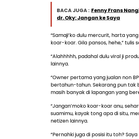
BACA JUGA :
Fenny Frans Nangi
dr. Oky: Jangan ke Saya
“Samaji’ko dulu mercurit, harta yang 
koar-koar. Gila pansos, hehe,” tulis
“Alahhhhh, padahal dulu viral ji pro
lainnya.
“Owner pertama yang jualan non BPO
bertahun-tahun. Sekarang pun tak 
masih banyak di lapangan yang bereda
“Jangan’moko koar-koar anu, seha
suamimu, kayak tong apa di situ, mer
netizen lainnya.
“Pernahki juga di posisi itu toh? Say