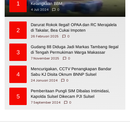
1
Kelangkaan BBM
4 Juli 2024
0
Darurat Rokok Ilegal! OPAA dan RC Merajalela
2
di Takalar, Bea Cukai Impoten
26 Februari 2025
0
Gudang 88 Diduga Jadi Markas Tambang Ilegal
3
di Tengah Permukiman Warga Makassar
7 November 2025
0
Mencurigakan, CCTV Penangkapan Bandar
4
Sabu KJ Disita Oknum BNNP Sulsel
24 Januari 2024
0
Pemberitaan Pungli SIM Dibalas Intimidasi,
5
Kapolda Sulsel Dikecam PJI Sulsel
7 September 2024
0