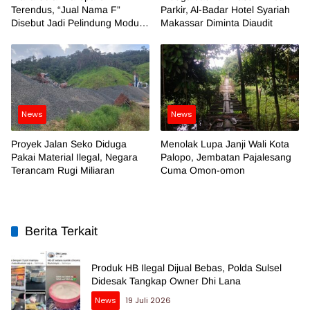
Terendus, “Jual Nama F”
Parkir, Al-Badar Hotel Syariah
Disebut Jadi Pelindung Modus
Makassar Diminta Diaudit
Kotor
News
News
Proyek Jalan Seko Diduga
Menolak Lupa Janji Wali Kota
Pakai Material Ilegal, Negara
Palopo, Jembatan Pajalesang
Terancam Rugi Miliaran
Cuma Omon-omon
Berita Terkait
Produk HB Ilegal Dijual Bebas, Polda Sulsel
Didesak Tangkap Owner Dhi Lana
News
19 Juli 2026