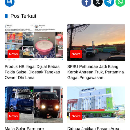
Pos Terkait
News
News
Produk HB Ilegal Dijual Bebas,
SPBU Pettuadae Jadi Biang
Polda Sulsel Didesak Tangkap
Kerok Antrean Truk, Pertamina
Owner Dhi Lana
Gagal Pengawasan
News
News
Mafia Solar Parepare
Diduga Jadikan Fasum Area