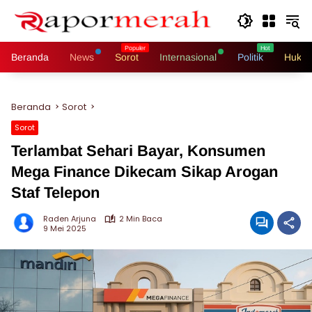
Langsung
ke
konten
Beranda
News
Sorot
Internasional
Politik
Hukri
Beranda
Sorot
Sorot
Terlambat Sehari Bayar, Konsumen
Mega Finance Dikecam Sikap Arogan
Staf Telepon
Raden Arjuna
2 Min Baca
9 Mei 2025