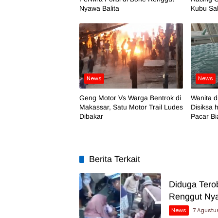
Nyawa Balita
Kubu Sa
News
News
Geng Motor Vs Warga Bentrok di
Wanita 
Makassar, Satu Motor Trail Ludes
Disiksa 
Dibakar
Pacar B
Berita Terkait
Diduga Tero
Renggut Nya
News
7 Agustu