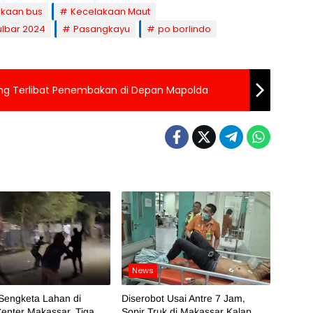
akaan bus
Kecelakaan Maut
ulbar 2024
Pasangkayu
po borlindo
ng Terlibat Penembakan di Depan Mapolda
News
Sengketa Lahan di
Diserobot Usai Antre 7 Jam,
enter Makassar, Tiga
Sopir Truk di Makassar Kalap