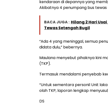
kendaraan di depannya yang membua
Akibatnya 4 penumpang bus tewas di
BACA JUGA :
Hilang 2 Hari Usa
Tewas Setengah Bugil
“Ada 4 yang meninggal, semua pen
didata dulu,” bebernya.
Maulana menyebut pihaknya kini ma
(TKP).
Termasuk mendalami penyebab kece
“Untuk sementara personil Unit la
olah TKP, laporan lengkap menyusul,
DS