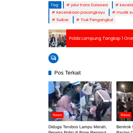
Tag:
jalur trans Sulawesi
kecel
kecelakaan pasangkayu
mudik s
Sulbar
Truk Pengangkut
Polda Lampung Tangkap 1 Ora
Pos Terkait
News
News
Diduga Terobos Lampu Merah,
Bentrok 
Perwira Polisi di Bone Renggut
Racing C