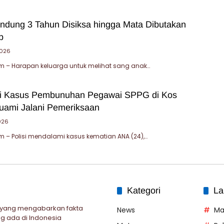
andung 3 Tahun Disiksa hingga Mata Dibutakan
b
2026
 – Harapan keluarga untuk melihat sang anak…
mi Kasus Pembunuhan Pegawai SPPG di Kos
uami Jalani Pemeriksaan
026
– Polisi mendalami kasus kematian ANA (24),…
Kategori
La
 yang mengabarkan fakta
News
Ma
g ada di Indonesia