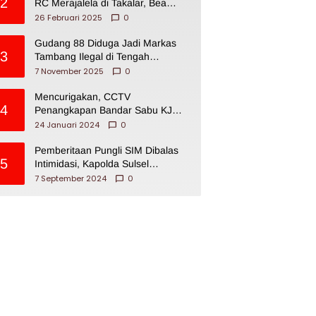
2
RC Merajalela di Takalar, Bea
Cukai Impoten
26 Februari 2025
0
Gudang 88 Diduga Jadi Markas
3
Tambang Ilegal di Tengah
Permukiman Warga Makassar
7 November 2025
0
Mencurigakan, CCTV
4
Penangkapan Bandar Sabu KJ
Disita Oknum BNNP Sulsel
24 Januari 2024
0
Pemberitaan Pungli SIM Dibalas
5
Intimidasi, Kapolda Sulsel
Dikecam PJI Sulsel
7 September 2024
0