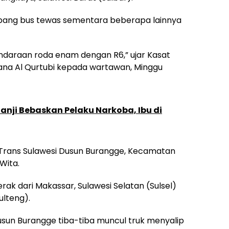
mpang bus tewas sementara beberapa lainnya
endaraan roda enam dengan R6,” ujar Kasat
ana Al Qurtubi kepada wartawan, Minggu
 Janji Bebaskan Pelaku Narkoba, Ibu di
an Trans Sulawesi Dusun Burangge, Kecamatan
Wita.
rak dari Makassar, Sulawesi Selatan (Sulsel)
ulteng).
usun Burangge tiba-tiba muncul truk menyalip