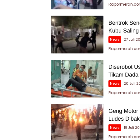
Rapormerah.com
Bentrok Sen
Kubu Saling
News
27 Juli 2
Rapormerah.com 
Diserobot Us
Tikam Dada
News
20 Juli 
Rapormerah.com
Geng Motor 
Ludes Dibak
News
18 Juli 2
Rapormerah.com