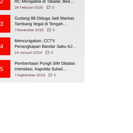
2
RC Merajalela di Takalar, Bea
Cukai Impoten
26 Februari 2025
0
Gudang 88 Diduga Jadi Markas
3
Tambang Ilegal di Tengah
Permukiman Warga Makassar
7 November 2025
0
Mencurigakan, CCTV
4
Penangkapan Bandar Sabu KJ
Disita Oknum BNNP Sulsel
24 Januari 2024
0
Pemberitaan Pungli SIM Dibalas
5
Intimidasi, Kapolda Sulsel
Dikecam PJI Sulsel
7 September 2024
0