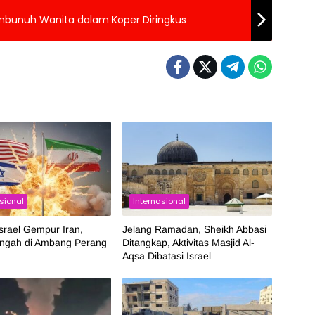
embunuh Wanita dalam Koper Diringkus
sional
Internasional
srael Gempur Iran,
Jelang Ramadan, Sheikh Abbasi
engah di Ambang Perang
Ditangkap, Aktivitas Masjid Al-
Aqsa Dibatasi Israel