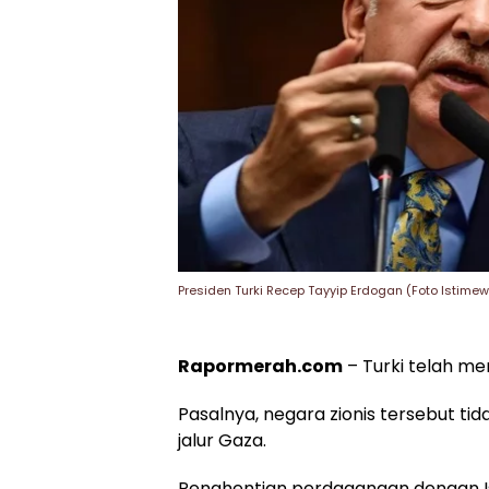
Presiden Turki Recep Tayyip Erdogan (Foto Istime
Rapormerah.com
– Turki telah m
Pasalnya, negara zionis tersebut ti
jalur Gaza.
Penghentian perdagangan dengan Isr