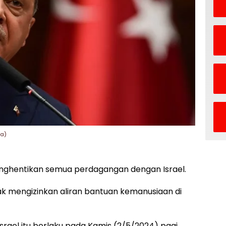
wa)
enghentikan semua perdagangan dengan Israel.
dak mengizinkan aliran bantuan kemanusiaan di
ael itu berlaku pada Kamis (2/5/2024) pagi