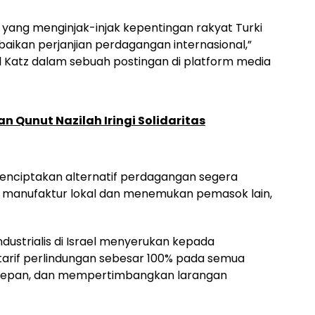
or yang menginjak-injak kepentingan rakyat Turki
aikan perjanjian perdagangan internasional,”
ael Katz dalam sebuah postingan di platform media
an Qunut Nazilah Iringi Solidaritas
enciptakan alternatif perdagangan segera
 manufaktur lokal dan menemukan pemasok lain,
ndustrialis di Israel menyerukan kepada
arif perlindungan sebesar 100% pada semua
e depan, dan mempertimbangkan larangan