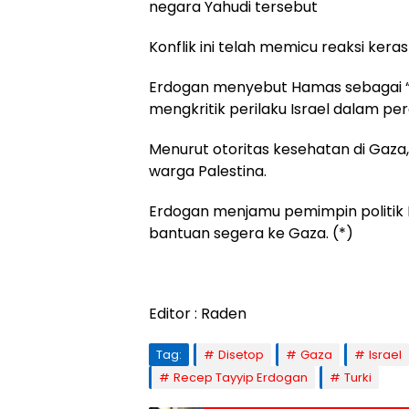
negara Yahudi tersebut
Konflik ini telah memicu reaksi keras
Erdogan menyebut Hamas sebagai “
mengkritik perilaku Israel dalam pe
Menurut otoritas kesehatan di Gaza
warga Palestina.
Erdogan menjamu pemimpin politik H
bantuan segera ke Gaza. (*)
Editor : Raden
Tag:
Disetop
Gaza
Israel
Recep Tayyip Erdogan
Turki