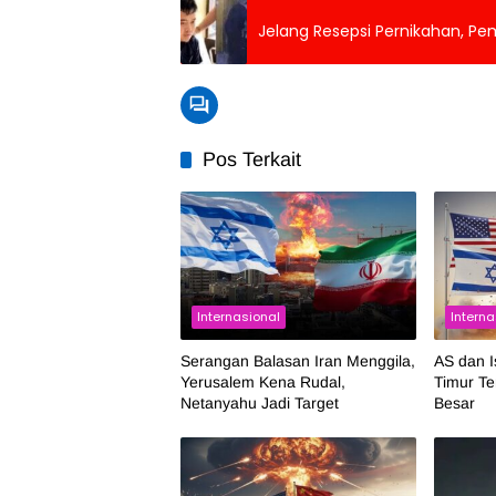
Jelang Resepsi Pernikahan, P
Pos Terkait
Internasional
Interna
Serangan Balasan Iran Menggila,
AS dan I
Yerusalem Kena Rudal,
Timur T
Netanyahu Jadi Target
Besar