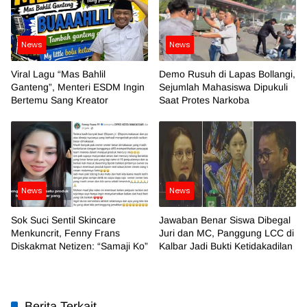
News
News
Viral Lagu “Mas Bahlil
Demo Rusuh di Lapas Bollangi,
Ganteng”, Menteri ESDM Ingin
Sejumlah Mahasiswa Dipukuli
Bertemu Sang Kreator
Saat Protes Narkoba
News
News
Sok Suci Sentil Skincare
Jawaban Benar Siswa Dibegal
Menkuncrit, Fenny Frans
Juri dan MC, Panggung LCC di
Diskakmat Netizen: “Samaji Ko”
Kalbar Jadi Bukti Ketidakadilan
Berita Terkait