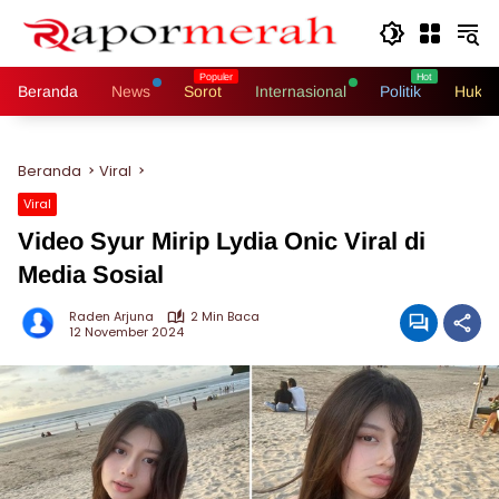
Langsung
ke
konten
Beranda
News
Sorot
Internasional
Politik
Hukri
Beranda
Viral
Viral
Video Syur Mirip Lydia Onic Viral di
Media Sosial
Raden Arjuna
2 Min Baca
12 November 2024