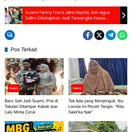
Suami Fenny Frans, Mira Hayati, dan Agus
Salim Ditetapkan Jadi Tersangka Kasus
Kosmetik Berbahaya
Pos Terkait
News
News
Baru Sah Jadi Suami, Pria di
Tak Ada yang Menjenguk, Ibu
Takalar Ditampar Kakak Ipar
Lansia Ini Pecah Tangis: “Rita,
Lalu Minta Cerai
Sakit’ka Nak”