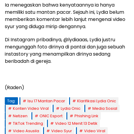
Ia menegaskan bahwa kenyataannya ia hanya
memiliki satu mantan pacar. Sejauh ini, Lydia belum
memberikan komentar lebih lanjut mengenai video
syur yang diduga mirip dengannya.
Di Instagram pribadinya, @lydiaaas, Lydia justru
mengunggah foto dirinya di pantai dan juga sebuah
instastory yang menampilkan dirinya sedang
beribadah di gereja.
(Raden)
Tag:
Isu 17 Mantan Pacar
Klarifikasi Lydia Onic
Konten Video Viral
Lydia Onic
Media Sosial
Netizen
ONIC Esport
Phishing Link
TikTok Trending
Video 12 Menit 13 Detik
Video Asusila
Video Syur
Video Viral