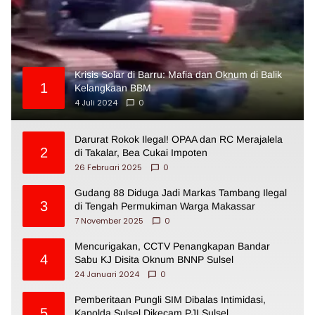
Krisis Solar di Barru: Mafia dan Oknum di Balik
1
Kelangkaan BBM
4 Juli 2024
0
Darurat Rokok Ilegal! OPAA dan RC Merajalela
2
di Takalar, Bea Cukai Impoten
26 Februari 2025
0
Gudang 88 Diduga Jadi Markas Tambang Ilegal
3
di Tengah Permukiman Warga Makassar
7 November 2025
0
Mencurigakan, CCTV Penangkapan Bandar
4
Sabu KJ Disita Oknum BNNP Sulsel
24 Januari 2024
0
Pemberitaan Pungli SIM Dibalas Intimidasi,
5
Kapolda Sulsel Dikecam PJI Sulsel