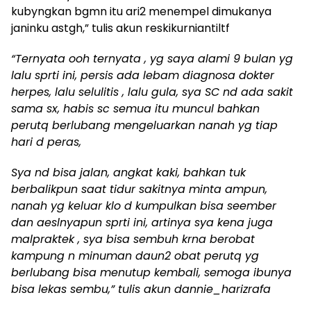
kubyngkan bgmn itu ari2 menempel dimukanya
janinku astgh,” tulis akun reskikurniantiltf
“Ternyata ooh ternyata , yg saya alami 9 bulan yg
lalu sprti ini, persis ada lebam diagnosa dokter
herpes, lalu selulitis , lalu gula, sya SC nd ada sakit
sama sx, habis sc semua itu muncul bahkan
perutq berlubang mengeluarkan nanah yg tiap
hari d peras,
Sya nd bisa jalan, angkat kaki, bahkan tuk
berbalikpun saat tidur sakitnya minta ampun,
nanah yg keluar klo d kumpulkan bisa seember
dan aeslnyapun sprti ini, artinya sya kena juga
malpraktek , sya bisa sembuh krna berobat
kampung n minuman daun2 obat perutq yg
berlubang bisa menutup kembali, semoga ibunya
bisa lekas sembu,” tulis akun dannie_harizrafa