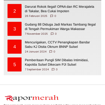
Darurat Rokok Ilegal! OPAA dan RC Merajalela
2
di Takalar, Bea Cukai Impoten
26 Februari 2025
0
Gudang 88 Diduga Jadi Markas Tambang Ilegal
3
di Tengah Permukiman Warga Makassar
7 November 2025
0
Mencurigakan, CCTV Penangkapan Bandar
4
Sabu KJ Disita Oknum BNNP Sulsel
24 Januari 2024
0
Pemberitaan Pungli SIM Dibalas Intimidasi,
5
Kapolda Sulsel Dikecam PJI Sulsel
7 September 2024
0