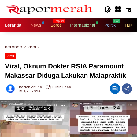
Langsung
ke
konten
Beranda
News
Sorot
Internasional
Politik
Hukri
Beranda
Viral
Viral
Viral, Oknum Dokter RSIA Paramount
Makassar Diduga Lakukan Malapraktik
Raden Arjuna
5 Min Baca
19 April 2024