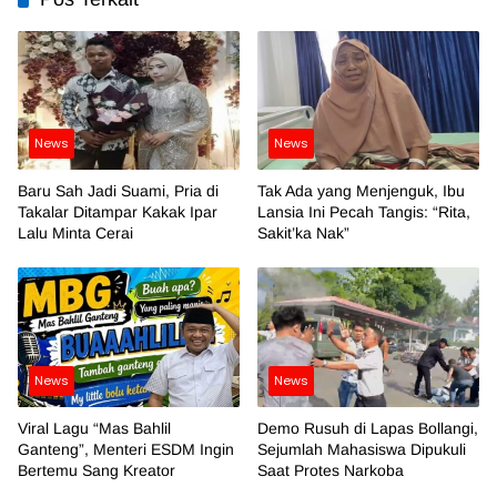
News
News
Baru Sah Jadi Suami, Pria di
Tak Ada yang Menjenguk, Ibu
Takalar Ditampar Kakak Ipar
Lansia Ini Pecah Tangis: “Rita,
Lalu Minta Cerai
Sakit’ka Nak”
News
News
Viral Lagu “Mas Bahlil
Demo Rusuh di Lapas Bollangi,
Ganteng”, Menteri ESDM Ingin
Sejumlah Mahasiswa Dipukuli
Bertemu Sang Kreator
Saat Protes Narkoba