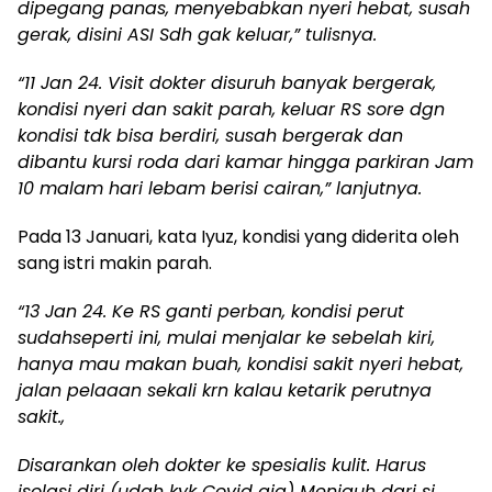
dipegang panas, menyebabkan nyeri hebat, susah
gerak, disini ASI Sdh gak keluar,” tulisnya.
“11 Jan 24. Visit dokter disuruh banyak bergerak,
kondisi nyeri dan sakit parah, keluar RS sore dgn
kondisi tdk bisa berdiri, susah bergerak dan
dibantu kursi roda dari kamar hingga parkiran Jam
10 malam hari lebam berisi cairan,” lanjutnya.
Pada 13 Januari, kata Iyuz, kondisi yang diderita oleh
sang istri makin parah.
“13 Jan 24. Ke RS ganti perban, kondisi perut
sudahseperti ini, mulai menjalar ke sebelah kiri,
hanya mau makan buah, kondisi sakit nyeri hebat,
jalan pelaaan sekali krn kalau ketarik perutnya
sakit.,
Disarankan oleh dokter ke spesialis kulit. Harus
isolasi diri (udah kyk Covid aja) Menjauh dari si