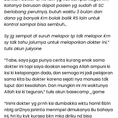
katanya barusan dapat pasien yg sudah di SC
berlobang perutnya, butuh waktu 3 bulan dan
dana yg banyak Krn bolak balik RS lain untuk
kontrol sampai bisa sembuh…
Sy jg sempat di suruh melapor tp tdk melapor Krn
sy tdk tahu jalurnya untuk melaporkan dokter ini,”
tulis akun jukyone
“Tabe, saya juga punya cerita kurang enak sama
dokter ini tapi saya doakan semoga Allah ampuni ki
ksi ki kelapangan dada, dan semoga ini jadi pelajaran
sama kita bu dokter karena sejati nya manusia tdk
luput dari kesalahan. Dan mungkin ini mi waktunya
Allah ksi ki teguran,” tulis akun basecamp_game
“Inimi dokter yg prnh ksi dumbakka wktu hamil 8bln
nblg ari2nya janinta menmpel dimukanya Bu bahaya
ini, hri itu kyk kurasa bkn mka diriku nd bisa