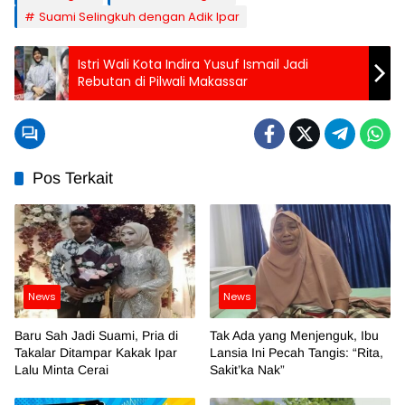
Suami Selingkuh dengan Adik Ipar
Istri Wali Kota Indira Yusuf Ismail Jadi
Rebutan di Pilwali Makassar
Pos Terkait
News
News
Baru Sah Jadi Suami, Pria di
Tak Ada yang Menjenguk, Ibu
Takalar Ditampar Kakak Ipar
Lansia Ini Pecah Tangis: “Rita,
Lalu Minta Cerai
Sakit’ka Nak”