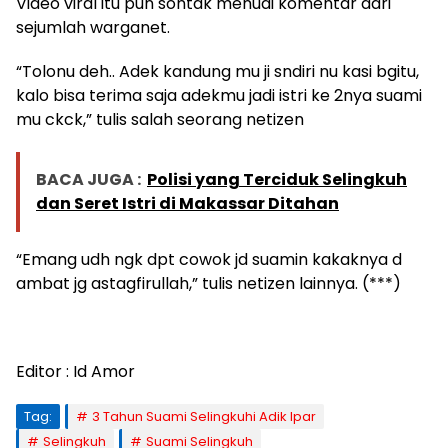
Video viral itu pun sontak menuai komentar dari
sejumlah warganet.
“Tolonu deh.. Adek kandung mu ji sndiri nu kasi bgitu,
kalo bisa terima saja adekmu jadi istri ke 2nya suami
mu ckck,” tulis salah seorang netizen
BACA JUGA :
Polisi yang Terciduk Selingkuh
dan Seret Istri di Makassar Ditahan
“Emang udh ngk dpt cowok jd suamin kakaknya d
ambat jg astagfirullah,” tulis netizen lainnya. (***)
Editor : Id Amor
Tag:
3 Tahun Suami Selingkuhi Adik Ipar
Selingkuh
Suami Selingkuh