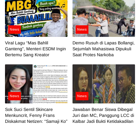
News
News
Viral Lagu “Mas Bahlil
Demo Rusuh di Lapas Bollangi,
Ganteng”, Menteri ESDM Ingin
Sejumlah Mahasiswa Dipukuli
Bertemu Sang Kreator
Saat Protes Narkoba
News
News
Sok Suci Sentil Skincare
Jawaban Benar Siswa Dibegal
Menkuncrit, Fenny Frans
Juri dan MC, Panggung LCC di
Diskakmat Netizen: “Samaji Ko”
Kalbar Jadi Bukti Ketidakadilan