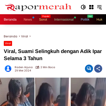
Langsung
ke
konten
Beranda
News
Sorot
Internasional
Politik
Hukri
Beranda
Viral
Viral
Viral, Suami Selingkuh dengan Adik Ipar
Selama 3 Tahun
Raden Arjuna
2 Min Baca
29 Mei 2024