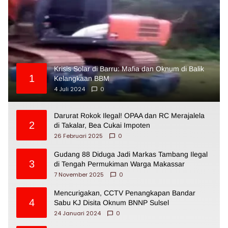
Krisis Solar di Barru: Mafia dan Oknum di Balik
1
Kelangkaan BBM
4 Juli 2024
0
Darurat Rokok Ilegal! OPAA dan RC Merajalela
2
di Takalar, Bea Cukai Impoten
26 Februari 2025
0
Gudang 88 Diduga Jadi Markas Tambang Ilegal
3
di Tengah Permukiman Warga Makassar
7 November 2025
0
Mencurigakan, CCTV Penangkapan Bandar
4
Sabu KJ Disita Oknum BNNP Sulsel
24 Januari 2024
0