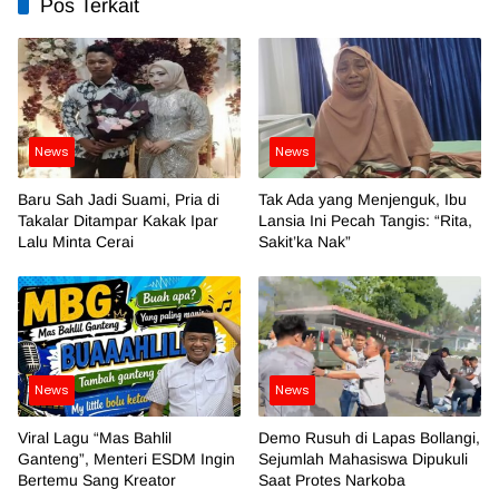
Pos Terkait
News
News
Baru Sah Jadi Suami, Pria di
Tak Ada yang Menjenguk, Ibu
Takalar Ditampar Kakak Ipar
Lansia Ini Pecah Tangis: “Rita,
Lalu Minta Cerai
Sakit’ka Nak”
News
News
Viral Lagu “Mas Bahlil
Demo Rusuh di Lapas Bollangi,
Ganteng”, Menteri ESDM Ingin
Sejumlah Mahasiswa Dipukuli
Bertemu Sang Kreator
Saat Protes Narkoba