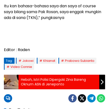
Itu kan bahasa-bahasa saya dan saya of course
saya bilang sama Pak Rosan, saya enggak mungkin
ada di sana (TKN),” pungkasnya
Editor : Raden
Tag:
Jokowi
Khianat
Prabowo Subianto
Video Connie
Heboh, Istri Polisi Dipergoki Zina Bareng
Oknum ASN di Jeneponto