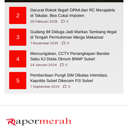
Darurat Rokok Ilegal! OPAA dan RC Merajalela
2
di Takalar, Bea Cukai Impoten
26 Februari 2025
0
Gudang 88 Diduga Jadi Markas Tambang Ilegal
3
di Tengah Permukiman Warga Makassar
7 November 2025
0
Mencurigakan, CCTV Penangkapan Bandar
4
Sabu KJ Disita Oknum BNNP Sulsel
24 Januari 2024
0
Pemberitaan Pungli SIM Dibalas Intimidasi,
5
Kapolda Sulsel Dikecam PJI Sulsel
7 September 2024
0