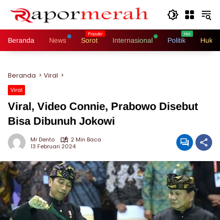
Langsung
ke
konten
Beranda
News
Sorot
Internasional
Politik
Hukri
Beranda
Viral
Viral
Viral, Video Connie, Prabowo Disebut
Bisa Dibunuh Jokowi
Mr Dento
2 Min Baca
13 Februari 2024