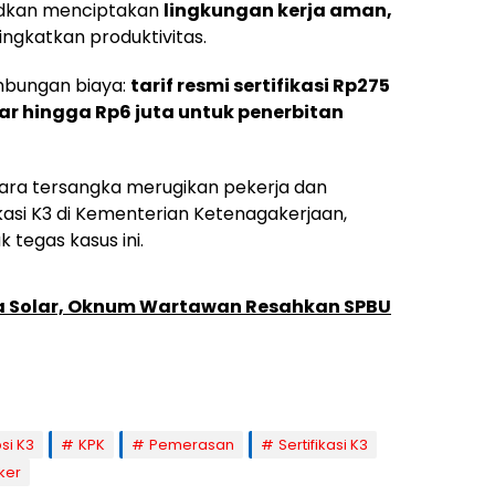
ksudkan menciptakan
lingkungan kerja aman,
ngkatkan produktivitas.
bungan biaya:
tarif resmi sertifikasi Rp275
ar hingga Rp6 juta untuk penerbitan
ra tersangka merugikan pekerja dan
ikasi K3 di Kementerian Ketenagakerjaan,
tegas kasus ini.
ia Solar, Oknum Wartawan Resahkan SPBU
si K3
KPK
Pemerasan
Sertifikasi K3
ker