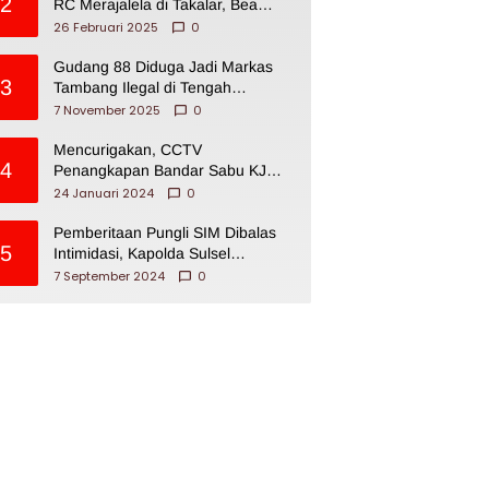
2
RC Merajalela di Takalar, Bea
Cukai Impoten
26 Februari 2025
0
Gudang 88 Diduga Jadi Markas
3
Tambang Ilegal di Tengah
Permukiman Warga Makassar
7 November 2025
0
Mencurigakan, CCTV
4
Penangkapan Bandar Sabu KJ
Disita Oknum BNNP Sulsel
24 Januari 2024
0
Pemberitaan Pungli SIM Dibalas
5
Intimidasi, Kapolda Sulsel
Dikecam PJI Sulsel
7 September 2024
0