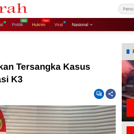
al
Politik
Hukrim
Viral
Nasional
kan Tersangka Kasus
asi K3