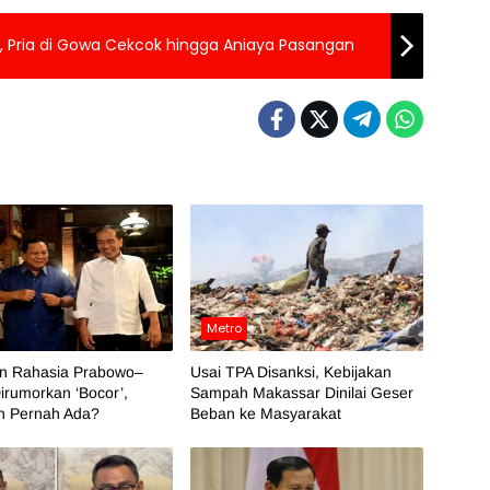
i, Pria di Gowa Cekcok hingga Aniaya Pasangan
Metro
an Rahasia Prabowo–
Usai TPA Disanksi, Kebijakan
irumorkan ‘Bocor’,
Sampah Makassar Dinilai Geser
h Pernah Ada?
Beban ke Masyarakat