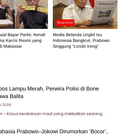
Nasional
sal Bayar Parkir, Kenali
Media Belanda Ungkit Isu
na Karcis Resmi yang
Indonesia Bangkrut, Prabowo
di Makassar
Singgung “Londo Ireng”
bos Lampu Merah, Perwira Polisi di Bone
wa Balita
s 2026
 – Kasus kecelakaan maut yang melibatkan seorang…
Rahasia Prabowo–Jokowi Dirumorkan ‘Bocor’,