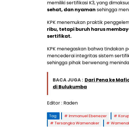
memiliki sertifikasi K3, yang dima
sehat, dan nyaman
sehingga meni
KPK menemukan praktik penggelem
ribu, tetapi buruh harus membay
sertifikat.
KPK menegaskan bahwa tindakan pa
mencederai integritas sistem sertif
sehingga pihak berwenang menindak 
BACA JUGA :
Dari Pena ke Maf
di Bulukumba
Editor : Raden
Tag:
Immanuel Ebenezer
Korup
Tersangka Wamenaker
Wamena