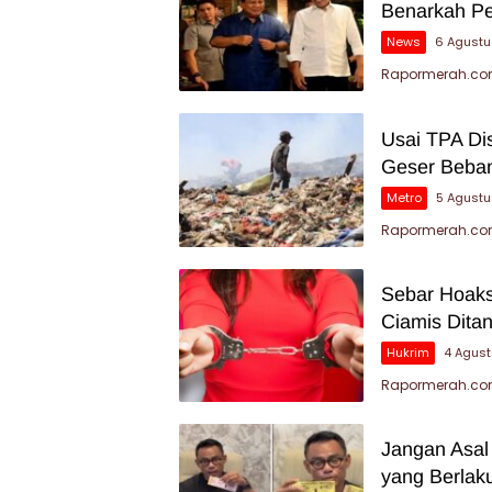
Benarkah P
News
6 Agustu
Rapormerah.com
Usai TPA Di
Geser Beban
Metro
5 Agust
Rapormerah.com
Sebar Hoaks
Ciamis Dita
Hukrim
4 Agus
Rapormerah.com 
Jangan Asal
yang Berlak