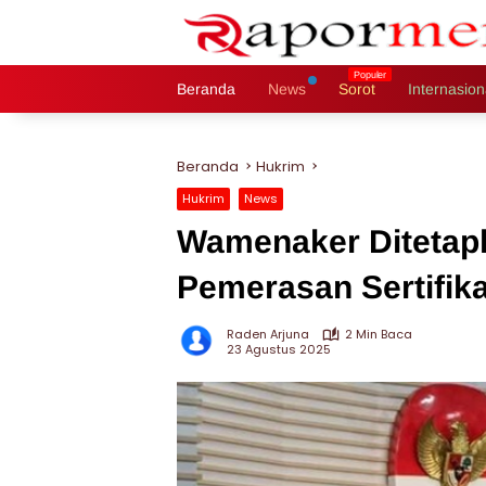
Langsung
ke
konten
Beranda
News
Sorot
Internasion
Beranda
Hukrim
Hukrim
News
Wamenaker Ditetap
Pemerasan Sertifik
Raden Arjuna
2 Min Baca
23 Agustus 2025