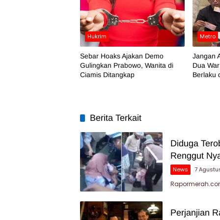
Hukrim
Metro
Sebar Hoaks Ajakan Demo
Jangan A
Gulingkan Prabowo, Wanita di
Dua War
Ciamis Ditangkap
Berlaku 
Berita Terkait
Diduga Tero
Renggut Nya
News
7 Agustu
Rapormerah.com
Perjanjian 