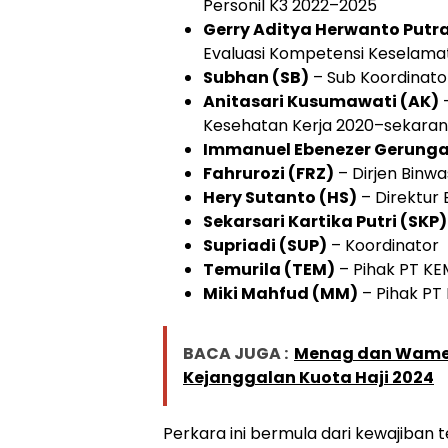
Personil K3 2022–2025
Gerry Aditya Herwanto Putr
Evaluasi Kompetensi Keselama
Subhan (SB)
– Sub Koordinato
Anitasari Kusumawati (AK)
–
Kesehatan Kerja 2020–sekara
Immanuel Ebenezer Gerunga
Fahrurozi (FRZ)
– Dirjen Binw
Hery Sutanto (HS)
– Direktur
Sekarsari Kartika Putri (SKP)
Supriadi (SUP)
– Koordinator
Temurila (TEM)
– Pihak PT KE
Miki Mahfud (MM)
– Pihak PT
BACA JUGA :
Menag dan Wamen
Kejanggalan Kuota Haji 2024
Perkara ini bermula dari kewajiban 