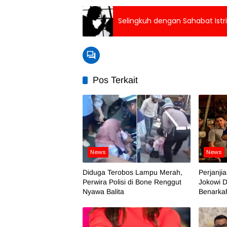
Selingkuh dengan Sahabat Istr
Pos Terkait
News
News
Diduga Terobos Lampu Merah,
Perjanji
Perwira Polisi di Bone Renggut
Jokowi D
Nyawa Balita
Benarka