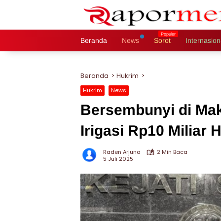
Langsung
ke
konten
Beranda
News
Sorot
Internasion
Beranda
Hukrim
Hukrim
News
Bersembunyi di Ma
Irigasi Rp10 Miliar 
Raden Arjuna
2 Min Baca
5 Juli 2025