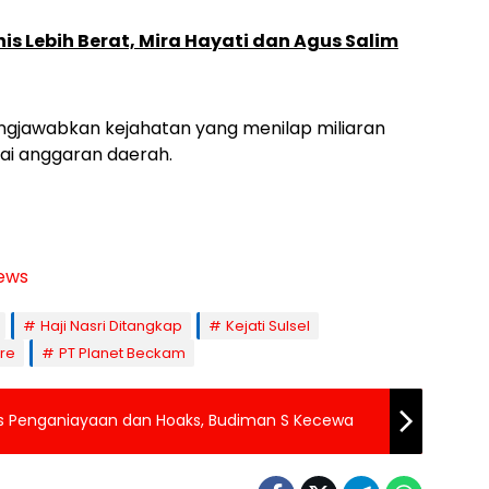
onis Lebih Berat, Mira Hayati dan Agus Salim
ungjawabkan kejahatan yang menilap miliaran
ayai anggaran daerah.
ews
Haji Nasri Ditangkap
Kejati Sulsel
ire
PT Planet Beckam
sus Penganiayaan dan Hoaks, Budiman S Kecewa