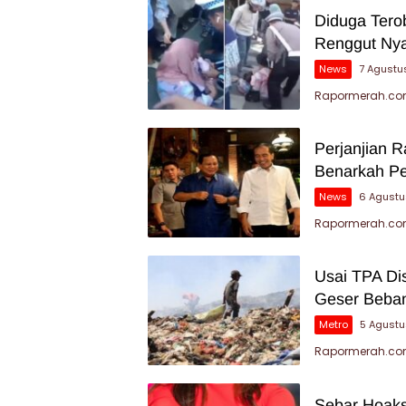
Diduga Tero
Renggut Nya
News
7 Agustu
Rapormerah.com
Perjanjian 
Benarkah P
News
6 Agustu
Rapormerah.com
Usai TPA Di
Geser Beban
Metro
5 Agust
Rapormerah.com
Sebar Hoaks