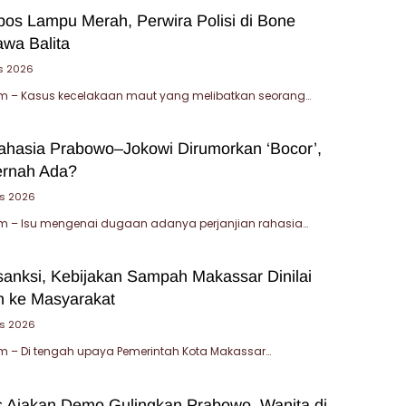
bos Lampu Merah, Perwira Polisi di Bone
wa Balita
s 2026
 – Kasus kecelakaan maut yang melibatkan seorang…
Rahasia Prabowo–Jokowi Dirumorkan ‘Bocor’,
ernah Ada?
s 2026
 – Isu mengenai dugaan adanya perjanjian rahasia…
sanksi, Kebijakan Sampah Makassar Dinilai
 ke Masyarakat
us 2026
 – Di tengah upaya Pemerintah Kota Makassar…
 Ajakan Demo Gulingkan Prabowo, Wanita di