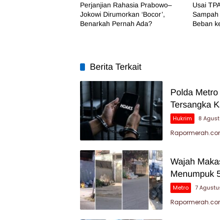
Perjanjian Rahasia Prabowo–
Usai TPA
Jokowi Dirumorkan ‘Bocor’,
Sampah 
Benarkah Pernah Ada?
Beban k
Berita Terkait
Polda Metro
Tersangka K
Hukrim
8 Agus
Rapormerah.com
Wajah Makas
Menumpuk 5
Metro
7 Agustu
Rapormerah.com