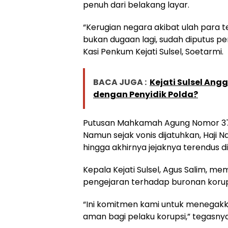
penuh dari belakang layar.
“Kerugian negara akibat ulah para t
bukan dugaan lagi, sudah diputus p
Kasi Penkum Kejati Sulsel, Soetarmi.
BACA JUGA :
Kejati Sulsel Ang
dengan Penyidik Polda?
Putusan Mahkamah Agung Nomor 3765
Namun sejak vonis dijatuhkan, Haji N
hingga akhirnya jejaknya terendus d
Kepala Kejati Sulsel, Agus Salim, m
pengejaran terhadap buronan korup
“Ini komitmen kami untuk menegak
aman bagi pelaku korupsi,” tegasnya