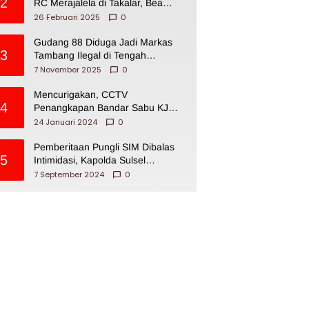
2
RC Merajalela di Takalar, Bea
Cukai Impoten
26 Februari 2025
0
Gudang 88 Diduga Jadi Markas
3
Tambang Ilegal di Tengah
Permukiman Warga Makassar
7 November 2025
0
Mencurigakan, CCTV
4
Penangkapan Bandar Sabu KJ
Disita Oknum BNNP Sulsel
24 Januari 2024
0
Pemberitaan Pungli SIM Dibalas
5
Intimidasi, Kapolda Sulsel
Dikecam PJI Sulsel
7 September 2024
0