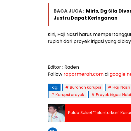
BACA JUGA :
Miris, Dg Sila Div
Justru Dapat Keringanan
Kini, Haji Nasri harus mempertangg
rupiah dari proyek irigasi yang dibi
Editor : Raden
Follow
rapormerah.com
di
google n
Tag:
Buronan korupsi
Haji Nasri
Korupsi proyek
Proyek irigasi Nab
Polda Sulsel ‘Telantarkan’ Ka