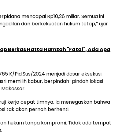
erpidana mencapai Rp10,26 miliar. Semua ini
engadilan dan berkekuatan hukum tetap,” ujar
gap Berkas Hatta Hamzah "Fatal", Ada Apa
 K/Pid.Sus/2024 menjadi dasar eksekusi.
asri memilih kabur, berpindah-pindah lokasi
i Makassar.
emuji kerja cepat timnya. Ia menegaskan bahwa
si tak akan pernah berhenti.
kan hukum tanpa kompromi. Tidak ada tempat
.