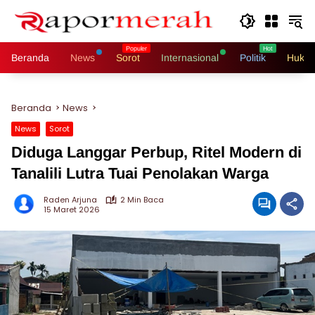
Langsung
ke
konten
Beranda
News
Sorot
Internasional
Politik
Hukri
Beranda
News
News
Sorot
Diduga Langgar Perbup, Ritel Modern di
Tanalili Lutra Tuai Penolakan Warga
Raden Arjuna
2 Min Baca
15 Maret 2026