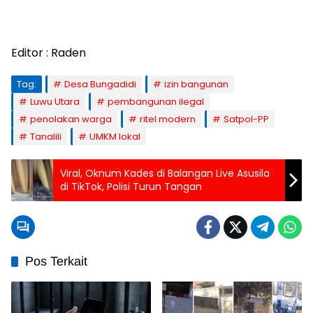
Editor : Raden
Tag:
Desa Bungadidi
izin bangunan
Luwu Utara
pembangunan ilegal
penolakan warga
ritel modern
Satpol-PP
Tanalili
UMKM lokal
Viral, Oknum Kades di Balangan Live Asusila
di TikTok, Polisi Turun Tangan
Pos Terkait