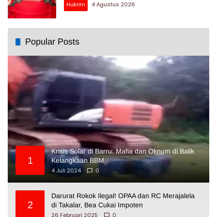
Hukrim
4 Agustus 2026
Popular Posts
Krisis Solar di Barru: Mafia dan Oknum di Balik
1
Kelangkaan BBM
4 Juli 2024
0
Darurat Rokok Ilegal! OPAA dan RC Merajalela
2
di Takalar, Bea Cukai Impoten
26 Februari 2025
0