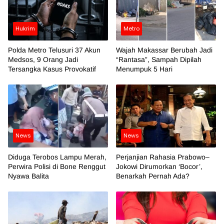
Hukrim
Metro
Polda Metro Telusuri 37 Akun
Wajah Makassar Berubah Jadi
Medsos, 9 Orang Jadi
“Rantasa”, Sampah Dipilah
Tersangka Kasus Provokatif
Menumpuk 5 Hari
News
News
Diduga Terobos Lampu Merah,
Perjanjian Rahasia Prabowo–
Perwira Polisi di Bone Renggut
Jokowi Dirumorkan ‘Bocor’,
Nyawa Balita
Benarkah Pernah Ada?