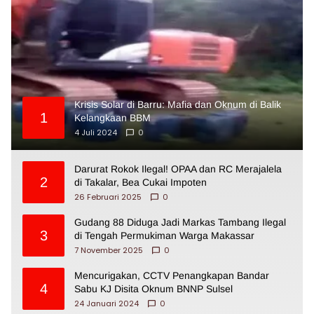
Krisis Solar di Barru: Mafia dan Oknum di Balik
1
Kelangkaan BBM
4 Juli 2024
0
Darurat Rokok Ilegal! OPAA dan RC Merajalela
2
di Takalar, Bea Cukai Impoten
26 Februari 2025
0
Gudang 88 Diduga Jadi Markas Tambang Ilegal
3
di Tengah Permukiman Warga Makassar
7 November 2025
0
Mencurigakan, CCTV Penangkapan Bandar
4
Sabu KJ Disita Oknum BNNP Sulsel
24 Januari 2024
0