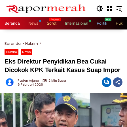
Langsung
ke
konten
Beranda
News
Sorot
Internasional
Politik
Hukri
Beranda
Hukrim
Hukrim
News
Eks Direktur Penyidikan Bea Cukai
Dicokok KPK Terkait Kasus Suap Impor
Raden Arjuna
2 Min Baca
6 Februari 2026