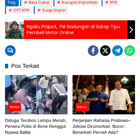
Tag:
Bea Cukai
Korupsi Importasi
KPK
OTT KPK
Suap Impor
Ngaku Prajurit, TNI Gadungan di Sidrap Tipu
Pembeli Motor Online
Pos Terkait
News
News
Diduga Terobos Lampu Merah,
Perjanjian Rahasia Prabowo–
Perwira Polisi di Bone Renggut
Jokowi Dirumorkan ‘Bocor’,
Nyawa Balita
Benarkah Pernah Ada?