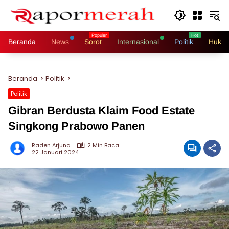
Langsung
ke
konten
Beranda
News
Sorot
Internasional
Politik
Hukri
Beranda
Politik
Politik
Gibran Berdusta Klaim Food Estate
Singkong Prabowo Panen
Raden Arjuna
2 Min Baca
22 Januari 2024