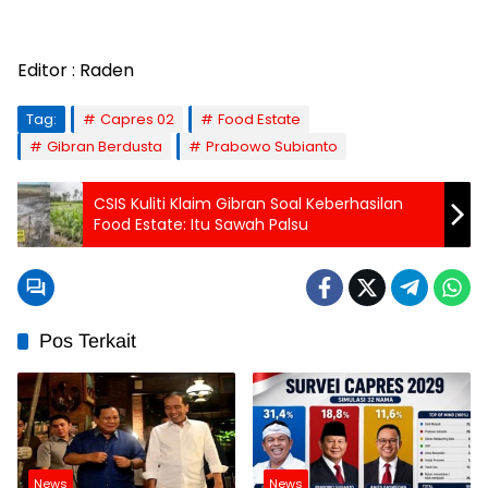
Editor : Raden
Tag:
Capres 02
Food Estate
Gibran Berdusta
Prabowo Subianto
CSIS Kuliti Klaim Gibran Soal Keberhasilan
Food Estate: Itu Sawah Palsu
Pos Terkait
News
News