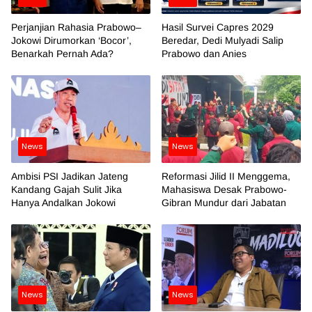
Perjanjian Rahasia Prabowo–
Hasil Survei Capres 2029
Jokowi Dirumorkan ‘Bocor’,
Beredar, Dedi Mulyadi Salip
Benarkah Pernah Ada?
Prabowo dan Anies
News
News
Ambisi PSI Jadikan Jateng
Reformasi Jilid II Menggema,
Kandang Gajah Sulit Jika
Mahasiswa Desak Prabowo-
Hanya Andalkan Jokowi
Gibran Mundur dari Jabatan
News
News