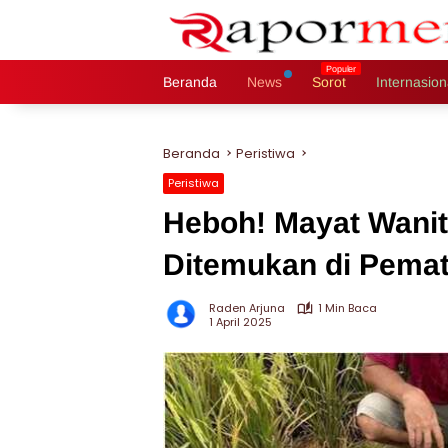
Langsung
ke
konten
Beranda
News
Sorot
Internasion
Beranda
Peristiwa
Peristiwa
Heboh! Mayat Wani
Ditemukan di Pema
Raden Arjuna
1 Min Baca
1 April 2025