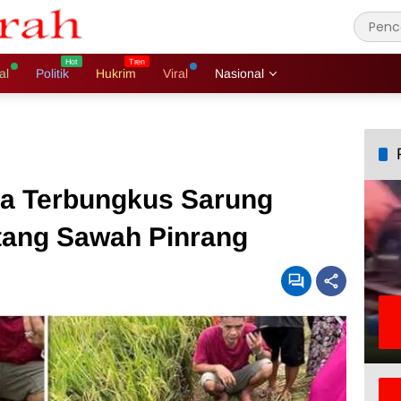
al
Politik
Hukrim
Viral
Nasional
ta Terbungkus Sarung
tang Sawah Pinrang