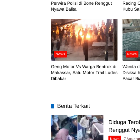
Perwira Polisi di Bone Renggut
Racing C
Nyawa Balita
Kubu Sa
News
News
Geng Motor Vs Warga Bentrok di
Wanita 
Makassar, Satu Motor Trail Ludes
Disiksa 
Dibakar
Pacar B
Berita Terkait
Diduga Tero
Renggut Nya
News
7 Agustu