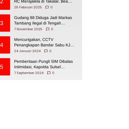
2
RC Merajalela di Takalar, Bea
Cukai Impoten
26 Februari 2025
0
Gudang 88 Diduga Jadi Markas
3
Tambang Ilegal di Tengah
Permukiman Warga Makassar
7 November 2025
0
Mencurigakan, CCTV
4
Penangkapan Bandar Sabu KJ
Disita Oknum BNNP Sulsel
24 Januari 2024
0
Pemberitaan Pungli SIM Dibalas
5
Intimidasi, Kapolda Sulsel
Dikecam PJI Sulsel
7 September 2024
0