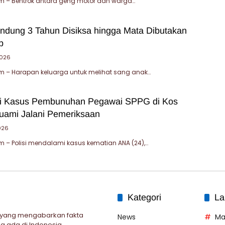
 – Bentrok antara geng motor dan warga…
andung 3 Tahun Disiksa hingga Mata Dibutakan
b
2026
 – Harapan keluarga untuk melihat sang anak…
mi Kasus Pembunuhan Pegawai SPPG di Kos
uami Jalani Pemeriksaan
026
– Polisi mendalami kasus kematian ANA (24),…
Kategori
La
 yang mengabarkan fakta
News
Ma
g ada di Indonesia