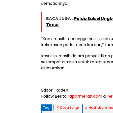
kematiannya.
BACA JUGA :
Polda Sulsel Ung
Timur
“Kami masih menunggu hasil visum
kekerasan pada tubuh korban,” ta
Kasus ini masih dalam penyelidikan
setempat diminta untuk tetap tenan
diumumkan.
Editor : Raden
Follow Berita
rapormerah.com
di
ne
Tag:
Desa Bungi
Hasil visum m