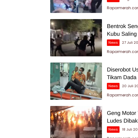
Rapormerah.com
Bentrok Sen
Kubu Saling
News
27 Juli 2
Rapormerah.com 
Diserobot Us
Tikam Dada
News
20 Juli 
Rapormerah.com
Geng Motor 
Ludes Dibak
News
18 Juli 2