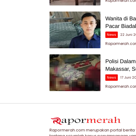
Rapormerah.com
Wanita di B
Pacar Biada
News
22 Juni 
Rapormerah.com
Polisi Dala
Makassar, S
News
17 Juni 2
Rapormerah.com 
Rapormerah.com merupakan portal berita
tentang sejumlah kasus penyimpangan yan