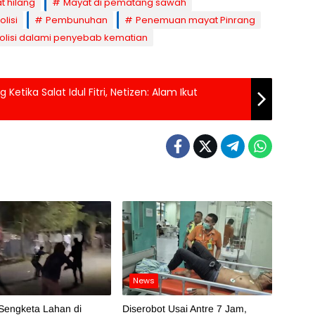
 hilang
Mayat di pematang sawah
lisi
Pembunuhan
Penemuan mayat Pinrang
olisi dalami penyebab kematian
etika Salat Idul Fitri, Netizen: Alam Ikut
News
Sengketa Lahan di
Diserobot Usai Antre 7 Jam,