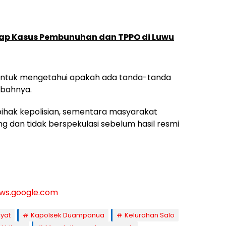
kap Kasus Pembunuhan dan TPPO di Luwu
 untuk mengetahui apakah ada tanda-tanda
mbahnya.
 pihak kepolisian, sementara masyarakat
g dan tidak berspekulasi sebelum hasil resmi
ws.google.com
ayat
Kapolsek Duampanua
Kelurahan Salo