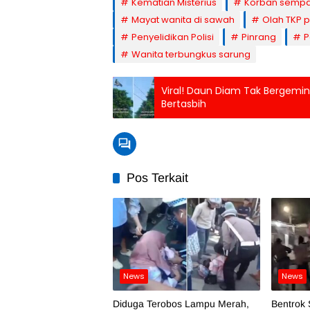
Kematian Misterius
Korban sempat
Mayat wanita di sawah
Olah TKP po
Penyelidikan Polisi
Pinrang
P
Wanita terbungkus sarung
Viral! Daun Diam Tak Bergeming K
Bertasbih
Pos Terkait
News
News
Diduga Terobos Lampu Merah,
Bentrok 