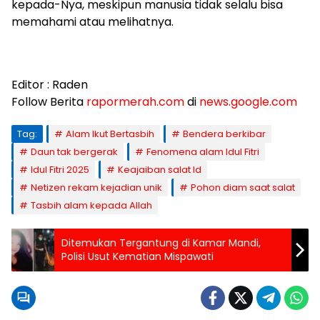
kepada-Nya, meskipun manusia tidak selalu bisa
memahami atau melihatnya.
Editor : Raden
Follow Berita
rapormerah.com
di
news.google.com
Tag:
Alam Ikut Bertasbih
Bendera berkibar
Daun tak bergerak
Fenomena alam Idul Fitri
Idul Fitri 2025
Keajaiban salat Id
Netizen rekam kejadian unik
Pohon diam saat salat
Tasbih alam kepada Allah
Ditemukan Tergantung di Kamar Mandi,
Polisi Usut Kematian Mispawati