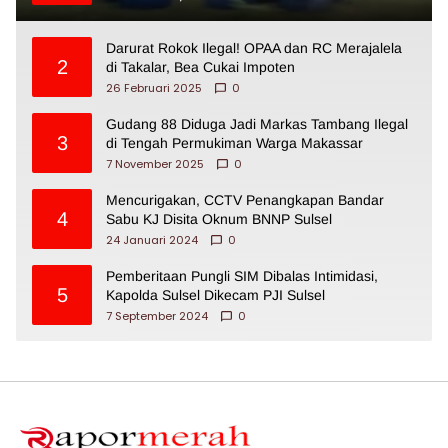
Darurat Rokok Ilegal! OPAA dan RC Merajalela
2
di Takalar, Bea Cukai Impoten
26 Februari 2025
0
Gudang 88 Diduga Jadi Markas Tambang Ilegal
3
di Tengah Permukiman Warga Makassar
7 November 2025
0
Mencurigakan, CCTV Penangkapan Bandar
4
Sabu KJ Disita Oknum BNNP Sulsel
24 Januari 2024
0
Pemberitaan Pungli SIM Dibalas Intimidasi,
5
Kapolda Sulsel Dikecam PJI Sulsel
7 September 2024
0