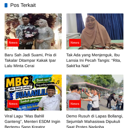
Pos Terkait
News
News
Baru Sah Jadi Suami, Pria di
Tak Ada yang Menjenguk, Ibu
Takalar Ditampar Kakak Ipar
Lansia Ini Pecah Tangis: “Rita,
Lalu Minta Cerai
Sakit’ka Nak”
News
News
Viral Lagu “Mas Bahlil
Demo Rusuh di Lapas Bollangi,
Ganteng”, Menteri ESDM Ingin
Sejumlah Mahasiswa Dipukuli
Bertemu Sang Kreator
Saat Protes Narkoba