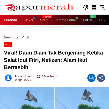
Langsung
ke
konten
Beranda
News
Sorot
Internasional
Politik
Hukri
Beranda
Viral
Viral
Viral! Daun Diam Tak Bergeming Ketika
Salat Idul Fitri, Netizen: Alam Ikut
Bertasbih
Raden Arjuna
2 Min Baca
2 April 2025