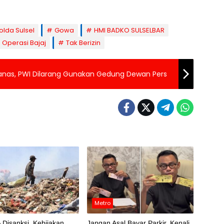
olda Sulsel
Gowa
HMI BADKO SULSELBAR
Operasi Bajaj
Tak Berizin
as, PWI Dilarang Gunakan Gedung Dewan Pers
Metro
 Disanksi, Kebijakan
Jangan Asal Bayar Parkir, Kenali