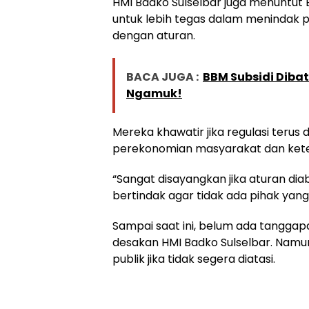
HMI Badko Sulselbar juga menuntut
untuk lebih tegas dalam menindak 
dengan aturan.
BACA JUGA :
BBM Subsidi Dibat
Ngamuk!
Mereka khawatir jika regulasi teru
perekonomian masyarakat dan ketertib
“Sangat disayangkan jika aturan dia
bertindak agar tidak ada pihak yang 
Sampai saat ini, belum ada tanggapan
desakan HMI Badko Sulselbar. Namun,
publik jika tidak segera diatasi.