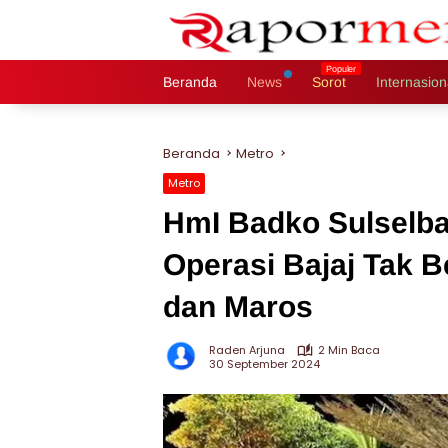
Langsung
ke
konten
Beranda
News
Sorot
Internasion
Beranda
Metro
Metro
HmI Badko Sulselba
Operasi Bajaj Tak B
dan Maros
Raden Arjuna
2 Min Baca
30 September 2024