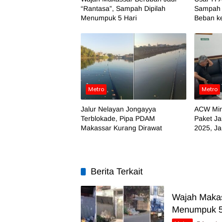
“Rantasa”, Sampah Dipilah
Sampah 
Menumpuk 5 Hari
Beban k
Metro
Metro
Jalur Nelayan Jongayya
ACW Min
Terblokade, Pipa PDAM
Paket Ja
Makassar Kurang Dirawat
2025, J
Temuan
Berita Terkait
Wajah Makas
Menumpuk 5