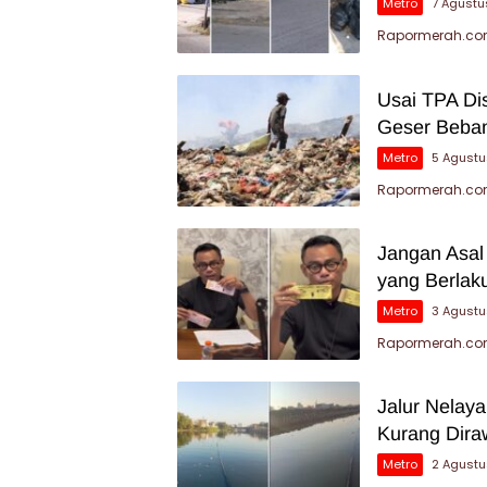
Metro
7 Agustu
Rapormerah.com
Usai TPA Di
Geser Beban
Metro
5 Agust
Rapormerah.com
Jangan Asal
yang Berlak
Metro
3 Agust
Rapormerah.com
Jalur Nelay
Kurang Dira
Metro
2 Agust