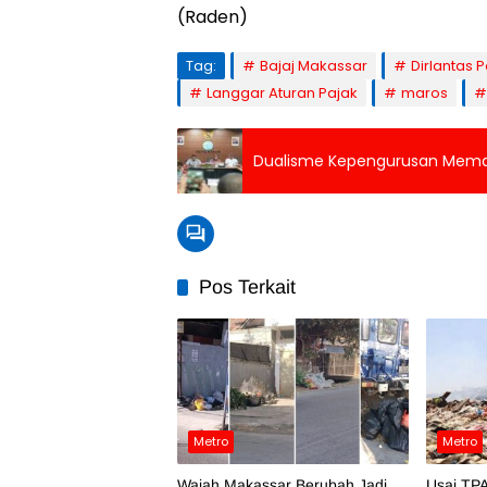
(Raden)
Tag:
Bajaj Makassar
Dirlantas P
Langgar Aturan Pajak
maros
Dualisme Kepengurusan Meman
Pos Terkait
Metro
Metro
Wajah Makassar Berubah Jadi
Usai TPA