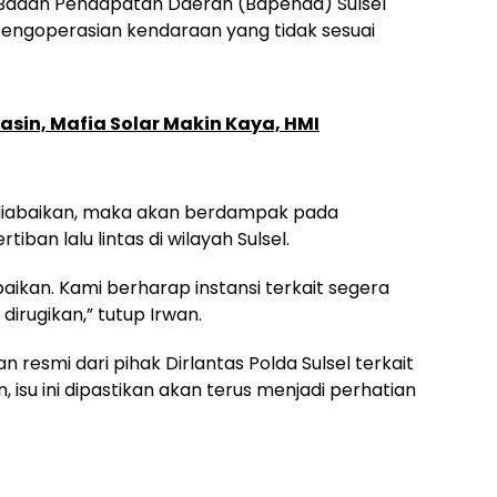
 Badan Pendapatan Daerah (Bapenda) Sulsel
pengoperasian kendaraan yang tidak sesuai
asin, Mafia Solar Makin Kaya, HMI
s diabaikan, maka akan berdampak pada
an lalu lintas di wilayah Sulsel.
baikan. Kami berharap instansi terkait segera
dirugikan,” tutup Irwan.
 resmi dari pihak Dirlantas Polda Sulsel terkait
 isu ini dipastikan akan terus menjadi perhatian