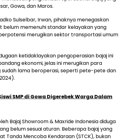
ssar, Gowa, dan Maros.
adko Sulselbar, Irwan, pihaknya menegaskan
ut belum memenuhi standar kelayakan yang
an berpotensi merugikan sektor transportasi umum
dugaan ketidaklayakan pengoperasian bajaj ini
pandang ekonomi, jelas ini merugikan para
sudah lama beroperasi, seperti pete-pete dan
2024).
iswi SMP di Gowa Digerebek Warga Dalam
an oleh Bajaj Showroom & Maxride Indonesia diduga
ng belum sesuai aturan. Beberapa bajaj yang
rat Tanda Mencoba Kendaraan (STCK), bukan