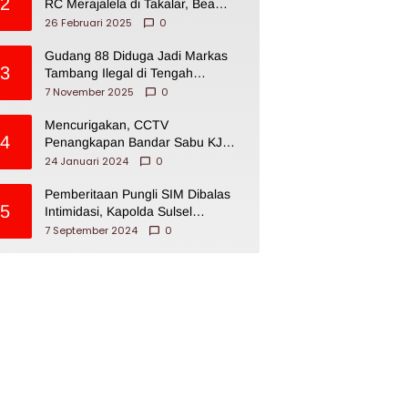
2
RC Merajalela di Takalar, Bea
Cukai Impoten
26 Februari 2025
0
Gudang 88 Diduga Jadi Markas
3
Tambang Ilegal di Tengah
Permukiman Warga Makassar
7 November 2025
0
Mencurigakan, CCTV
4
Penangkapan Bandar Sabu KJ
Disita Oknum BNNP Sulsel
24 Januari 2024
0
Pemberitaan Pungli SIM Dibalas
5
Intimidasi, Kapolda Sulsel
Dikecam PJI Sulsel
7 September 2024
0