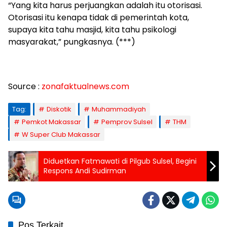
“Yang kita harus perjuangkan adalah itu otorisasi.
Otorisasi itu kenapa tidak di pemerintah kota,
supaya kita tahu masjid, kita tahu psikologi
masyarakat,” pungkasnya. (***)
Source :
zonafaktualnews.com
Tag:
Diskotik
Muhammadiyah
Pemkot Makassar
Pemprov Sulsel
THM
W Super Club Makassar
Diduetkan Fatmawati di Pilgub Sulsel, Begini
Respons Andi Sudirman
Pos Terkait