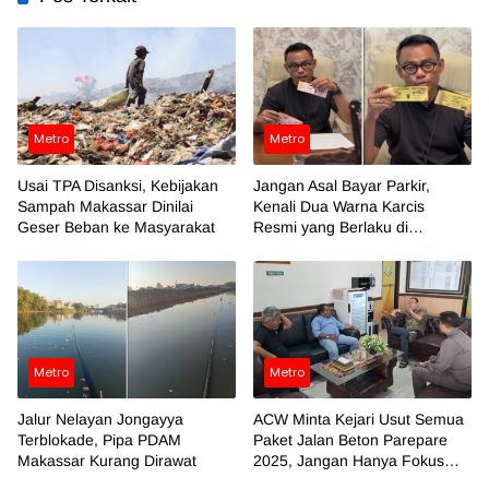
Metro
Metro
Usai TPA Disanksi, Kebijakan
Jangan Asal Bayar Parkir,
Sampah Makassar Dinilai
Kenali Dua Warna Karcis
Geser Beban ke Masyarakat
Resmi yang Berlaku di
Makassar
Metro
Metro
Jalur Nelayan Jongayya
ACW Minta Kejari Usut Semua
Terblokade, Pipa PDAM
Paket Jalan Beton Parepare
Makassar Kurang Dirawat
2025, Jangan Hanya Fokus
Temuan BPK