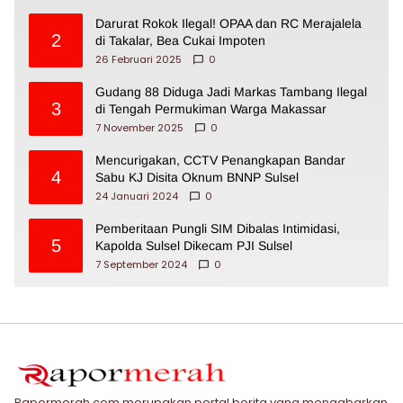
Darurat Rokok Ilegal! OPAA dan RC Merajalela
2
di Takalar, Bea Cukai Impoten
26 Februari 2025
0
Gudang 88 Diduga Jadi Markas Tambang Ilegal
3
di Tengah Permukiman Warga Makassar
7 November 2025
0
Mencurigakan, CCTV Penangkapan Bandar
4
Sabu KJ Disita Oknum BNNP Sulsel
24 Januari 2024
0
Pemberitaan Pungli SIM Dibalas Intimidasi,
5
Kapolda Sulsel Dikecam PJI Sulsel
7 September 2024
0
Rapormerah.com merupakan portal berita yang mengabarkan