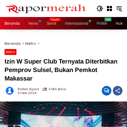
Langsung
ke
konten
Beranda
News
Sorot
Internasional
Politik
Hukri
Beranda
Metro
Metro
Izin W Super Club Ternyata Diterbitkan
Pemprov Sulsel, Bukan Pemkot
Makassar
Raden Arjuna
3 Min Baca
31 Mei 2024