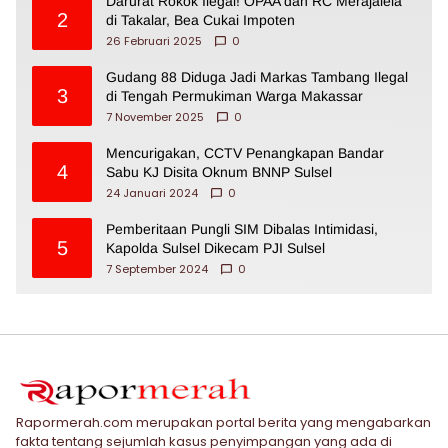
Darurat Rokok Ilegal! OPAA dan RC Merajalela
2
di Takalar, Bea Cukai Impoten
26 Februari 2025
0
Gudang 88 Diduga Jadi Markas Tambang Ilegal
3
di Tengah Permukiman Warga Makassar
7 November 2025
0
Mencurigakan, CCTV Penangkapan Bandar
4
Sabu KJ Disita Oknum BNNP Sulsel
24 Januari 2024
0
Pemberitaan Pungli SIM Dibalas Intimidasi,
5
Kapolda Sulsel Dikecam PJI Sulsel
7 September 2024
0
Rapormerah.com merupakan portal berita yang mengabarkan
fakta tentang sejumlah kasus penyimpangan yang ada di