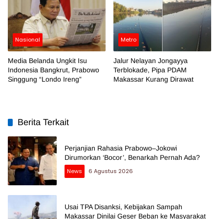
Nasional
Metro
Media Belanda Ungkit Isu
Jalur Nelayan Jongayya
Indonesia Bangkrut, Prabowo
Terblokade, Pipa PDAM
Singgung “Londo Ireng”
Makassar Kurang Dirawat
Berita Terkait
Perjanjian Rahasia Prabowo–Jokowi
Dirumorkan ‘Bocor’, Benarkah Pernah Ada?
News
6 Agustus 2026
Usai TPA Disanksi, Kebijakan Sampah
Makassar Dinilai Geser Beban ke Masyarakat