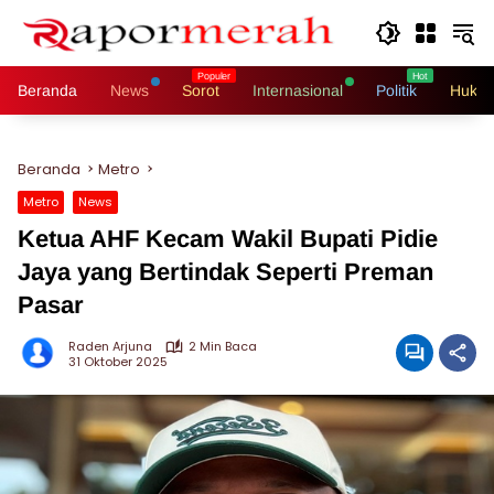
Langsung
ke
konten
Beranda
News
Sorot
Internasional
Politik
Hukri
Beranda
Metro
Metro
News
Ketua AHF Kecam Wakil Bupati Pidie
Jaya yang Bertindak Seperti Preman
Pasar
Raden Arjuna
2 Min Baca
31 Oktober 2025