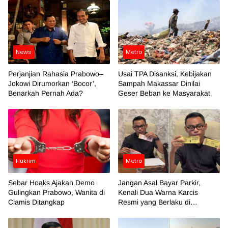
News
Metro
Perjanjian Rahasia Prabowo–
Usai TPA Disanksi, Kebijakan
Jokowi Dirumorkan ‘Bocor’,
Sampah Makassar Dinilai
Benarkah Pernah Ada?
Geser Beban ke Masyarakat
Hukrim
Metro
Sebar Hoaks Ajakan Demo
Jangan Asal Bayar Parkir,
Gulingkan Prabowo, Wanita di
Kenali Dua Warna Karcis
Ciamis Ditangkap
Resmi yang Berlaku di
Makassar