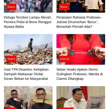
News
News
Diduga Terobos Lampu Merah,
Perjanjian Rahasia Prabowo–
Perwira Polisi di Bone Renggut
Jokowi Dirumorkan ‘Bocor’,
Nyawa Balita
Benarkah Pernah Ada?
Metro
Hukrim
Usai TPA Disanksi, Kebijakan
Sebar Hoaks Ajakan Demo
Sampah Makassar Dinilai
Gulingkan Prabowo, Wanita di
Geser Beban ke Masyarakat
Ciamis Ditangkap