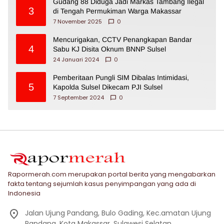
Gudang 88 Diduga Jadi Markas Tambang Ilegal
3
di Tengah Permukiman Warga Makassar
7 November 2025
0
Mencurigakan, CCTV Penangkapan Bandar
4
Sabu KJ Disita Oknum BNNP Sulsel
24 Januari 2024
0
Pemberitaan Pungli SIM Dibalas Intimidasi,
5
Kapolda Sulsel Dikecam PJI Sulsel
7 September 2024
0
Rapormerah.com merupakan portal berita yang mengabarkan
fakta tentang sejumlah kasus penyimpangan yang ada di
Indonesia
Jalan Ujung Pandang, Bulo Gading, Kec.amatan Ujung
Pandang, Kota Makassar, Sulawesi Selatan