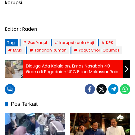
korupsi.
Editor : Raden
Tag:
Gus Yaqut
korupsi kuota Haji
KPK
MAKI
Tahanan Rumah
Yaqut Cholil Qoumas
Diduga Ada Kelalaian, Emas Nasabah 40
Gram di Pegadaian UPC Bitoa Makassar Raib
Pos Terkait