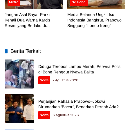
Metro
Nasional
Jangan Asal Bayar Parkir,
Media Belanda Ungkit Isu
Kenali Dua Warna Karcis
Indonesia Bangkrut, Prabowo
Resmi yang Berlaku di
Singgung “Londo Ireng”
Makassar
Berita Terkait
Diduga Terobos Lampu Merah, Perwira Polisi
di Bone Renggut Nyawa Balita
News
7 Agustus 2026
Perjanjian Rahasia Prabowo–Jokowi
Dirumorkan ‘Bocor’, Benarkah Pernah Ada?
News
6 Agustus 2026