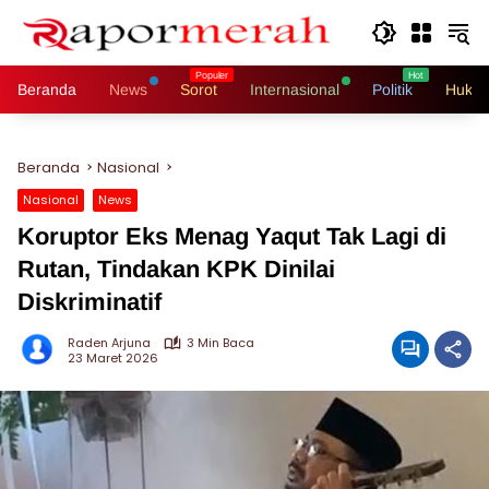
Langsung
ke
konten
Beranda
News
Sorot
Internasional
Politik
Hukri
Beranda
Nasional
Nasional
News
Koruptor Eks Menag Yaqut Tak Lagi di
Rutan, Tindakan KPK Dinilai
Diskriminatif
Raden Arjuna
3 Min Baca
23 Maret 2026