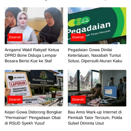
2026
Daerah
Daerah
Arogansi Wakil Rakyat! Ketua
Pegadaian Gowa Dinilai
DPRD Bone Diduga Lempar
Keterlaluan, Nasabah Tuntut
Bosara Berisi Kue ke Staf
Solusi, Dipersulit Aturan Kaku
Daerah
Daerah
Kejari Gowa Didorong Bongkar
Bau Amis Mark-up Internet di
“Permainan” Pengadaan Obat
Pemkab Tator Tercium, Polda
di RSUD Syekh Yusuf
Sulsel Diminta Usut