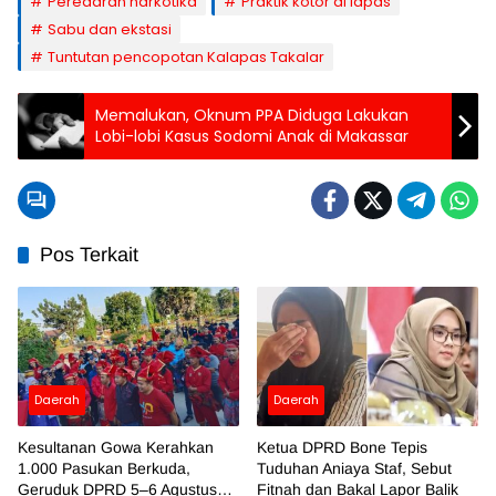
Peredaran narkotika
Praktik kotor di lapas
Sabu dan ekstasi
Tuntutan pencopotan Kalapas Takalar
Memalukan, Oknum PPA Diduga Lakukan
Lobi-lobi Kasus Sodomi Anak di Makassar
Pos Terkait
Daerah
Daerah
Kesultanan Gowa Kerahkan
Ketua DPRD Bone Tepis
1.000 Pasukan Berkuda,
Tuduhan Aniaya Staf, Sebut
Geruduk DPRD 5–6 Agustus
Fitnah dan Bakal Lapor Balik