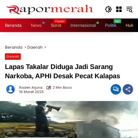
Langsung
ke
konten
Beranda
News
Sorot
Internasional
Politik
Hukri
Beranda
Daerah
Daerah
Lapas Takalar Diduga Jadi Sarang
Narkoba, APHI Desak Pecat Kalapas
Raden Arjuna
2 Min Baca
16 Maret 2025