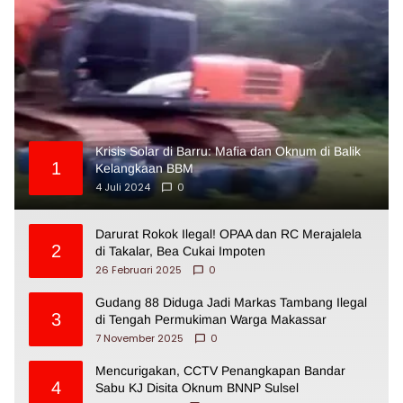
Krisis Solar di Barru: Mafia dan Oknum di Balik
1
Kelangkaan BBM
4 Juli 2024
0
Darurat Rokok Ilegal! OPAA dan RC Merajalela
2
di Takalar, Bea Cukai Impoten
26 Februari 2025
0
Gudang 88 Diduga Jadi Markas Tambang Ilegal
3
di Tengah Permukiman Warga Makassar
7 November 2025
0
Mencurigakan, CCTV Penangkapan Bandar
4
Sabu KJ Disita Oknum BNNP Sulsel