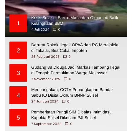
Krisis Solar di Barru: Mafia dan Oknum di Balik
1
Kelangkaan BBM
4 Juli 2024
0
Darurat Rokok Ilegal! OPAA dan RC Merajalela
2
di Takalar, Bea Cukai Impoten
26 Februari 2025
0
Gudang 88 Diduga Jadi Markas Tambang Ilegal
3
di Tengah Permukiman Warga Makassar
7 November 2025
0
Mencurigakan, CCTV Penangkapan Bandar
4
Sabu KJ Disita Oknum BNNP Sulsel
24 Januari 2024
0
Pemberitaan Pungli SIM Dibalas Intimidasi,
5
Kapolda Sulsel Dikecam PJI Sulsel
7 September 2024
0