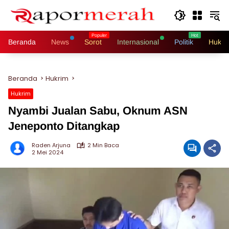
Langsung
ke
konten
Beranda
News
Sorot
Internasional
Politik
Hukri
Beranda
Hukrim
Hukrim
Nyambi Jualan Sabu, Oknum ASN
Jeneponto Ditangkap
Raden Arjuna
2 Min Baca
2 Mei 2024