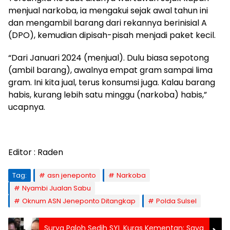
menjual narkoba, ia mengakui sejak awal tahun ini
dan mengambil barang dari rekannya berinisial A
(DPO), kemudian dipisah-pisah menjadi paket kecil.
“Dari Januari 2024 (menjual). Dulu biasa sepotong
(ambil barang), awalnya empat gram sampai lima
gram. Ini kita jual, terus konsumsi juga. Kalau barang
habis, kurang lebih satu minggu (narkoba) habis,”
ucapnya.
Editor : Raden
Tag:
asn jeneponto
Narkoba
Nyambi Jualan Sabu
Oknum ASN Jeneponto Ditangkap
Polda Sulsel
Surya Paloh Sedih SYL Kuras Kementan: Saya