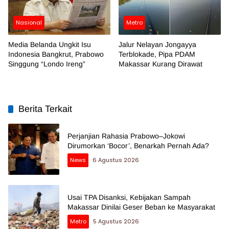
Nasional
Metro
Media Belanda Ungkit Isu
Jalur Nelayan Jongayya
Indonesia Bangkrut, Prabowo
Terblokade, Pipa PDAM
Singgung “Londo Ireng”
Makassar Kurang Dirawat
Berita Terkait
Perjanjian Rahasia Prabowo–Jokowi
Dirumorkan ‘Bocor’, Benarkah Pernah Ada?
News
6 Agustus 2026
Usai TPA Disanksi, Kebijakan Sampah
Makassar Dinilai Geser Beban ke Masyarakat
Metro
5 Agustus 2026