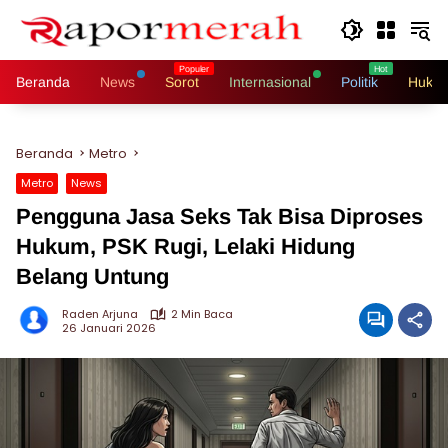
Langsung
ke
konten
Beranda
News
Sorot
Internasional
Politik
Hukri
Beranda
Metro
Metro
News
Pengguna Jasa Seks Tak Bisa Diproses
Hukum, PSK Rugi, Lelaki Hidung
Belang Untung
Raden Arjuna
2 Min Baca
26 Januari 2026