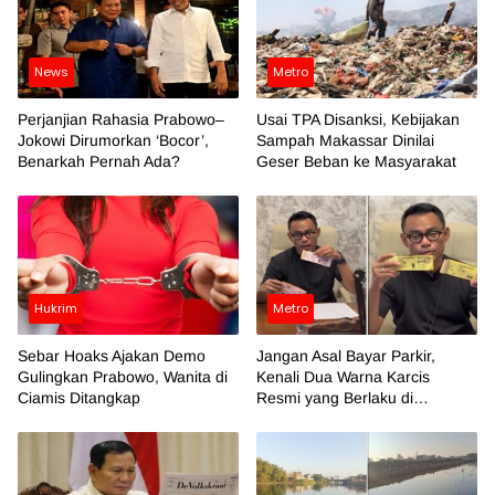
News
Metro
Perjanjian Rahasia Prabowo–
Usai TPA Disanksi, Kebijakan
Jokowi Dirumorkan ‘Bocor’,
Sampah Makassar Dinilai
Benarkah Pernah Ada?
Geser Beban ke Masyarakat
Hukrim
Metro
Sebar Hoaks Ajakan Demo
Jangan Asal Bayar Parkir,
Gulingkan Prabowo, Wanita di
Kenali Dua Warna Karcis
Ciamis Ditangkap
Resmi yang Berlaku di
Makassar