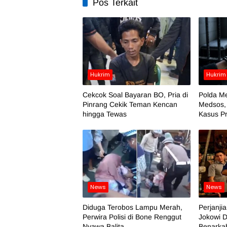
Pos Terkait
Hukrim
Hukrim
Cekcok Soal Bayaran BO, Pria di
Polda Me
Pinrang Cekik Teman Kencan
Medsos,
hingga Tewas
Kasus Pr
News
News
Diduga Terobos Lampu Merah,
Perjanji
Perwira Polisi di Bone Renggut
Jokowi D
Nyawa Balita
Benarka