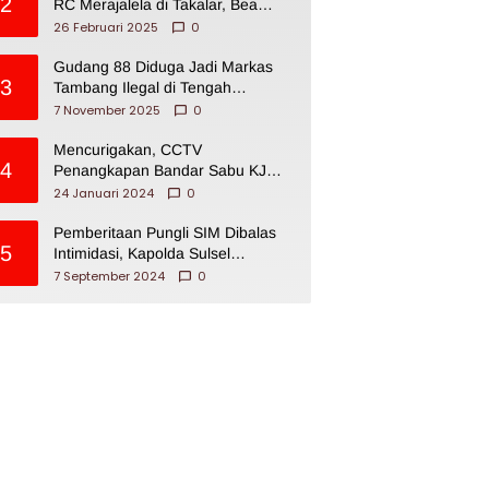
2
RC Merajalela di Takalar, Bea
Cukai Impoten
26 Februari 2025
0
Gudang 88 Diduga Jadi Markas
3
Tambang Ilegal di Tengah
Permukiman Warga Makassar
7 November 2025
0
Mencurigakan, CCTV
4
Penangkapan Bandar Sabu KJ
Disita Oknum BNNP Sulsel
24 Januari 2024
0
Pemberitaan Pungli SIM Dibalas
5
Intimidasi, Kapolda Sulsel
Dikecam PJI Sulsel
7 September 2024
0