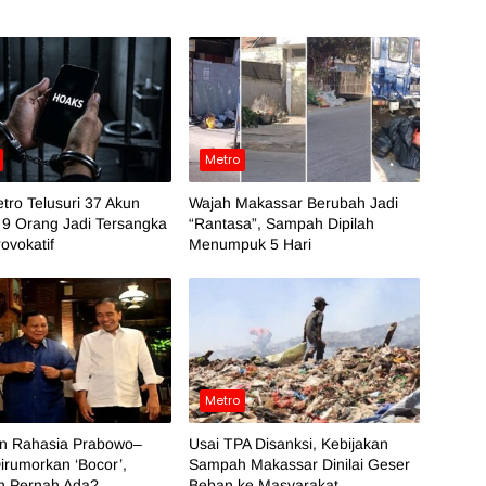
Metro
tro Telusuri 37 Akun
Wajah Makassar Berubah Jadi
 9 Orang Jadi Tersangka
“Rantasa”, Sampah Dipilah
ovokatif
Menumpuk 5 Hari
Metro
an Rahasia Prabowo–
Usai TPA Disanksi, Kebijakan
irumorkan ‘Bocor’,
Sampah Makassar Dinilai Geser
h Pernah Ada?
Beban ke Masyarakat