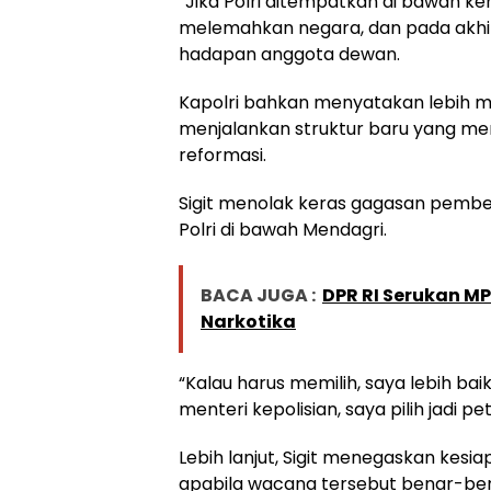
“Jika Polri ditempatkan di bawah kem
melemahkan negara, dan pada akhirn
hadapan anggota dewan.
Kapolri bahkan menyatakan lebih me
menjalankan struktur baru yang m
reformasi.
Sigit menolak keras gagasan pemb
Polri di bawah Mendagri.
BACA JUGA :
DPR RI Serukan M
Narkotika
“Kalau harus memilih, saya lebih ba
menteri kepolisian, saya pilih jadi p
Lebih lanjut, Sigit menegaskan kes
apabila wacana tersebut benar-ben