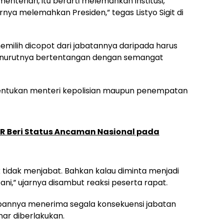
enterian, itu berarti melemahkan institusi,
ya melemahkan Presiden,” tegas Listyo Sigit di
milih dicopot dari jabatannya daripada harus
enurutnya bertentangan dengan semangat
entukan menteri kepolisian maupun penempatan
PR Beri Status Ancaman Nasional pada
ik tidak menjabat. Bahkan kalau diminta menjadi
etani,” ujarnya disambut reaksi peserta rapat.
iapannya menerima segala konsekuensi jabatan
ar diberlakukan.