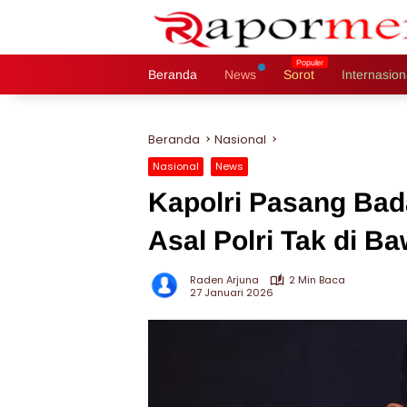
Langsung
ke
konten
Beranda
News
Sorot
Internasion
Beranda
Nasional
Nasional
News
Kapolri Pasang Bad
Asal Polri Tak di 
Raden Arjuna
2 Min Baca
27 Januari 2026