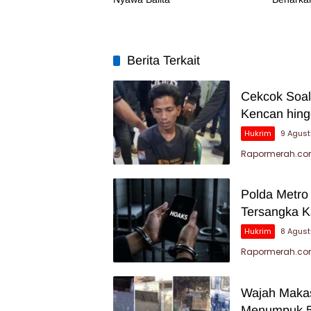
Berita Terkait
Cekcok Soal
Kencan hin
Hukrim
9 Agus
Rapormerah.com
Polda Metro
Tersangka K
Hukrim
8 Agus
Rapormerah.com
Wajah Makas
Menumpuk 5