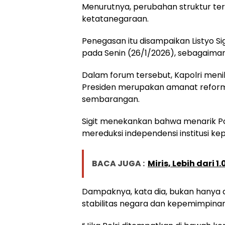
Menurutnya, perubahan struktur te
ketatanegaraan.
Penegasan itu disampaikan Listyo Sig
pada Senin (26/1/2026), sebagaiman
Dalam forum tersebut, Kapolri menil
Presiden merupakan amanat reformas
sembarangan.
Sigit menekankan bahwa menarik Po
mereduksi independensi institusi kepo
BACA JUGA :
Miris, Lebih dari 
Dampaknya, kata dia, bukan hanya di
stabilitas negara dan kepemimpinan