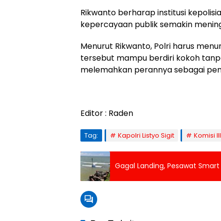
Rikwanto berharap institusi kepoli
kepercayaan publik semakin mening
Menurut Rikwanto, Polri harus me
tersebut mampu berdiri kokoh tanpa
melemahkan perannya sebagai pen
Editor : Raden
Tag:
Kapolri Listyo Sigit
Komisi II
Gagal Landing, Pesawat Smart A