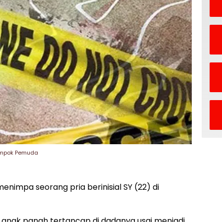
lompok Pemuda
menimpa seorang pria berinisial SY (22) di
anak panah tertancap di dadanya usai menjadi