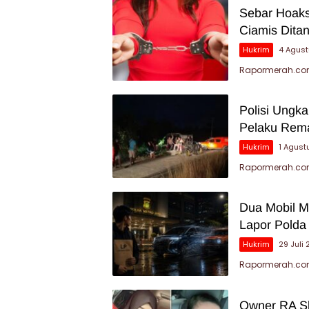
Sebar Hoaks
Ciamis Dita
Hukrim
4 Agus
Rapormerah.com 
Polisi Ungk
Pelaku Rema
Hukrim
1 Agust
Rapormerah.co
Dua Mobil Me
Lapor Polda
Hukrim
29 Juli
Rapormerah.com
Owner RA Sk