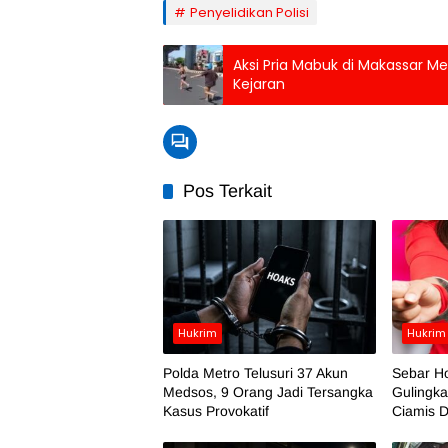
Penyelidikan Polisi
Aksi Pria Mabuk di Makassar Me
Kejaran
Pos Terkait
Hukrim
Hukrim
Polda Metro Telusuri 37 Akun
Sebar H
Medsos, 9 Orang Jadi Tersangka
Gulingka
Kasus Provokatif
Ciamis D