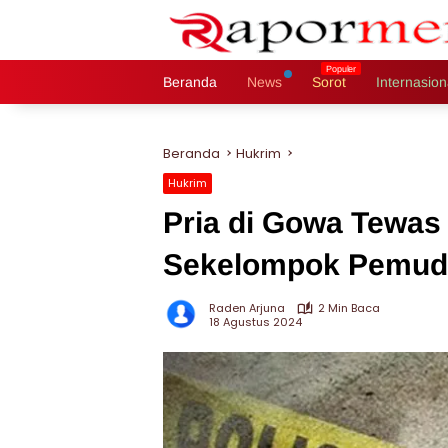
Langsung
ke
konten
Beranda
News
Sorot
Internasion
Beranda
Hukrim
Hukrim
Pria di Gowa Tewas
Sekelompok Pemud
Raden Arjuna
2 Min Baca
18 Agustus 2024