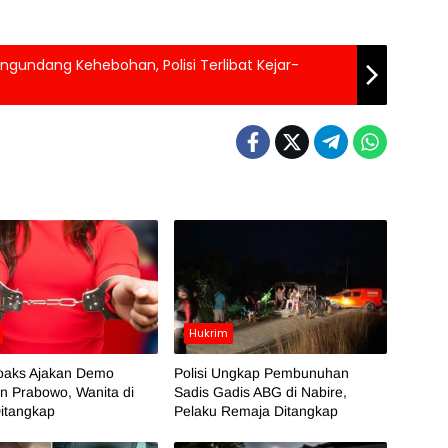
ngundang Kehebohan, Polisi Terlibat Kejar-
Hukrim
oaks Ajakan Demo
Polisi Ungkap Pembunuhan
n Prabowo, Wanita di
Sadis Gadis ABG di Nabire,
itangkap
Pelaku Remaja Ditangkap