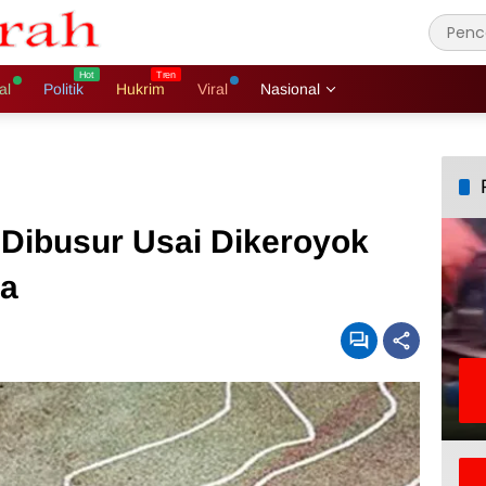
al
Politik
Hukrim
Viral
Nasional
 Dibusur Usai Dikeroyok
a