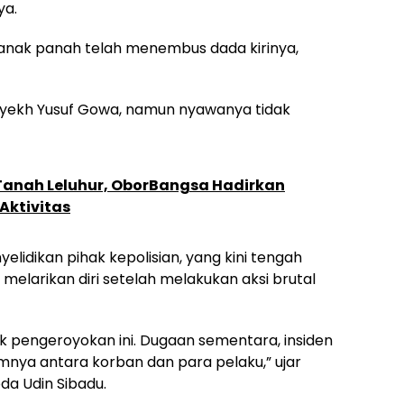
ya.
 anak panah telah menembus dada kirinya,
 Syekh Yusuf Gowa, namun nyawanya tidak
Tanah Leluhur, OborBangsa Hadirkan
ktivitas
yelidikan pihak kepolisian, yang kini tengah
melarikan diri setelah melakukan aksi brutal
ik pengeroyokan ini. Dugaan sementara, insiden
umnya antara korban dan para pelaku,” ujar
da Udin Sibadu.