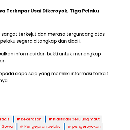
wa Terkapar Usai Dikeroyok, Tiga Pelaku
an sangat terkejut dan merasa terguncang atas
pelaku segera ditangkap dan diadili.
pulkan informasi dan bukti untuk menangkap
an.
pada siapa saja yang memiliki informasi terkait
nya.
tragis
kekerasan
Klarifikasi berujung maut
 Gowa
Pengejaran pelaku
pengeroyokan