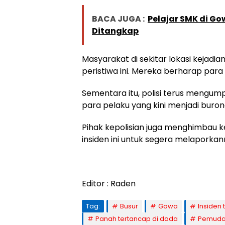
BACA JUGA :
Pelajar SMK di Go
Ditangkap
Masyarakat di sekitar lokasi kejadi
peristiwa ini. Mereka berharap para 
Sementara itu, polisi terus mengum
para pelaku yang kini menjadi buron
Pihak kepolisian juga menghimbau ke
insiden ini untuk segera melaporkan
Editor : Raden
Tag:
Busur
Gowa
Insiden 
Panah tertancap di dada
Pemuda