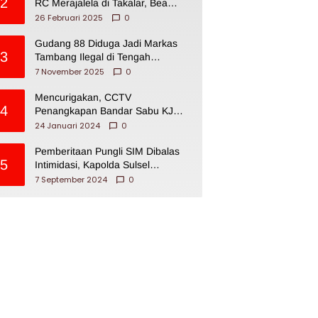
2
RC Merajalela di Takalar, Bea
Cukai Impoten
26 Februari 2025
0
Gudang 88 Diduga Jadi Markas
3
Tambang Ilegal di Tengah
Permukiman Warga Makassar
7 November 2025
0
Mencurigakan, CCTV
4
Penangkapan Bandar Sabu KJ
Disita Oknum BNNP Sulsel
24 Januari 2024
0
Pemberitaan Pungli SIM Dibalas
5
Intimidasi, Kapolda Sulsel
Dikecam PJI Sulsel
7 September 2024
0