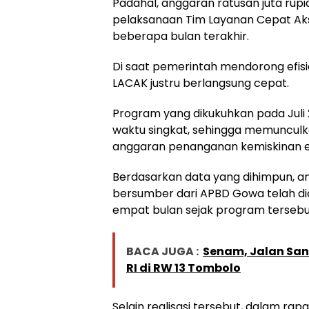
Padahal, anggaran ratusan juta rup
pelaksanaan Tim Layanan Cepat Aks
beberapa bulan terakhir.
Di saat pemerintah mendorong efisie
LACAK justru berlangsung cepat.
Program yang dikukuhkan pada Juli
waktu singkat, sehingga memunculk
anggaran penanganan kemiskinan e
Berdasarkan data yang dihimpun, a
bersumber dari APBD Gowa telah di
empat bulan sejak program tersebut
BACA JUGA :
Senam, Jalan San
RI di RW 13 Tombolo
Selain realisasi tersebut, dalam ra