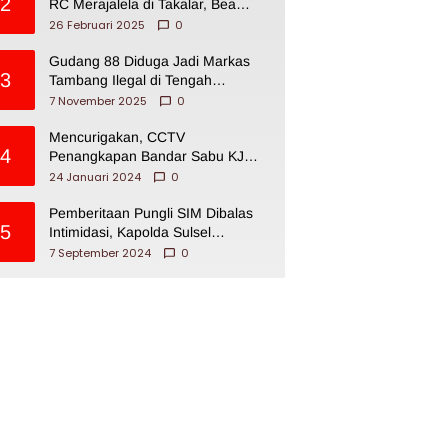
2
RC Merajalela di Takalar, Bea
Cukai Impoten
26 Februari 2025
0
Gudang 88 Diduga Jadi Markas
3
Tambang Ilegal di Tengah
Permukiman Warga Makassar
7 November 2025
0
Mencurigakan, CCTV
4
Penangkapan Bandar Sabu KJ
Disita Oknum BNNP Sulsel
24 Januari 2024
0
Pemberitaan Pungli SIM Dibalas
5
Intimidasi, Kapolda Sulsel
Dikecam PJI Sulsel
7 September 2024
0