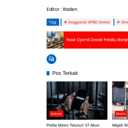
Editor : Raden
Tag:
Anggaran APBD Gowa
Go
Nasir Djamil Desak Pelaku Banj
Pos Terkait
Hukrim
Metro
Polda Metro Telusuri 37 Akun
Wajah M