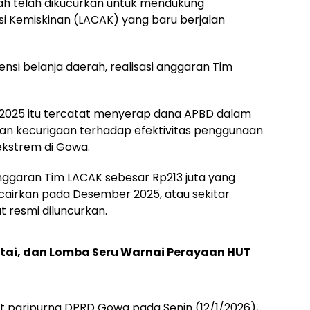
iah telah dikucurkan untuk mendukung
i Kemiskinan (LACAK) yang baru berjalan
nsi belanja daerah, realisasi anggaran Tim
 2025 itu tercatat menyerap dana APBD dalam
an kecurigaan terhadap efektivitas penggunaan
kstrem di Gowa.
nggaran Tim LACAK sebesar Rp213 juta yang
cairkan pada Desember 2025, atau sekitar
 resmi diluncurkan.
tai, dan Lomba Seru Warnai Perayaan HUT
pat paripurna DPRD Gowa pada Senin (12/1/2026),