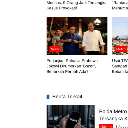
Medsos, 9 Orang Jadi Tersangka
“Rantasa
Kasus Provokatif
Menumpu
News
Metro
Perjanjian Rahasia Prabowo–
Usai TPA
Jokowi Dirumorkan ‘Bocor’,
Sampah 
Benarkah Pernah Ada?
Beban k
Berita Terkait
Polda Metro
Tersangka K
Hukrim
8 Agus