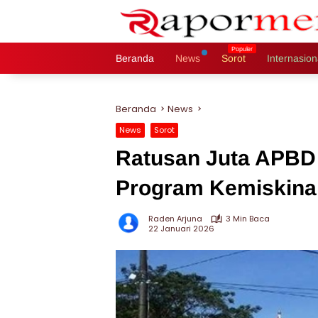
Langsung
ke
konten
Beranda
News
Sorot
Internasion
Beranda
News
News
Sorot
Ratusan Juta APBD
Program Kemiskinan
Raden Arjuna
3 Min Baca
22 Januari 2026