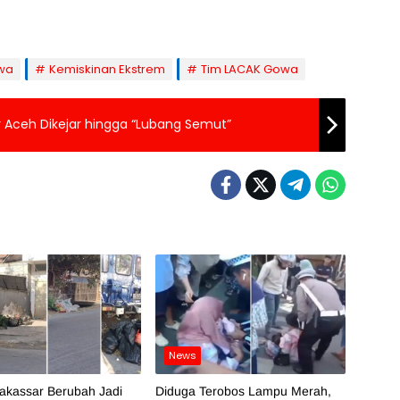
wa
Kemiskinan Ekstrem
Tim LACAK Gowa
ir Aceh Dikejar hingga “Lubang Semut”
News
akassar Berubah Jadi
Diduga Terobos Lampu Merah,