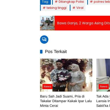
Tag:
Ditangkap Polisi
polres teb
tebing tinggi
Viral
Bawa Ganja, 2 Warga Asing Di
Pos Terkait
News
News
Baru Sah Jadi Suami, Pria di
Tak Ada 
Takalar Ditampar Kakak Ipar Lalu
Lansia I
Minta Cerai
Sakit’ka