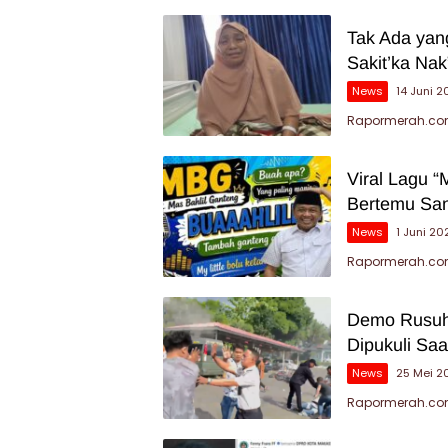
Tak Ada yang
Sakit’ka Nak
News
14 Juni 
Rapormerah.com 
Viral Lagu “
Bertemu San
News
1 Juni 20
Rapormerah.com
Demo Rusuh 
Dipukuli Sa
News
25 Mei 2
Rapormerah.com 