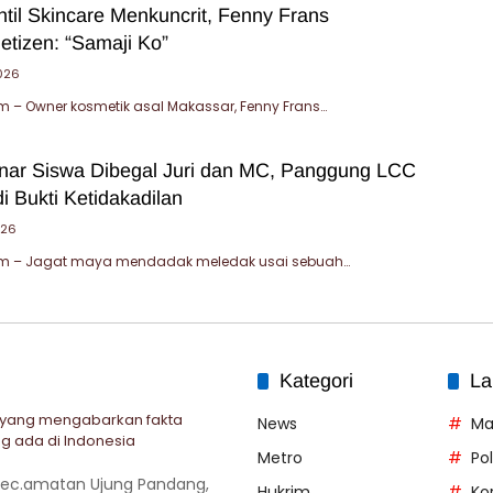
til Skincare Menkuncrit, Fenny Frans
etizen: “Samaji Ko”
026
 – Owner kosmetik asal Makassar, Fenny Frans…
ar Siswa Dibegal Juri dan MC, Panggung LCC
di Bukti Ketidakadilan
026
m – Jagat maya mendadak meledak usai sebuah…
Kategori
La
 yang mengabarkan fakta
News
Ma
g ada di Indonesia
Metro
Po
 Kec.amatan Ujung Pandang,
Hukrim
Ko