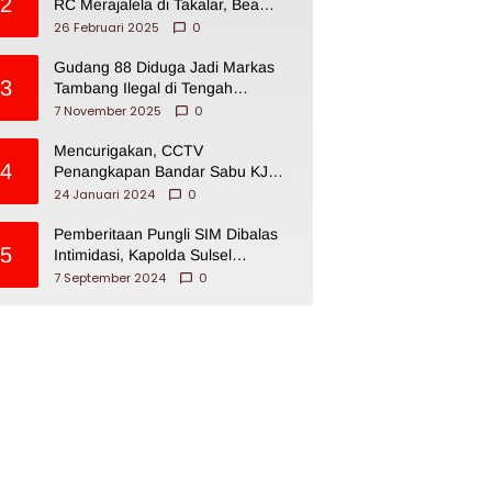
2
RC Merajalela di Takalar, Bea
Cukai Impoten
26 Februari 2025
0
Gudang 88 Diduga Jadi Markas
3
Tambang Ilegal di Tengah
Permukiman Warga Makassar
7 November 2025
0
Mencurigakan, CCTV
4
Penangkapan Bandar Sabu KJ
Disita Oknum BNNP Sulsel
24 Januari 2024
0
Pemberitaan Pungli SIM Dibalas
5
Intimidasi, Kapolda Sulsel
Dikecam PJI Sulsel
7 September 2024
0