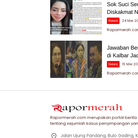
Sok Suci Sen
Diskakmat N
News
24 Mei 2
Rapormerah.com
Jawaban Ben
di Kalbar Ja
News
15 Mei 2
Rapormerah.co
Rapormerah.com merupakan portal berita
tentang sejumlah kasus penyimpangan yan
Jalan Ujung Pandang, Bulo Gading,