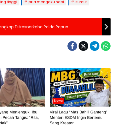
ing tinggi
pria mengaku nabi
sumut
tangkap Ditresnarkoba Polda Papua
News
yang Menjenguk, Ibu
Viral Lagu “Mas Bahlil Ganteng”,
ni Pecah Tangis: “Rita,
Menteri ESDM Ingin Bertemu
 Nak”
Sang Kreator