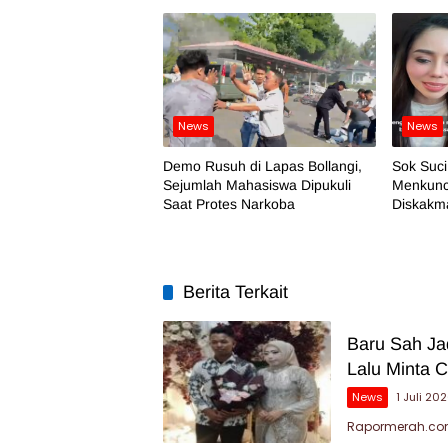
News
News
Demo Rusuh di Lapas Bollangi,
Sok Suci
Sejumlah Mahasiswa Dipukuli
Menkuncr
Saat Protes Narkoba
Diskakma
Berita Terkait
Baru Sah Jad
Lalu Minta C
News
1 Juli 20
Rapormerah.com