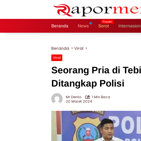
Langsung
ke
konten
Beranda
News
Sorot
Internasion
Beranda
Viral
Viral
Seorang Pria di Teb
Ditangkap Polisi
Mr Dento
1 Min Baca
20 Maret 2024