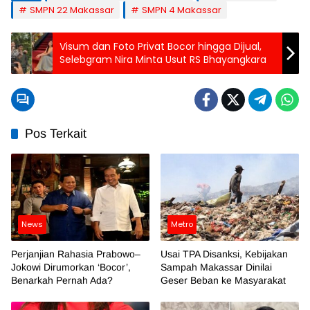
SMPN 22 Makassar
SMPN 4 Makassar
Visum dan Foto Privat Bocor hingga Dijual,
Selebgram Nira Minta Usut RS Bhayangkara
Pos Terkait
News
Metro
Perjanjian Rahasia Prabowo–
Usai TPA Disanksi, Kebijakan
Jokowi Dirumorkan ‘Bocor’,
Sampah Makassar Dinilai
Benarkah Pernah Ada?
Geser Beban ke Masyarakat