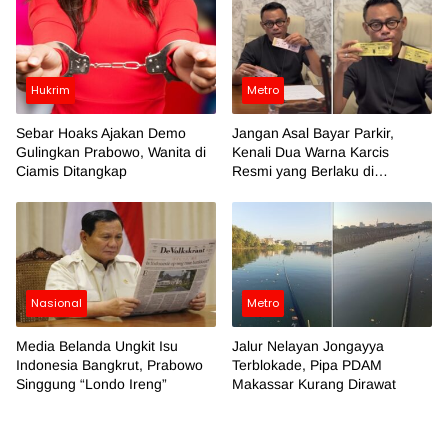
Hukrim
Metro
Sebar Hoaks Ajakan Demo
Jangan Asal Bayar Parkir,
Gulingkan Prabowo, Wanita di
Kenali Dua Warna Karcis
Ciamis Ditangkap
Resmi yang Berlaku di
Makassar
Nasional
Metro
Media Belanda Ungkit Isu
Jalur Nelayan Jongayya
Indonesia Bangkrut, Prabowo
Terblokade, Pipa PDAM
Singgung “Londo Ireng”
Makassar Kurang Dirawat