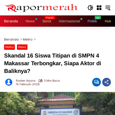
Langsung
ke
konten
Beranda
News
Sorot
Internasional
Politik
Hukri
Beranda
Metro
Metro
News
Skandal 16 Siswa Titipan di SMPN 4
Makassar Terbongkar, Siapa Aktor di
Baliknya?
Raden Arjuna
3 Min Baca
15 Februari 2026