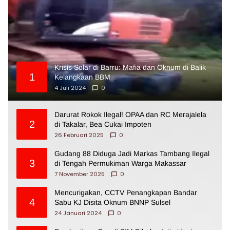
Krisis Solar di Barru: Mafia dan Oknum di Balik
1
Kelangkaan BBM
4 Juli 2024
0
Darurat Rokok Ilegal! OPAA dan RC Merajalela
2
di Takalar, Bea Cukai Impoten
26 Februari 2025
0
Gudang 88 Diduga Jadi Markas Tambang Ilegal
3
di Tengah Permukiman Warga Makassar
7 November 2025
0
Mencurigakan, CCTV Penangkapan Bandar
4
Sabu KJ Disita Oknum BNNP Sulsel
24 Januari 2024
0