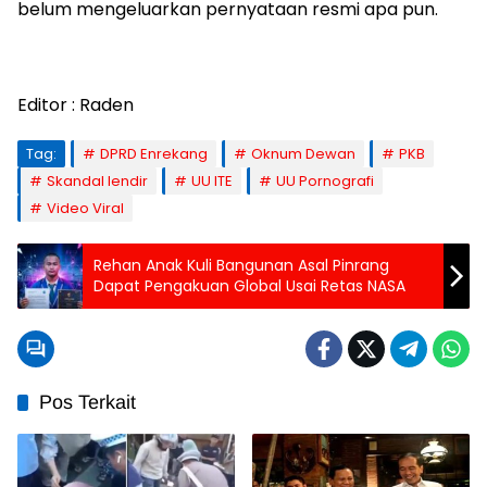
belum mengeluarkan pernyataan resmi apa pun.
Editor : Raden
Tag:
DPRD Enrekang
Oknum Dewan
PKB
Skandal lendir
UU ITE
UU Pornografi
Video Viral
Rehan Anak Kuli Bangunan Asal Pinrang
Dapat Pengakuan Global Usai Retas NASA
Pos Terkait