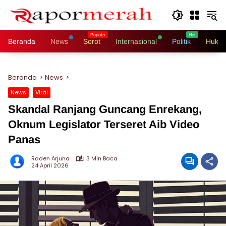
Langsung
ke
konten
Beranda
News
Sorot
Internasional
Politik
Hukri
Beranda
News
News
Viral
Skandal Ranjang Guncang Enrekang,
Oknum Legislator Terseret Aib Video
Panas
Raden Arjuna
3 Min Baca
24 April 2026