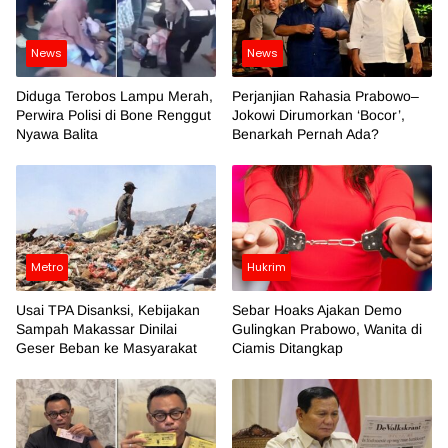
News
News
Diduga Terobos Lampu Merah,
Perjanjian Rahasia Prabowo–
Perwira Polisi di Bone Renggut
Jokowi Dirumorkan ‘Bocor’,
Nyawa Balita
Benarkah Pernah Ada?
Metro
Hukrim
Usai TPA Disanksi, Kebijakan
Sebar Hoaks Ajakan Demo
Sampah Makassar Dinilai
Gulingkan Prabowo, Wanita di
Geser Beban ke Masyarakat
Ciamis Ditangkap