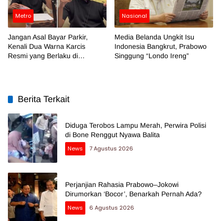
Metro
Nasional
Jangan Asal Bayar Parkir,
Media Belanda Ungkit Isu
Kenali Dua Warna Karcis
Indonesia Bangkrut, Prabowo
Resmi yang Berlaku di
Singgung “Londo Ireng”
Makassar
Berita Terkait
Diduga Terobos Lampu Merah, Perwira Polisi
di Bone Renggut Nyawa Balita
News
7 Agustus 2026
Perjanjian Rahasia Prabowo–Jokowi
Dirumorkan ‘Bocor’, Benarkah Pernah Ada?
News
6 Agustus 2026