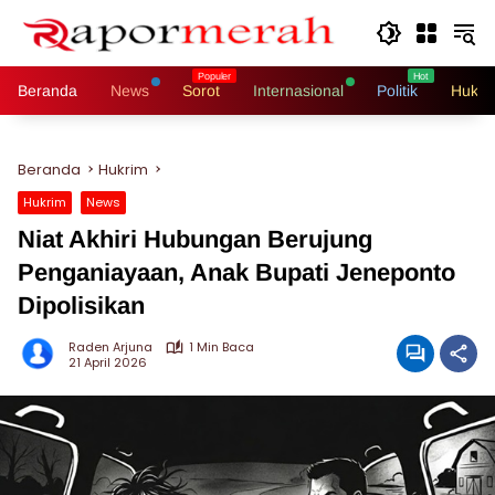
Langsung
ke
konten
Beranda
News
Sorot
Internasional
Politik
Hukri
Beranda
Hukrim
Hukrim
News
Niat Akhiri Hubungan Berujung
Penganiayaan, Anak Bupati Jeneponto
Dipolisikan
Raden Arjuna
1 Min Baca
21 April 2026