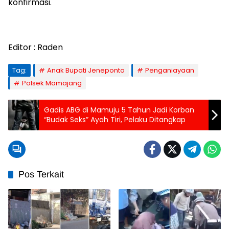
konfirmasi.
Editor : Raden
Tag:
Anak Bupati Jeneponto
Penganiayaan
Polsek Mamajang
Gadis ABG di Mamuju 5 Tahun Jadi Korban
“Budak Seks” Ayah Tiri, Pelaku Ditangkap
Pos Terkait