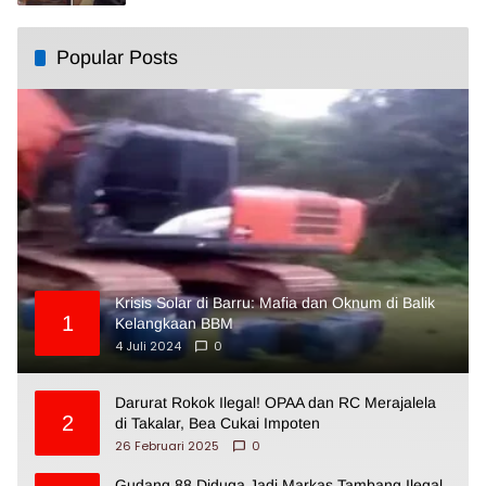
Popular Posts
Krisis Solar di Barru: Mafia dan Oknum di Balik
1
Kelangkaan BBM
4 Juli 2024
0
Darurat Rokok Ilegal! OPAA dan RC Merajalela
2
di Takalar, Bea Cukai Impoten
26 Februari 2025
0
Gudang 88 Diduga Jadi Markas Tambang Ilegal