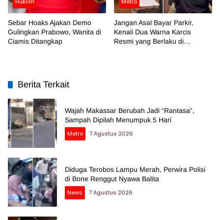
Hukrim
Metro
Sebar Hoaks Ajakan Demo
Jangan Asal Bayar Parkir,
Gulingkan Prabowo, Wanita di
Kenali Dua Warna Karcis
Ciamis Ditangkap
Resmi yang Berlaku di
Makassar
Berita Terkait
Wajah Makassar Berubah Jadi “Rantasa”,
Sampah Dipilah Menumpuk 5 Hari
Metro
7 Agustus 2026
Diduga Terobos Lampu Merah, Perwira Polisi
di Bone Renggut Nyawa Balita
News
7 Agustus 2026