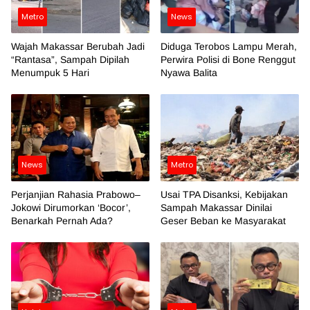
Metro
News
Wajah Makassar Berubah Jadi
Diduga Terobos Lampu Merah,
“Rantasa”, Sampah Dipilah
Perwira Polisi di Bone Renggut
Menumpuk 5 Hari
Nyawa Balita
News
Metro
Perjanjian Rahasia Prabowo–
Usai TPA Disanksi, Kebijakan
Jokowi Dirumorkan ‘Bocor’,
Sampah Makassar Dinilai
Benarkah Pernah Ada?
Geser Beban ke Masyarakat