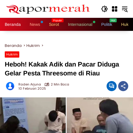
Langsung
ke
konten
Beranda
News
Sorot
Internasional
Politik
Hukri
Beranda
Hukrim
Hukrim
Heboh! Kakak Adik dan Pacar Diduga
Gelar Pesta Threesome di Riau
Raden Arjuna
2 Min Baca
10 Februari 2025