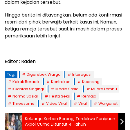
dalam kejadian tersebut.
Hingga berita ini ditayangkan, belum ada konfirmasi
resmi dari pihak berwajib terkait kasus ini. Namun,
ketiga remaja tersebut saat ini masih dalam proses
pemeriksaan lebih lanjut.
Editor : Raden
Tag:
Digerebek Warga
Interogasi
Kakak Beradik
Kontrakan
Kuansing
Kuantan Singingi
Media Sosial
Muara Lembu
Norma Sosial
Pesta Seks
Remaja
Threesome
Video Viral
Viral
Warganet
Keluarga Korban Berang, Terdakwa Penipuan
Akpol Cuma Dituntut 4 Tahun