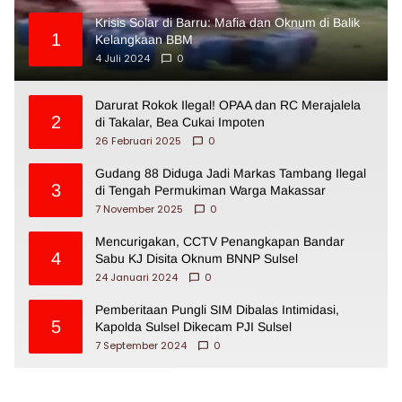
Krisis Solar di Barru: Mafia dan Oknum di Balik
1
Kelangkaan BBM
4 Juli 2024
0
Darurat Rokok Ilegal! OPAA dan RC Merajalela
2
di Takalar, Bea Cukai Impoten
26 Februari 2025
0
Gudang 88 Diduga Jadi Markas Tambang Ilegal
3
di Tengah Permukiman Warga Makassar
7 November 2025
0
Mencurigakan, CCTV Penangkapan Bandar
4
Sabu KJ Disita Oknum BNNP Sulsel
24 Januari 2024
0
Pemberitaan Pungli SIM Dibalas Intimidasi,
5
Kapolda Sulsel Dikecam PJI Sulsel
7 September 2024
0