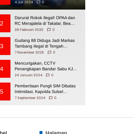
4 Juli 2024
0
Darurat Rokok Ilegal! OPAA dan
2
RC Merajalela di Takalar, Bea
Cukai Impoten
26 Februari 2025
0
Gudang 88 Diduga Jadi Markas
3
Tambang Ilegal di Tengah
Permukiman Warga Makassar
7 November 2025
0
Mencurigakan, CCTV
4
Penangkapan Bandar Sabu KJ
Disita Oknum BNNP Sulsel
24 Januari 2024
0
Pemberitaan Pungli SIM Dibalas
5
Intimidasi, Kapolda Sulsel
Dikecam PJI Sulsel
7 September 2024
0
bel
Halaman