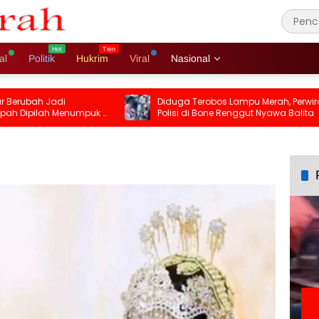
al
Politik
Hukrim
Viral
Nasional
ubah Jadi
Diduga Terobos Lampu Merah, Perwira
ipilah Menumpuk 5
Polisi di Bone Renggut Nyawa Balita