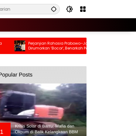
Perjanjian Rahasia Prabowo–Jokowi
Usai TPA D
Dirumorkan ‘Bocor’, Benarkah Pernah
Makassar D
Ada?
Masyaraka
Popular Posts
Krisis Solar di Barru: Mafia dan
1
Oknum di Balik Kelangkaan BBM