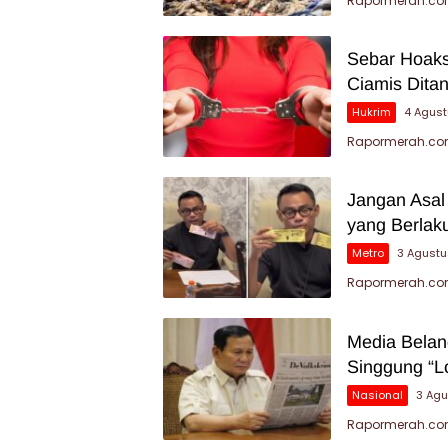
Rapormerah.com
Sebar Hoaks
Ciamis Dita
Hukrim
4 Agus
Rapormerah.com 
Jangan Asal
yang Berlak
Metro
3 Agust
Rapormerah.com
Media Belan
Singgung “L
Nasional
3 Ag
Rapormerah.com 