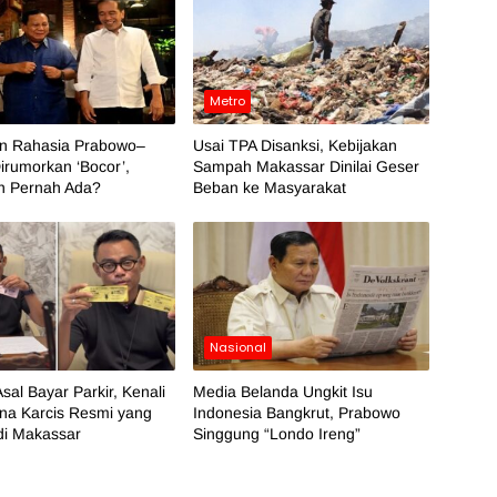
Metro
an Rahasia Prabowo–
Usai TPA Disanksi, Kebijakan
irumorkan ‘Bocor’,
Sampah Makassar Dinilai Geser
h Pernah Ada?
Beban ke Masyarakat
Nasional
sal Bayar Parkir, Kenali
Media Belanda Ungkit Isu
na Karcis Resmi yang
Indonesia Bangkrut, Prabowo
di Makassar
Singgung “Londo Ireng”