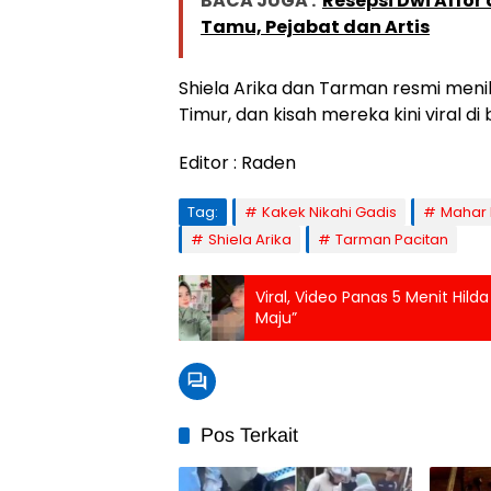
BACA JUGA :
Resepsi Dwi Affor
Tamu, Pejabat dan Artis
Shiela Arika dan Tarman resmi meni
Timur, dan kisah mereka kini viral di
Editor : Raden
Tag:
Kakek Nikahi Gadis
Mahar R
Shiela Arika
Tarman Pacitan
Viral, Video Panas 5 Menit Hilda
Maju”
Pos Terkait