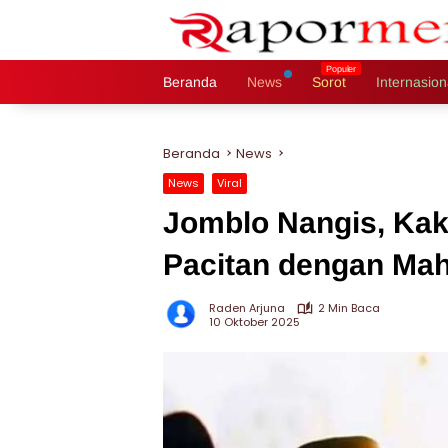
Langsung
ke
konten
Beranda
News
Sorot
Internasion
Beranda
News
News
Viral
Jomblo Nangis, Kak
Pacitan dengan Maha
Raden Arjuna
2 Min Baca
10 Oktober 2025