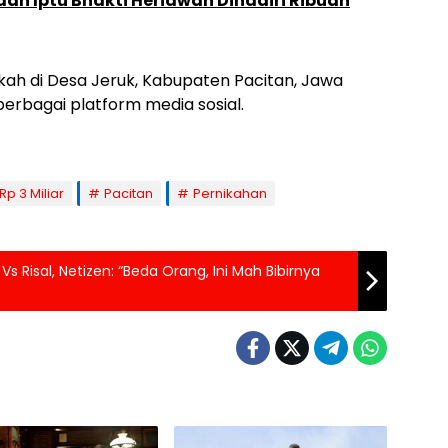
 dan Iptu Bhakti Heriawan Dihadiri Ribuan
kah di Desa Jeruk, Kabupaten Pacitan, Jawa
 berbagai platform media sosial.
p 3 Miliar
Pacitan
Pernikahan
 Vs Risal, Netizen: “Beda Orang, Ini Mah Bibirnya