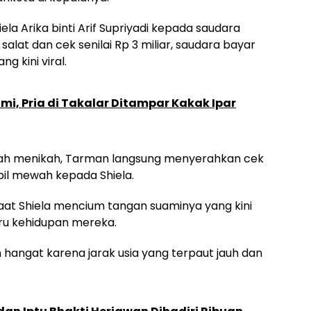
la Arika binti Arif Supriyadi kepada saudara
lat dan cek senilai Rp 3 miliar, saudara bayar
g kini viral.
mi, Pria di Takalar Ditampar Kakak Ipar
h sah menikah, Tarman langsung menyerahkan cek
mobil mewah kepada Shiela.
aat Shiela mencium tangan suaminya yang kini
ru kehidupan mereka.
 hangat karena jarak usia yang terpaut jauh dan