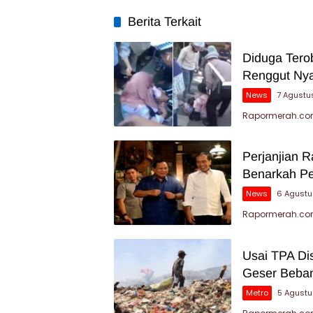
Berita Terkait
Diduga Tero
Renggut Nya
News
7 Agustu
Rapormerah.com
Perjanjian 
Benarkah P
News
6 Agustu
Rapormerah.com
Usai TPA Di
Geser Beban
Metro
5 Agust