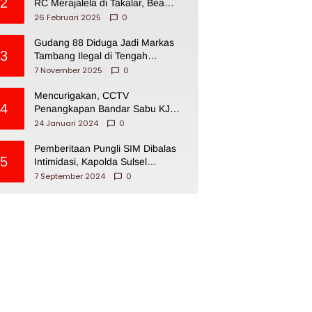
2
RC Merajalela di Takalar, Bea
Cukai Impoten
26 Februari 2025
0
Gudang 88 Diduga Jadi Markas
3
Tambang Ilegal di Tengah
Permukiman Warga Makassar
7 November 2025
0
Mencurigakan, CCTV
4
Penangkapan Bandar Sabu KJ
Disita Oknum BNNP Sulsel
24 Januari 2024
0
Pemberitaan Pungli SIM Dibalas
5
Intimidasi, Kapolda Sulsel
Dikecam PJI Sulsel
7 September 2024
0