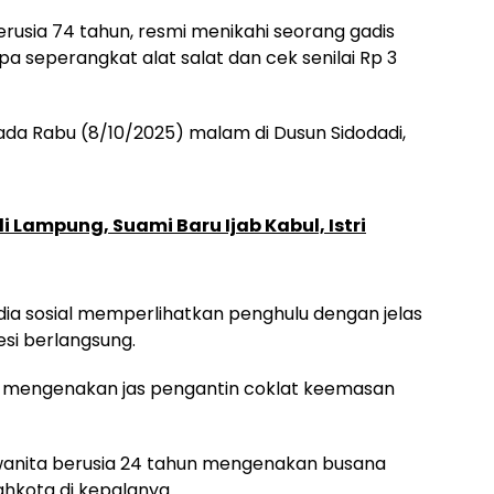
rusia 74 tahun, resmi menikahi seorang gadis
a seperangkat alat salat dan cek senilai Rp 3
da Rabu (8/10/2025) malam di Dusun Sidodadi,
i Lampung, Suami Baru Ijab Kabul, Istri
edia sosial memperlihatkan penghulu dengan jelas
si berlangsung.
 mengenakan jas pengantin coklat keemasan
 wanita berusia 24 tahun mengenakan busana
hkota di kepalanya.