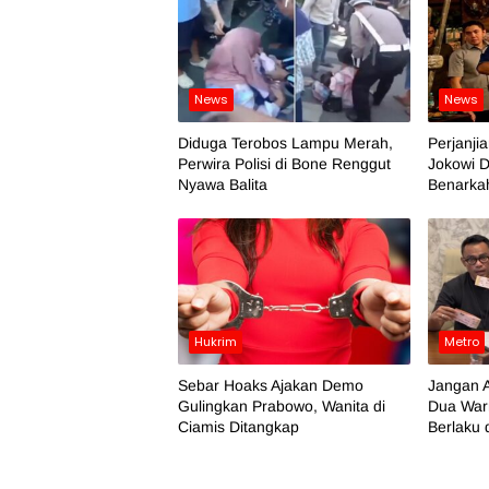
News
News
Diduga Terobos Lampu Merah,
Perjanji
Perwira Polisi di Bone Renggut
Jokowi D
Nyawa Balita
Benarka
Hukrim
Metro
Sebar Hoaks Ajakan Demo
Jangan A
Gulingkan Prabowo, Wanita di
Dua War
Ciamis Ditangkap
Berlaku 