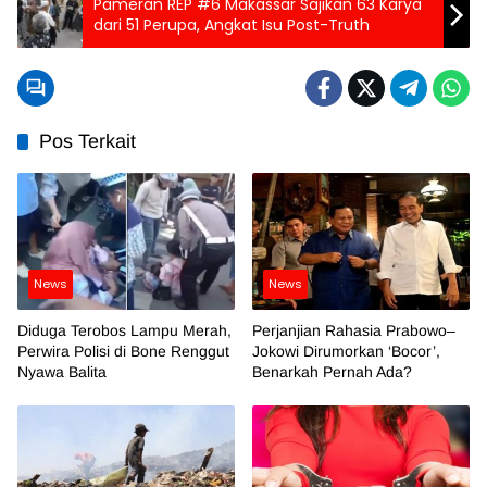
Pameran REP #6 Makassar Sajikan 63 Karya
dari 51 Perupa, Angkat Isu Post-Truth
Pos Terkait
News
News
Diduga Terobos Lampu Merah,
Perjanjian Rahasia Prabowo–
Perwira Polisi di Bone Renggut
Jokowi Dirumorkan ‘Bocor’,
Nyawa Balita
Benarkah Pernah Ada?