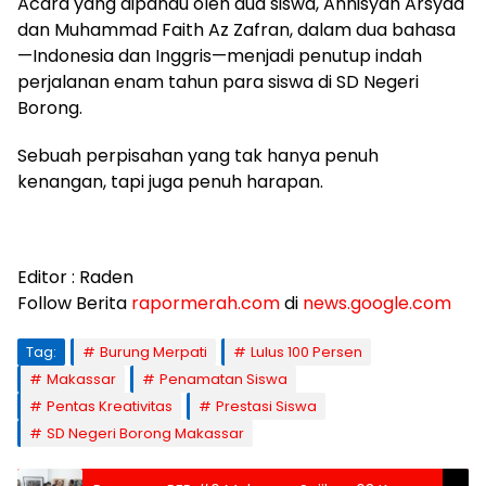
Acara yang dipandu oleh dua siswa, Annisyah Arsyad
dan Muhammad Faith Az Zafran, dalam dua bahasa
—Indonesia dan Inggris—menjadi penutup indah
perjalanan enam tahun para siswa di SD Negeri
Borong.
Sebuah perpisahan yang tak hanya penuh
kenangan, tapi juga penuh harapan.
Editor : Raden
Follow Berita
rapormerah.com
di
news.google.com
Tag:
Burung Merpati
Lulus 100 Persen
Makassar
Penamatan Siswa
Pentas Kreativitas
Prestasi Siswa
SD Negeri Borong Makassar