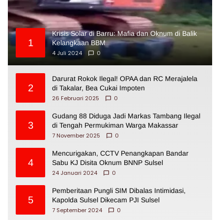
Krisis Solar di Barru: Mafia dan Oknum di Balik
1
Kelangkaan BBM
4 Juli 2024
0
Darurat Rokok Ilegal! OPAA dan RC Merajalela
2
di Takalar, Bea Cukai Impoten
26 Februari 2025
0
Gudang 88 Diduga Jadi Markas Tambang Ilegal
3
di Tengah Permukiman Warga Makassar
7 November 2025
0
Mencurigakan, CCTV Penangkapan Bandar
4
Sabu KJ Disita Oknum BNNP Sulsel
24 Januari 2024
0
Pemberitaan Pungli SIM Dibalas Intimidasi,
5
Kapolda Sulsel Dikecam PJI Sulsel
7 September 2024
0