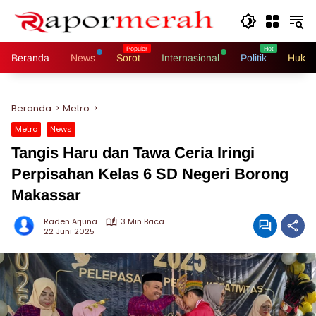
Langsung
ke
konten
Beranda
News
Sorot
Internasional
Politik
Hukri
Beranda
Metro
Metro
News
Tangis Haru dan Tawa Ceria Iringi
Perpisahan Kelas 6 SD Negeri Borong
Makassar
Raden Arjuna
3 Min Baca
22 Juni 2025