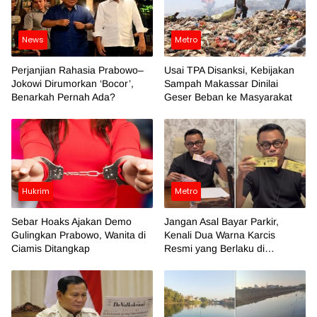
News
Metro
Perjanjian Rahasia Prabowo–
Usai TPA Disanksi, Kebijakan
Jokowi Dirumorkan ‘Bocor’,
Sampah Makassar Dinilai
Benarkah Pernah Ada?
Geser Beban ke Masyarakat
Hukrim
Metro
Sebar Hoaks Ajakan Demo
Jangan Asal Bayar Parkir,
Gulingkan Prabowo, Wanita di
Kenali Dua Warna Karcis
Ciamis Ditangkap
Resmi yang Berlaku di
Makassar