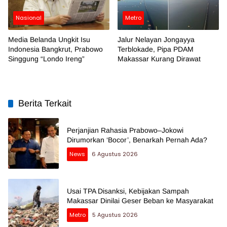
Nasional
Metro
Media Belanda Ungkit Isu
Jalur Nelayan Jongayya
Indonesia Bangkrut, Prabowo
Terblokade, Pipa PDAM
Singgung “Londo Ireng”
Makassar Kurang Dirawat
Berita Terkait
Perjanjian Rahasia Prabowo–Jokowi
Dirumorkan ‘Bocor’, Benarkah Pernah Ada?
News
6 Agustus 2026
Usai TPA Disanksi, Kebijakan Sampah
Makassar Dinilai Geser Beban ke Masyarakat
Metro
5 Agustus 2026