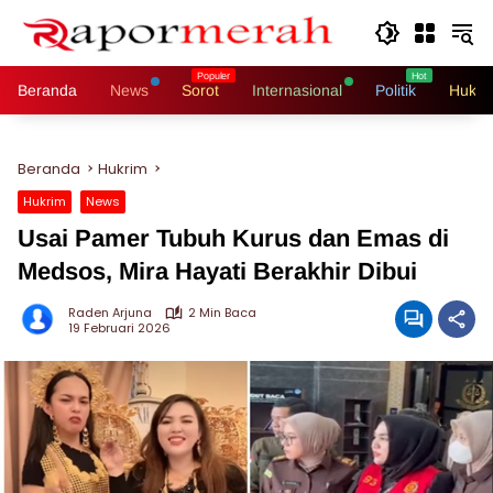
Langsung
ke
konten
Beranda
News
Sorot
Internasional
Politik
Hukri
Beranda
Hukrim
Hukrim
News
Usai Pamer Tubuh Kurus dan Emas di
Medsos, Mira Hayati Berakhir Dibui
Raden Arjuna
2 Min Baca
19 Februari 2026