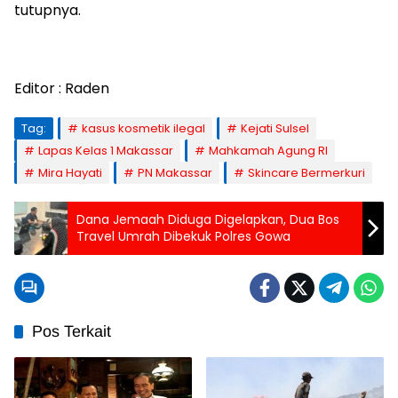
tutupnya.
Editor : Raden
Tag:
kasus kosmetik ilegal
Kejati Sulsel
Lapas Kelas 1 Makassar
Mahkamah Agung RI
Mira Hayati
PN Makassar
Skincare Bermerkuri
Dana Jemaah Diduga Digelapkan, Dua Bos
Travel Umrah Dibekuk Polres Gowa
Pos Terkait