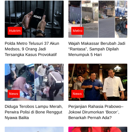
Hukrim
Metro
Polda Metro Telusuri 37 Akun
Wajah Makassar Berubah Jadi
Medsos, 9 Orang Jadi
“Rantasa”, Sampah Dipilah
Tersangka Kasus Provokatif
Menumpuk 5 Hari
News
News
Diduga Terobos Lampu Merah,
Perjanjian Rahasia Prabowo–
Perwira Polisi di Bone Renggut
Jokowi Dirumorkan ‘Bocor’,
Nyawa Balita
Benarkah Pernah Ada?