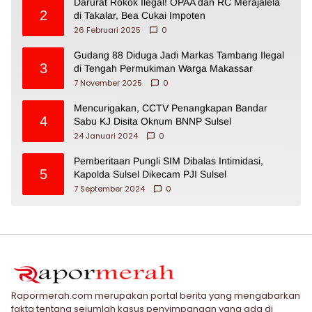
Darurat Rokok Ilegal! OPAA dan RC Merajalela
2
di Takalar, Bea Cukai Impoten
26 Februari 2025
0
Gudang 88 Diduga Jadi Markas Tambang Ilegal
3
di Tengah Permukiman Warga Makassar
7 November 2025
0
Mencurigakan, CCTV Penangkapan Bandar
4
Sabu KJ Disita Oknum BNNP Sulsel
24 Januari 2024
0
Pemberitaan Pungli SIM Dibalas Intimidasi,
5
Kapolda Sulsel Dikecam PJI Sulsel
7 September 2024
0
Rapormerah.com merupakan portal berita yang mengabarkan
fakta tentang sejumlah kasus penyimpangan yang ada di