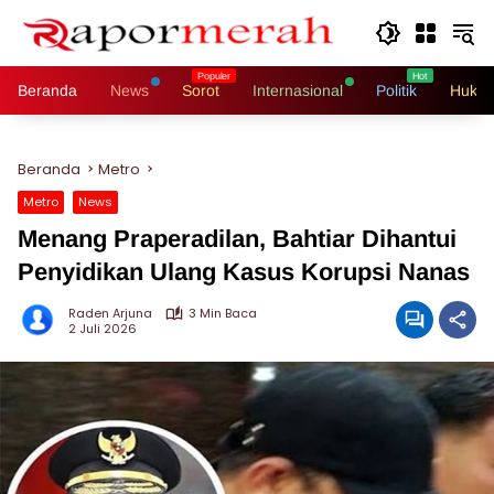
Langsung
ke
konten
Beranda
News
Sorot
Internasional
Politik
Hukri
Beranda
Metro
Metro
News
Menang Praperadilan, Bahtiar Dihantui
Penyidikan Ulang Kasus Korupsi Nanas
Raden Arjuna
3 Min Baca
2 Juli 2026