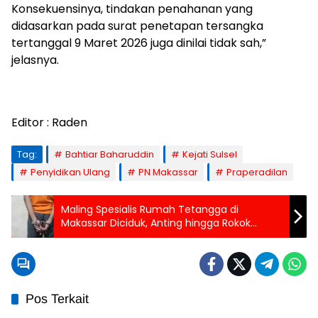
Konsekuensinya, tindakan penahanan yang
didasarkan pada surat penetapan tersangka
tertanggal 9 Maret 2026 juga dinilai tidak sah,”
jelasnya.
Editor : Raden
Tag:
Bahtiar Baharuddin
Kejati Sulsel
Penyidikan Ulang
PN Makassar
Praperadilan
Maling Spesialis Rumah Tetangga di
Makassar Diciduk, Anting hingga Rokok
Disikat
Pos Terkait