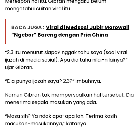
Merespon hal itu, Gibran mengaku belum
mengetahui cuitan viral itu.
BACA JUGA :
Viral di Medsos! Jubir Morowali
“Ngebor” Bareng dengan Pria China
“2,3 itu menurut siapa? nggak tahu saya (soal viral
ijazah di media sosial). Apa dia tahu nilai-nilainya?”
ujar Gibran.
“Dia punya ijazah saya? 2,3?” imbuhnya.
Namun Gibran tak mempersoalkan hal tersebut. Dia
menerima segala masukan yang ada.
“Masa sih? Ya ndak apa-apa lah. Terima kasih
masukan-masukannya,” katanya.