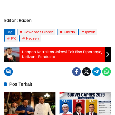
Editor : Raden
Tag:
Cawapres Gibran
Gibran
Ijazah
IPK
Netizen
Ucapan Netralitas Jokowi Tak Bisa Dipercaya,
Netizen : Pendusta
Pos Terkait