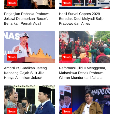
News
News
Perjanjian Rahasia Prabowo–
Hasil Survei Capres 2029
Jokowi Dirumorkan ‘Bocor’,
Beredar, Dedi Mulyadi Salip
Benarkah Pernah Ada?
Prabowo dan Anies
News
News
Ambisi PSI Jadikan Jateng
Reformasi Jilid II Menggema,
Kandang Gajah Sulit Jika
Mahasiswa Desak Prabowo-
Hanya Andalkan Jokowi
Gibran Mundur dari Jabatan
News
News