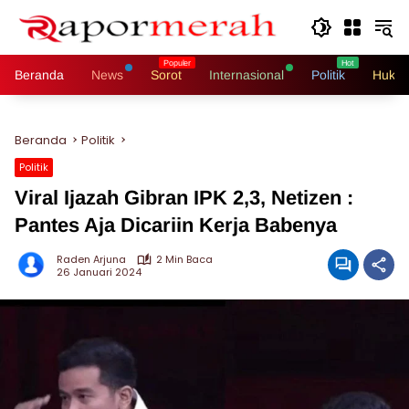
Langsung
ke
konten
Beranda
News
Sorot
Internasional
Politik
Hukri
Beranda
Politik
Politik
Viral Ijazah Gibran IPK 2,3, Netizen :
Pantes Aja Dicariin Kerja Babenya
Raden Arjuna
2 Min Baca
26 Januari 2024