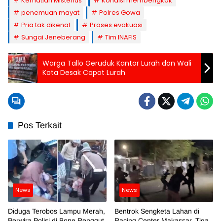
Kematian Misterius
Kondisi membengkak
penemuan mayat
Polres Gowa
Pria tak dikenal
Proses evakuasi
Sungai Jeneberang
Tim INAFIS
Warga Tallo Geruduk Kantor Lurah dan Wali
Kota Desak Copot Lurah
Pos Terkait
News
News
Diduga Terobos Lampu Merah,
Bentrok Sengketa Lahan di
Perwira Polisi di Bone Renggut
Racing Center Makassar, Tiga