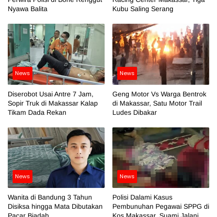
Nyawa Balita
Kubu Saling Serang
News
News
Diserobot Usai Antre 7 Jam,
Geng Motor Vs Warga Bentrok
Sopir Truk di Makassar Kalap
di Makassar, Satu Motor Trail
Tikam Dada Rekan
Ludes Dibakar
News
News
Wanita di Bandung 3 Tahun
Polisi Dalami Kasus
Disiksa hingga Mata Dibutakan
Pembunuhan Pegawai SPPG di
Pacar Biadab
Kos Makassar, Suami Jalani