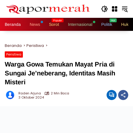
Langsung
ke
konten
Beranda
News
Sorot
Internasional
Politik
Hukri
Beranda
Peristiwa
Peristiwa
Warga Gowa Temukan Mayat Pria di
Sungai Je’neberang, Identitas Masih
Misteri
Raden Arjuna
2 Min Baca
3 Oktober 2024