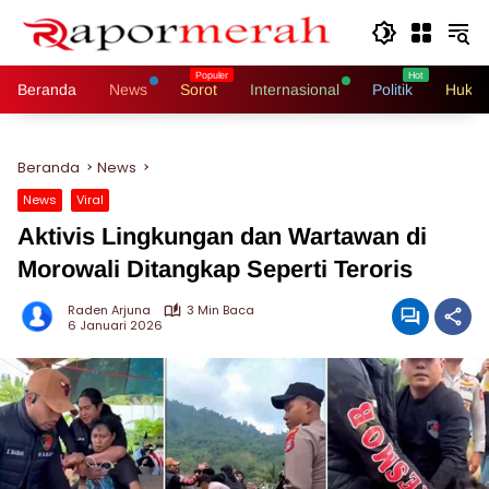
Langsung
ke
konten
Beranda
News
Sorot
Internasional
Politik
Hukri
Beranda
News
News
Viral
Aktivis Lingkungan dan Wartawan di
Morowali Ditangkap Seperti Teroris
Raden Arjuna
3 Min Baca
6 Januari 2026