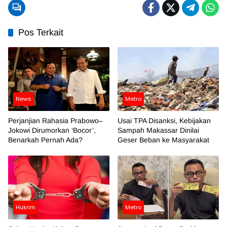
Pos Terkait
News
Metro
Perjanjian Rahasia Prabowo–
Usai TPA Disanksi, Kebijakan
Jokowi Dirumorkan ‘Bocor’,
Sampah Makassar Dinilai
Benarkah Pernah Ada?
Geser Beban ke Masyarakat
Hukrim
Metro