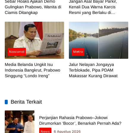
Sebar Hoaks Ajakan Demo
Jangan Asal Bayar Parkir,
Gulingkan Prabowo, Wanita di
Kenali Dua Warna Karcis
Ciamis Ditangkap
Resmi yang Berlaku di
Makassar
Nasional
Metro
Media Belanda Ungkit Isu
Jalur Nelayan Jongayya
Indonesia Bangkrut, Prabowo
Terblokade, Pipa PDAM
Singgung “Londo Ireng”
Makassar Kurang Dirawat
Berita Terkait
Perjanjian Rahasia Prabowo–Jokowi
Dirumorkan ‘Bocor’, Benarkah Pernah Ada?
News
6 Agustus 2026