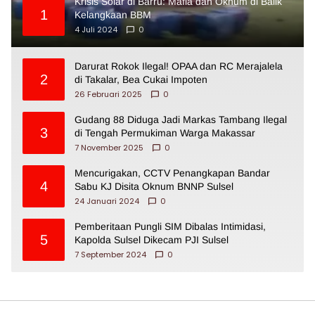
Krisis Solar di Barru: Mafia dan Oknum di Balik
1
Kelangkaan BBM
4 Juli 2024
0
Darurat Rokok Ilegal! OPAA dan RC Merajalela
2
di Takalar, Bea Cukai Impoten
26 Februari 2025
0
Gudang 88 Diduga Jadi Markas Tambang Ilegal
3
di Tengah Permukiman Warga Makassar
7 November 2025
0
Mencurigakan, CCTV Penangkapan Bandar
4
Sabu KJ Disita Oknum BNNP Sulsel
24 Januari 2024
0
Pemberitaan Pungli SIM Dibalas Intimidasi,
5
Kapolda Sulsel Dikecam PJI Sulsel
7 September 2024
0