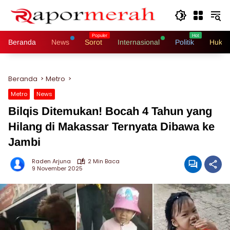
Langsung
ke
konten
Beranda
News
Sorot
Internasional
Politik
Hukri
Beranda
Metro
Metro
News
Bilqis Ditemukan! Bocah 4 Tahun yang
Hilang di Makassar Ternyata Dibawa ke
Jambi
Raden Arjuna
2 Min Baca
9 November 2025