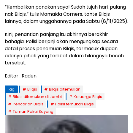
“Kembalikan ponakan saya! Sudah tujuh hari, pulang
nak Bilqis,” tulis MamaIda Corners, tante Bilqis
lainnya, dalam unggahannya pada Sabtu (8/11/2025).
Kini, penantian panjang itu akhirnya berakhir
bahagia. Polisi berjanji akan mengungkap secara
detail proses penemuan Bilqis, termasuk dugaan
adanya pihak yang terlibat dalam hilangnya bocah
tersebut.
Editor : Raden
Tag:
Bilqis
Bilqis ditemukan
Bilqis ditemukan di Jambi
Keluarga Bilqis
Pencarian Bilqis
Polisi temukan Bilqis
Taman Pakui Sayang