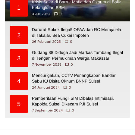
Krisis Solar di Barru: Mafia dan Oknum di Balik
1
Kelangkaan BBM
4 Juli 2024
0
Darurat Rokok Ilegal! OPAA dan RC Merajalela
2
di Takalar, Bea Cukai Impoten
26 Februari 2025
0
Gudang 88 Diduga Jadi Markas Tambang Ilegal
3
di Tengah Permukiman Warga Makassar
7 November 2025
0
Mencurigakan, CCTV Penangkapan Bandar
4
Sabu KJ Disita Oknum BNNP Sulsel
24 Januari 2024
0
Pemberitaan Pungli SIM Dibalas Intimidasi,
5
Kapolda Sulsel Dikecam PJI Sulsel
7 September 2024
0