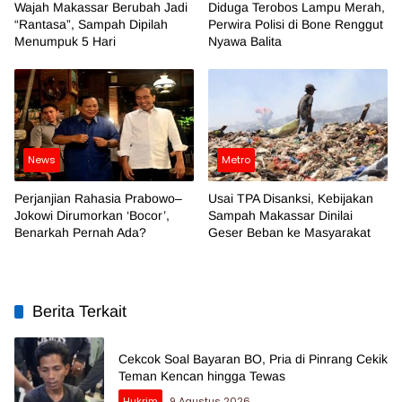
Wajah Makassar Berubah Jadi
Diduga Terobos Lampu Merah,
“Rantasa”, Sampah Dipilah
Perwira Polisi di Bone Renggut
Menumpuk 5 Hari
Nyawa Balita
News
Metro
Perjanjian Rahasia Prabowo–
Usai TPA Disanksi, Kebijakan
Jokowi Dirumorkan ‘Bocor’,
Sampah Makassar Dinilai
Benarkah Pernah Ada?
Geser Beban ke Masyarakat
Berita Terkait
Cekcok Soal Bayaran BO, Pria di Pinrang Cekik
Teman Kencan hingga Tewas
Hukrim
9 Agustus 2026