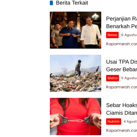
Berita Terkait
Perjanjian 
Benarkah P
News
6 Agustu
Rapormerah.com
Usai TPA Di
Geser Beban
Metro
5 Agust
Rapormerah.com
Sebar Hoaks
Ciamis Dita
Hukrim
4 Agus
Rapormerah.com 