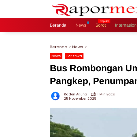
Langsung
ke
konten
Beranda
News
Sorot
Internasion
Beranda
News
News
Peristiwa
Bus Rombongan Umr
Pangkep, Penumpa
Raden Arjuna
1 Min Baca
25 November 2025