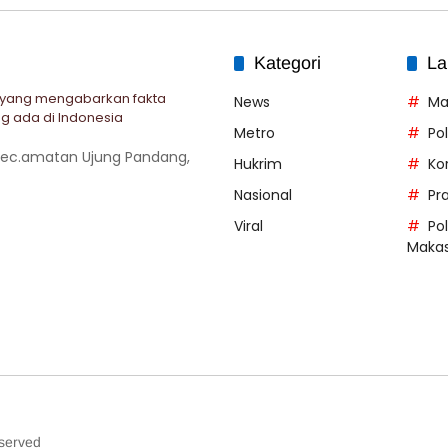
Kategori
La
 yang mengabarkan fakta
News
Ma
g ada di Indonesia
Metro
Po
 Kec.amatan Ujung Pandang,
Hukrim
Ko
Nasional
Pr
Viral
Po
Makas
served