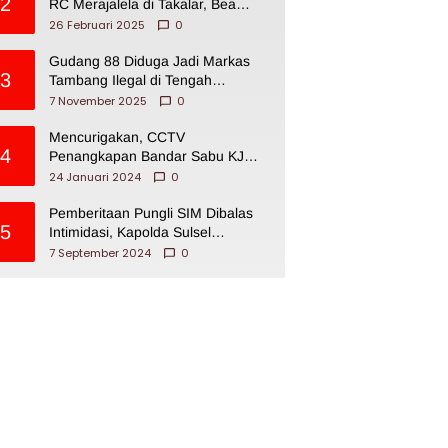
2
RC Merajalela di Takalar, Bea
Cukai Impoten
26 Februari 2025
0
Gudang 88 Diduga Jadi Markas
3
Tambang Ilegal di Tengah
Permukiman Warga Makassar
7 November 2025
0
Mencurigakan, CCTV
4
Penangkapan Bandar Sabu KJ
Disita Oknum BNNP Sulsel
24 Januari 2024
0
Pemberitaan Pungli SIM Dibalas
5
Intimidasi, Kapolda Sulsel
Dikecam PJI Sulsel
7 September 2024
0