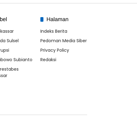
bel
Halaman
kassar
Indeks Berita
lda Sulsel
Pedoman Media Siber
rupsi
Privacy Policy
abowo Subianto
Redaksi
lrestabes
sar