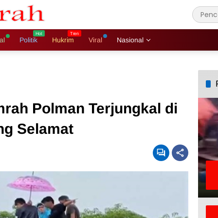
al
Politik
Hukrim
Viral
Nasional
ah Polman Terjungkal di
ng Selamat