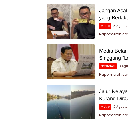
Jangan Asal
yang Berlak
Metro
3 Agust
Rapormerah.com
Media Belan
Singgung “L
Nasional
3 Ag
Rapormerah.com 
Jalur Nelay
Kurang Dira
Metro
2 Agust
Rapormerah.com 