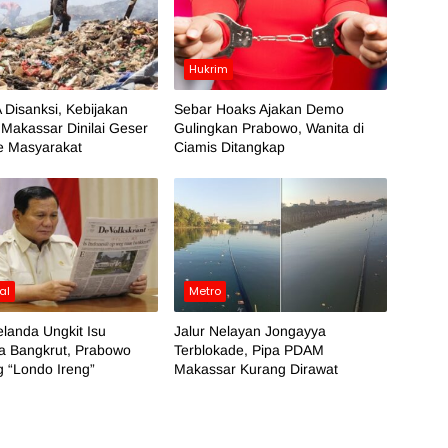
Hukrim
 Disanksi, Kebijakan
Sebar Hoaks Ajakan Demo
Makassar Dinilai Geser
Gulingkan Prabowo, Wanita di
e Masyarakat
Ciamis Ditangkap
al
Metro
landa Ungkit Isu
Jalur Nelayan Jongayya
a Bangkrut, Prabowo
Terblokade, Pipa PDAM
 “Londo Ireng”
Makassar Kurang Dirawat