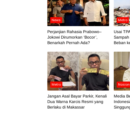
News
Metro
Perjanjian Rahasia Prabowo–
Usai TPA
Jokowi Dirumorkan ‘Bocor’,
Sampah 
Benarkah Pernah Ada?
Beban k
Metro
Nasion
Jangan Asal Bayar Parkir, Kenali
Media Be
Dua Warna Karcis Resmi yang
Indonesi
Berlaku di Makassar
Singgung