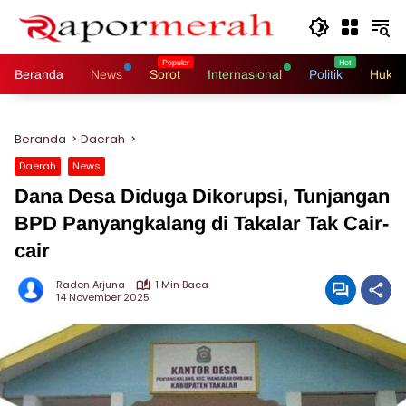
Langsung
ke
konten
Beranda
News
Sorot
Internasional
Politik
Hukri
Beranda
Daerah
Daerah
News
Dana Desa Diduga Dikorupsi, Tunjangan
BPD Panyangkalang di Takalar Tak Cair-
cair
Raden Arjuna
1 Min Baca
14 November 2025