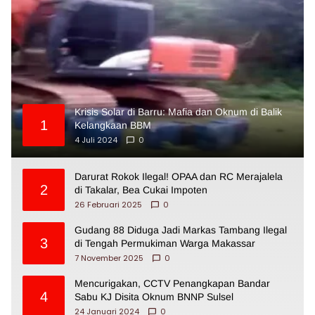
Krisis Solar di Barru: Mafia dan Oknum di Balik
1
Kelangkaan BBM
4 Juli 2024
0
Darurat Rokok Ilegal! OPAA dan RC Merajalela
2
di Takalar, Bea Cukai Impoten
26 Februari 2025
0
Gudang 88 Diduga Jadi Markas Tambang Ilegal
3
di Tengah Permukiman Warga Makassar
7 November 2025
0
Mencurigakan, CCTV Penangkapan Bandar
4
Sabu KJ Disita Oknum BNNP Sulsel
24 Januari 2024
0