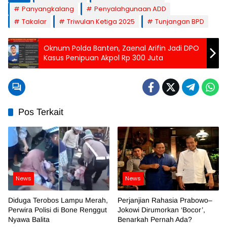
Panyangkalang
Penyalahgunaan ADD
Takalar
Triwulan Ketiga 2025
Tunjangan BPD
Oknum Polda Banten, Zaenal Arifin Jadi DPO
Kasus Penipuan Akpol Rp 300 Juta
Pos Terkait
News
News
Diduga Terobos Lampu Merah,
Perjanjian Rahasia Prabowo–
Perwira Polisi di Bone Renggut
Jokowi Dirumorkan ‘Bocor’,
Nyawa Balita
Benarkah Pernah Ada?