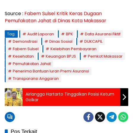
Source :
Fabem Sulsel Kritik Keras Dugaan
Pemufakatan Jahat di Dinas Kota Makassar
Tag:
Audit Laporan
BPK
Data Asuransi Fiktif
Demonstrasi
Dinas Sosial
DUKCAPIL
Fabem Sulsel
Kelebihan Pembayaran
Kesehatan
Keuangan BPJS
Pemkot Makassar
Pemufakatan Jahat
Penerima Bantuan Iuran Premi Asuransi
Transparansi Anggaran
Airlangga Hartarto Tinggalkan Posisi Ketum
Golkar
Pos Terkait