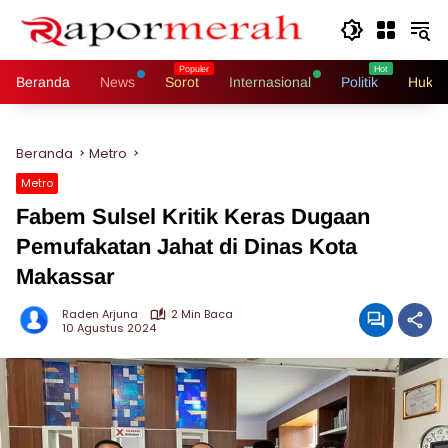
Langsung
ke
konten
Beranda
News
Sorot
Internasional
Politik
Hukri
Beranda
Metro
Metro
Fabem Sulsel Kritik Keras Dugaan
Pemufakatan Jahat di Dinas Kota
Makassar
Raden Arjuna
2 Min Baca
10 Agustus 2024