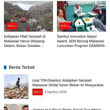
Metro
Metro
Kebijakan Pilah Sampah di
Sambut Innovation Mayor
Makassar Harus Ditopang
Award, SDN Borong Makassar
Sistem, Bukan Sekadar
Luncurkan Program GEMBIRA
Regulasi
Berita Terkait
Usai TPA Disanksi, Kebijakan Sampah
Makassar Dinilai Geser Beban ke Masyarakat
Metro
5 Agustus 2026
Jangan Asal Bayar Parkir, Kenali Dua Warna