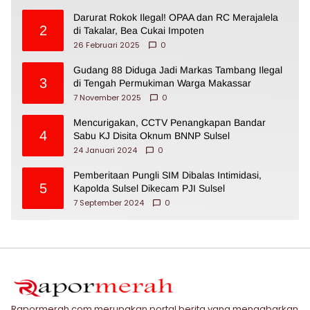
Darurat Rokok Ilegal! OPAA dan RC Merajalela
2
di Takalar, Bea Cukai Impoten
26 Februari 2025
0
Gudang 88 Diduga Jadi Markas Tambang Ilegal
3
di Tengah Permukiman Warga Makassar
7 November 2025
0
Mencurigakan, CCTV Penangkapan Bandar
4
Sabu KJ Disita Oknum BNNP Sulsel
24 Januari 2024
0
Pemberitaan Pungli SIM Dibalas Intimidasi,
5
Kapolda Sulsel Dikecam PJI Sulsel
7 September 2024
0
Rapormerah.com merupakan portal berita yang mengabarkan