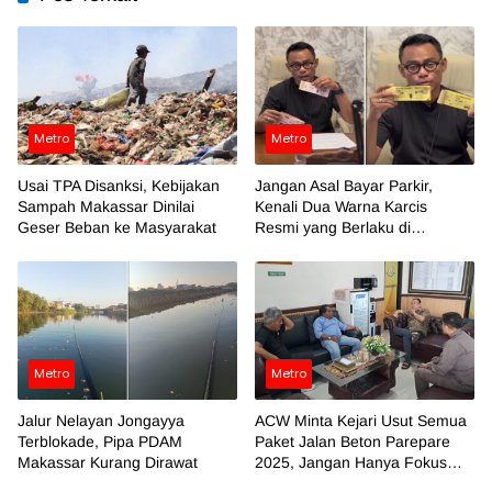
Metro
Metro
Usai TPA Disanksi, Kebijakan
Jangan Asal Bayar Parkir,
Sampah Makassar Dinilai
Kenali Dua Warna Karcis
Geser Beban ke Masyarakat
Resmi yang Berlaku di
Makassar
Metro
Metro
Jalur Nelayan Jongayya
ACW Minta Kejari Usut Semua
Terblokade, Pipa PDAM
Paket Jalan Beton Parepare
Makassar Kurang Dirawat
2025, Jangan Hanya Fokus
Temuan BPK